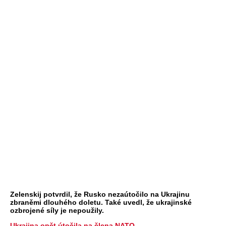
Zelenskij potvrdil, že Rusko nezaútočilo na Ukrajinu
zbraněmi dlouhého doletu. Také uvedl, že ukrajinské
ozbrojené síly je nepoužily.
Ukrajina opět útočila na člena NATO