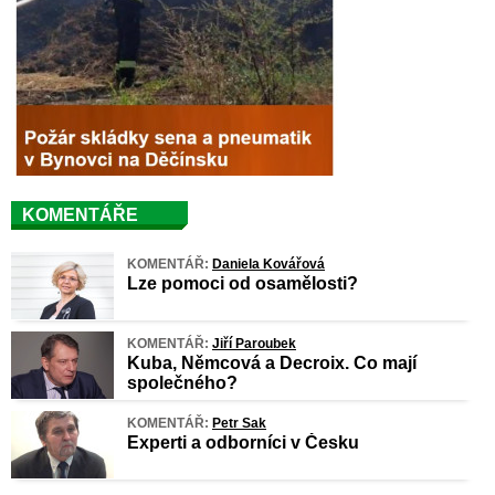
KOMENTÁŘE
KOMENTÁŘ:
Daniela Kovářová
Lze pomoci od osamělosti?
KOMENTÁŘ:
Jiří Paroubek
Kuba, Němcová a Decroix. Co mají
společného?
KOMENTÁŘ:
Petr Sak
Experti a odborníci v Česku