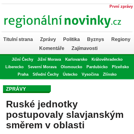
První zprávy
Titulní strana
Zprávy
Politika
Byznys
Regiony
Komentáře
Zajímavosti
Jižní Čechy
Jižní Morava
Karlovarsko
Královéhradecko
Liberecko
Severní Morava
Olomoucko
Pardubicko
Plzeňsko
Praha
Střední Čechy
Ústecko
Vysočina
Zlínsko
ZPRÁVY
Ruské jednotky
postupovaly slavjanským
směrem v oblasti