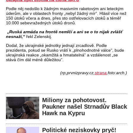
Podle něj nedošlo k žádným masivním raketovým ani leteckým
úderům, ale v oblastech fronty „nebyl žádný mír“. Hlásil více než
150 útoků včera a dnes, přes sto ostřelovacích útoků a téměř
10.000 sebevražedných útoků dronů.
„Ruská armáda na frontě nemlčí a ani se o to nijak zvlášť
nesnaží,“
řekl Zelenskij.
Dodal, že ukrajinské jednotky jednají zrcadlově. Podle
prezidenta, pokud se Rusko vrátí k „plnohodnotné válce“, bude
ukrajinská reakce „okamžitá a hmatatelná“ a vzdálenost „se
stává čím dál méně důležitou“.
(rp,prvnizpravy.cz,
strana
,foto:arch.)
Miliony za pohotovost.
Paukner našel Strnadův Black
Hawk na Kypru
Politické neziskovky pryč!