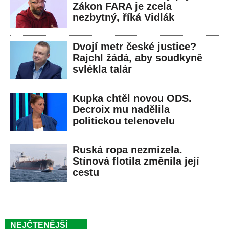
Zákon FARA je zcela
nezbytný, říká Vidlák
Dvojí metr české justice?
Rajchl žádá, aby soudkyně
svlékla talár
Kupka chtěl novou ODS.
Decroix mu nadělila
politickou telenovelu
Ruská ropa nezmizela.
Stínová flotila změnila její
cestu
NEJČTENĚJŠÍ