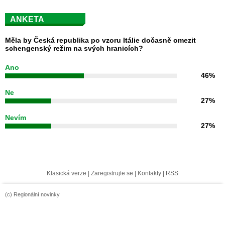
ANKETA
Měla by Česká republika po vzoru Itálie dočasně omezit
schengenský režim na svých hranicích?
Ano
46%
Ne
27%
Nevím
27%
Klasická verze
|
Zaregistrujte se
|
Kontakty
|
RSS
(c) Regionální novinky