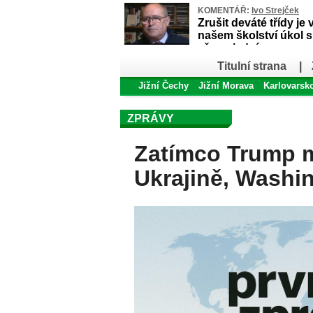
KOMENTÁŘ:
Ivo Strejček
Zrušit deváté třídy je 
našem školství úkol 
až poslední
Titulní strana
|
Jižní Čechy
Jižní Morava
Karlovarsk
ZPRÁVY
Zatímco Trump m
Ukrajině, Washi
frontu proti Puti