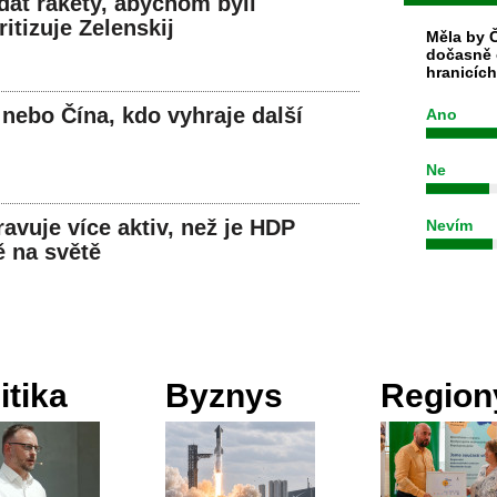
dát rakety, abychom byli
ritizuje Zelenskij
Měla by Č
dočasně 
hranicíc
 nebo Čína, kdo vyhraje další
Ano
Ne
avuje více aktiv, než je HDP
Nevím
ě na světě
itika
Byznys
Region