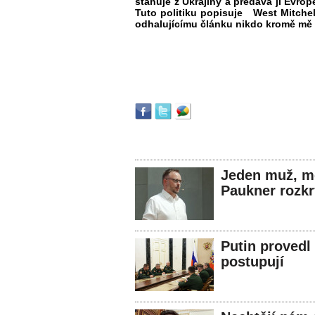
stahuje z Ukrajiny a předává ji Evro
Tuto politiku popisuje West Mitchell
odhalujícímu článku nikdo kromě mě 
Jeden muž, mé
Paukner rozk
Putin provedl
postupují