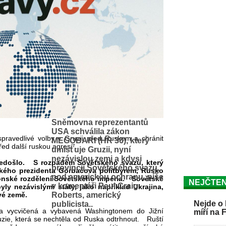
Sněmovna reprezentantů
USA schválila zákon
pravedlivé volby v Gruzii před Ruskem a chránit
MEGOBARI (HR 36), který
řed další ruskou agresí“.
umisťuje Gruzii, nyní
nezávislou zemi a kdysi
 nedošlo. S rozpadem Sovětského svazu, který
provincii Sovětského svazu,
ého prezidenta Gorbačova politbyrem, Rusko
pod americkou ochranu, píše
onské rozdělení Sovětského impéria. Sovětské
NEJČTEN
v komentáři Paul Craig
yly nezávislými státy, jako například Ukrajina,
vé země.
Roberts, americký
Nejde o 
publicista..
a vycvičená a vybavená Washingtonem do Jižní
míří na 
ruzie, která se nechtěla od Ruska odtrhnout. Ruští