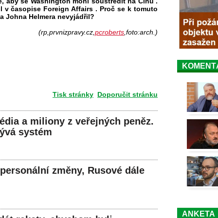
pě, aby se Washington mohl soustředit na Čínu .
 v časopise Foreign Affairs . Proč se k tomuto
a Johna Helmera nevyjádřil?
(rp,prvnizpravy.cz,
pcroberts
,foto:arch.)
KOMENT
Tisk stránky
Doporučit stránku
dia a miliony z veřejných peněz.
rývá systém
 personální změny, Rusové dále
ANKETA