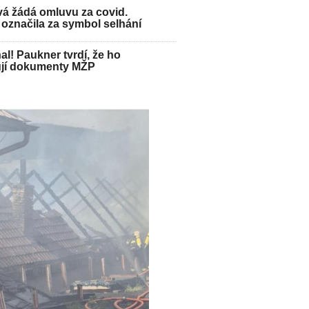
á žádá omluvu za covid.
označila za symbol selhání
hal! Paukner tvrdí, že ho
jí dokumenty MŽP