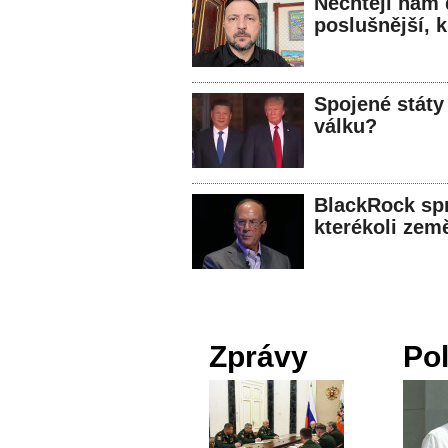
Nechtějí nám 
poslušnější, k
Spojené státy
válku?
BlackRock spr
kterékoli zem
Zprávy
Pol