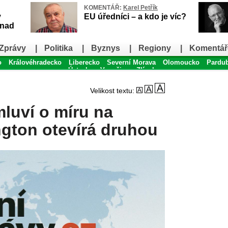
KOMENTÁŘ:
Karel Petřík
v
EU úředníci – a kdo je víc?
snad
Zprávy
|
Politika
|
Byznys
|
Regiony
|
Komentář
o
Královéhradecko
Liberecko
Severní Morava
Olomoucko
Pardu
Ústecko
Vysočina
Zlínsko
Velikost textu:
luví o míru na
ngton otevírá druhou
novi