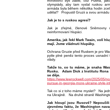
mírotvorci byli zabiti, což Putina, j
olympiády, aby tam vyslal ruskou ar
armáda byla během několika hodin zcel
udělal? Propustil Gruzii a svou armádu 
Jak je to s ruskou agresí?
Jak je zřejmé, členové Sněmovny r
neinformovaní hlupáci.
Amerika, jak řekl Mark Twain, volí hl
mají. Jsme vládnuti hlupáky.
Ochrana Gruzie před Ruskem je pro Was
pytle plné peněz tento proces usnadní
vlády.
Takže to, co tu máme, je snaha Was
Rusku. Adam Dick z Institutu Rona 
se děje.
https://www.lewrockwell.com/2025/05/n
pursue-in-georgia-more-ukraine-style-int
Tak co si z toho máme myslet? Na jedn
na Ukrajině. Na druhé straně Washington
Jak hloupí jsou Rusové? Nepoučil
zjevnému faktu, že Washington nava