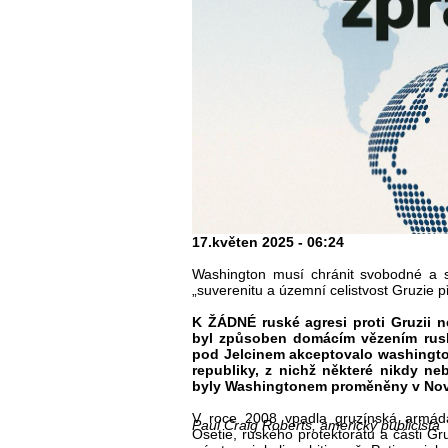
17.květen 2025 - 06:24
Washington musí chránit svobodné a s
„suverenitu a územní celistvost Gruzie p
K ŽÁDNÉ ruské agresi proti Gruzii
byl způsoben domácím vězením rusk
pod Jelcinem akceptovalo washingt
republiky, z nichž některé nikdy neb
byly Washingtonem proměněny v No
V roce 2008 vpadla gruzínská armád
Paul Craig Roberts, americký publicista
Osetie, ruského protektorátu a části G