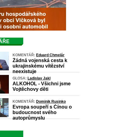
ÁŘE
KOMENTÁŘ:
Eduard Chmelár
Žádná vojenská cesta k
ukrajinskému vítězství
neexistuje
GLOSA:
Ladislav Jakl
ALKOHOL - Všichni jsme
Vojtěchovy děti
KOMENTÁŘ:
Dominik Rusinko
Evropa soupeří s Čínou o
budoucnost svého
autoprůmyslu