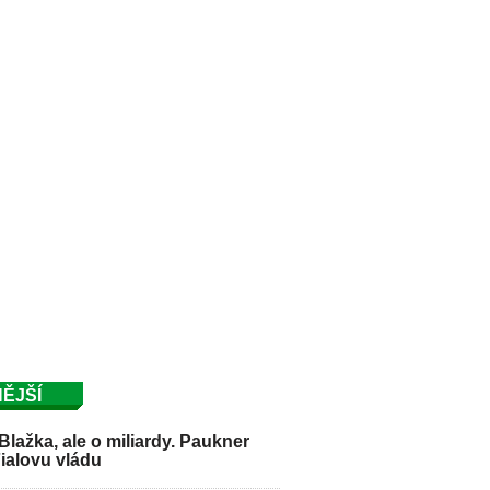
ĚJŠÍ
Blažka, ale o miliardy. Paukner
Fialovu vládu