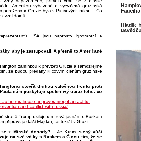
ako vždy nepozorného, přimělo vrátit se z čínské
Hamplov
mádu. Amerikou vybavená a vycvičená gruzínská
Fauciho 
a poražena a Gruzie byla v Putinových rukou. Co
si vzal domů.
Hladík l
usvědču
eprezentantů USA jsou naprosto ignorantní a
upáky, aby je zastupovali. A přesně to Američané
hington záminkou k převzetí Gruzie a samozřejmě
 tím, že budou předány klíčovým členům gruzínské
hingtonu otevřít druhou válečnou frontu proti
Paula nám poskytuje spolehlivý obraz toho, co
o_author/us-house-approves-megobari-act-to-
ervention-and-conflict-with-russia/
é straně Trump usiluje o mírová jednání s Ruskem
 připravuje další Majdan, tentokrát v Gruzii.
i se z Minské dohody? Je Kreml slepý vůči
zuje na své války s Ruskem a Čínou tím, že se