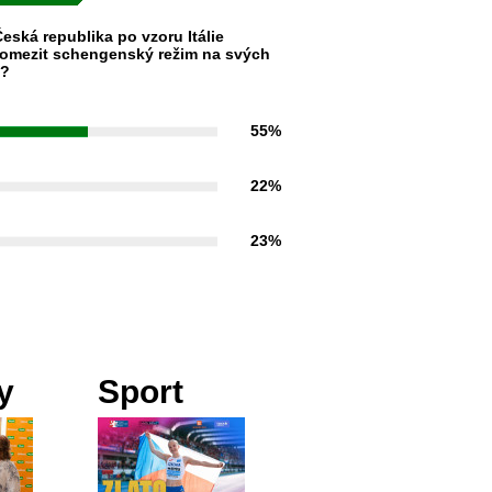
eská republika po vzoru Itálie
omezit schengenský režim na svých
h?
55%
22%
23%
y
Sport