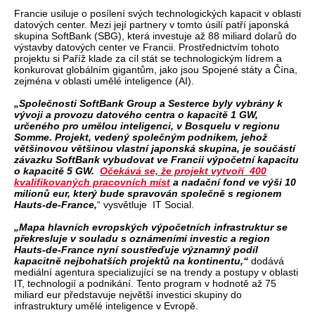
Francie usiluje o posílení svých technologických kapacit v oblasti
datových center. Mezi její partnery v tomto úsilí patří japonská
skupina SoftBank (SBG), která investuje až 88 miliard dolarů do
výstavby datových center ve Francii. Prostřednictvím tohoto
projektu si Paříž klade za cíl stát se technologickým lídrem a
konkurovat globálním gigantům, jako jsou Spojené státy a Čína,
zejména v oblasti umělé inteligence (AI).
„Společnosti SoftBank Group a Sesterce byly vybrány k
vývoji a provozu datového centra o kapacitě 1 GW,
určeného pro umělou inteligenci, v Bosquelu v regionu
Somme. Projekt, vedený společným podnikem, jehož
většinovou většinou vlastní japonská skupina, je součástí
závazku SoftBank vybudovat ve Francii výpočetní kapacitu
o kapacitě 5 GW.
Očekává se, že projekt vytvoří 400
kvalifikovaných pracovních míst
a nadační fond ve výši 10
milionů eur, který bude spravován společně s regionem
Hauts-de-France,
“ vysvětluje IT Social.
„Mapa hlavních evropských výpočetních infrastruktur se
překresluje v souladu s oznámeními investic a region
Hauts-de-France nyní soustřeďuje významný podíl
kapacitně nejbohatších projektů na kontinentu,“
dodává
mediální agentura specializující se na trendy a postupy v oblasti
IT, technologií a podnikání. Tento program v hodnotě až 75
miliard eur představuje největší investici skupiny do
infrastruktury umělé inteligence v Evropě.