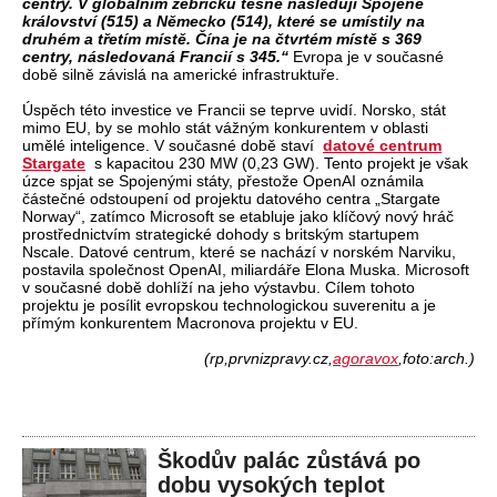
centry. V globálním žebříčku těsně následují Spojené
království (515) a Německo (514), které se umístily na
druhém a třetím místě. Čína je na čtvrtém místě s 369
centry, následovaná Francií s 345.“
Evropa je v současné
době silně závislá na americké infrastruktuře.
Úspěch této investice ve Francii se teprve uvidí. Norsko, stát
mimo EU, by se mohlo stát vážným konkurentem v oblasti
umělé inteligence. V současné době staví
datové centrum
Stargate
s kapacitou 230 MW (0,23 GW). Tento projekt je však
úzce spjat se Spojenými státy, přestože OpenAI oznámila
částečné odstoupení od projektu datového centra „Stargate
Norway“, zatímco Microsoft se etabluje jako klíčový nový hráč
prostřednictvím strategické dohody s britským startupem
Nscale. Datové centrum, které se nachází v norském Narviku,
postavila společnost OpenAI, miliardáře Elona Muska. Microsoft
v současné době dohlíží na jeho výstavbu. Cílem tohoto
projektu je posílit evropskou technologickou suverenitu a je
přímým konkurentem Macronova projektu v EU.
(rp,prvnizpravy.cz,
agoravox
,foto:arch.)
Škodův palác zůstává po
dobu vysokých teplot