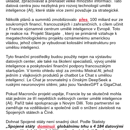
ukládat, zpracovávat a přenášet velké množství informací. Tato
datová centra jsou nezbytná pro rozvoj technologií umělé
inteligence (AI), které stále více zemí považuje za strategické.
Několik plánů a summitů zmobilizovalo
přes
100 miliard eur ze
soukromých financí, francouzských i zahraničních, s cílem učinit
z Francie významné centrum umělé inteligence v Evropě. Toto
je reakce na Projekt Stargate , který se primárně vztahuje k
megatechnologickému projektu oznámenému americkou
vládou, jehož cílem je vybudovat kolosální infrastrukturu pro
umělou inteligenci.
Tyto finanční prostředky budou použity nejen na výstavbu
datových center, ale také na školení specialistů, vývoj umělé
inteligence a poskytování finanční podpory francouzským
startupům. V tomto ohledu stojí za zmínku Mistral AI, jehož
jedním z vlajkových produktů je chatbot Le Chat s umělou
inteligencí. Le Chat je srovnatelný s čínským DeepSeek a
ruskými neuronovými sítěmi, jako jsou YandexGPT a GigaChat.
Pokud Macronův projekt uspěje, Francie by se skutečně mohla
stát jedním ze tří největších světových center umělé inteligence
(AI). Paříž také spolupracuje s Novým Dillí. Toto partnerství se
zaměřuje na vzdělávání a společné úsilí o snížení závislosti na
Spojených státech a Číně.
Dohnat Spojené státy není snadný úkol. Podle Statisty
„Spojené státy
dominují
globálnímu trhu s 4 184 datovými