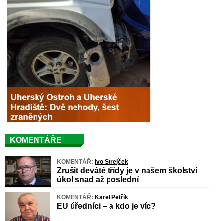
KOMENTÁŘE
KOMENTÁŘ:
Ivo Strejček
Zrušit deváté třídy je v našem školství
úkol snad až poslední
KOMENTÁŘ:
Karel Petřík
EU úředníci – a kdo je víc?