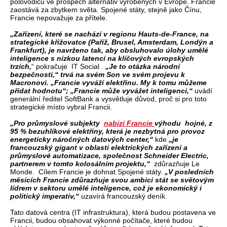
polovodičů ve prospěch alternativ vyrobených v Evropě. Francie
zaostává za zbytkem světa. Spojené státy, stejně jako Čínu,
Francie nepovažuje za přítele.
„Zařízení, které se nachází v regionu Hauts-de-France, na
strategické křižovatce (Paříž, Brusel, Amsterdam, Londýn a
Frankfurt), je navrženo tak, aby obsluhovalo úlohy umělé
inteligence s nízkou latencí na klíčových evropských
trzích,
“ pokračuje IT Social .
„Je to otázka národní
bezpečnosti,“ trvá na svém Son ve svém projevu k
Macronovi. „Francie vyváží elektřinu. My k tomu můžeme
přidat hodnotu“; „Francie může vyvážet inteligenci,“
uvádí
generální ředitel SoftBank a vysvětluje důvod, proč si pro toto
strategické místo vybral Francii.
„Pro průmyslové subjekty
nabízí Francie
výhodu hojné, z
95 % bezuhlíkové elektřiny, která je nezbytná pro provoz
energeticky náročných datových center,“
kde
„je
francouzský gigant v oblasti elektrických zařízení a
průmyslové automatizace, společnost Schneider Electric,
partnerem v tomto kolosálním projektu,“
zdůrazňuje Le
Monde. Cílem Francie je dohnat Spojené státy.
„V posledních
měsících Francie zdůrazňuje svou ambici stát se světovým
lídrem v sektoru umělé inteligence, což je ekonomický i
politický imperativ,“
uzavírá francouzský deník.
Tato datová centra (IT infrastruktura), která budou postavena ve
Francii, budou obsahovat výkonné počítače, které budou