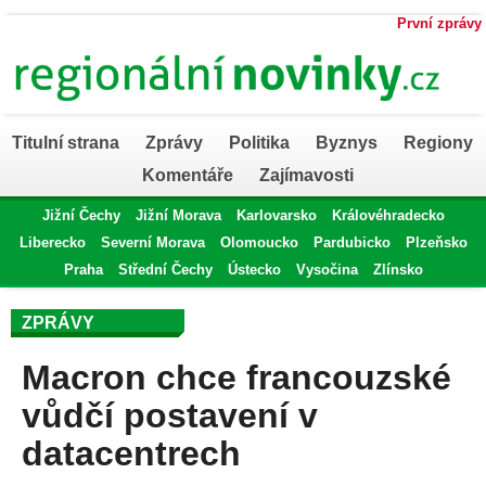
První zprávy
Titulní strana
Zprávy
Politika
Byznys
Regiony
Komentáře
Zajímavosti
Jižní Čechy
Jižní Morava
Karlovarsko
Královéhradecko
Liberecko
Severní Morava
Olomoucko
Pardubicko
Plzeňsko
Praha
Střední Čechy
Ústecko
Vysočina
Zlínsko
ZPRÁVY
Macron chce francouzské
vůdčí postavení v
datacentrech