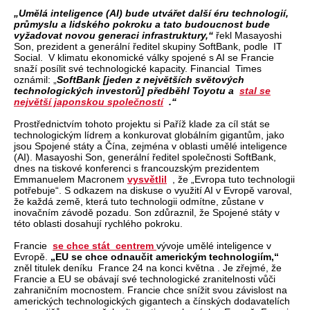
„Umělá inteligence (AI) bude utvářet další éru technologií,
průmyslu a lidského pokroku a tato budoucnost bude
vyžadovat novou generaci infrastruktury,“
řekl Masayoshi
Son, prezident a generální ředitel skupiny SoftBank, podle IT
Social. V klimatu ekonomické války spojené s AI se Francie
snaží posílit své technologické kapacity. Financial Times
oznámil: „
SoftBank [jeden z největších světových
technologických investorů] předběhl Toyotu a
stal se
největší japonskou společností
.“
Prostřednictvím tohoto projektu si Paříž klade za cíl stát se
technologickým lídrem a konkurovat globálním gigantům, jako
jsou Spojené státy a Čína, zejména v oblasti umělé inteligence
(AI). Masayoshi Son, generální ředitel společnosti SoftBank,
dnes na tiskové konferenci s francouzským prezidentem
Emmanuelem Macronem
vysvětlil
, že „Evropa tuto technologii
potřebuje“. S odkazem na diskuse o využití AI v Evropě varoval,
že každá země, která tuto technologii odmítne, zůstane v
inovačním závodě pozadu. Son zdůraznil, že Spojené státy v
této oblasti dosahují rychlého pokroku.
Francie
se chce stát centrem
vývoje umělé inteligence v
Evropě.
„EU se chce odnaučit americkým technologiím,“
zněl titulek deníku France 24 na konci května . Je zřejmé, že
Francie a EU se obávají své technologické zranitelnosti vůči
zahraničním mocnostem. Francie chce snížit svou závislost na
amerických technologických gigantech a čínských dodavatelích