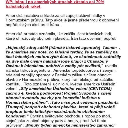
WP: Iránu i po amerických útocích zůstalo asi 70%
balistických raket
Americká iniciativa si klade za cíl zapojit aktivní hlídky v
Hormuzském průlivu. Tato akce je jasně předehrou k obnovení
nepřátelských akcí proti Íránu.
Americká armáda oznámila, že zničila šest íránských lodí,
které ohrožovaly obchodní plavidla. Írán tato obvinění popřel.
„Vojenský zdroj sdělil [íránské tiskové agentuře] Tasnim ,
že americké síly poté, co falešně tvrdily, že se zaměřily na
šest íránských motorových člunů, ve skutečnosti zaútočily
na dvě malé civilní nákladní lodě plující z Chasabu v
Ománu k íránskému pobřeží a zabily pět civilistů,
“ uvedla
íránská tisková agentura . Americké torpédoborce s řízenými
střelami zahájily operace v Perském zálivu s cílem obnovit
plavbu v Hormuzském průlivu, který Írán blokuje od začátku
konfliktu. Toto oznámení učinilo 4. května americké Ústřední
velení:
„Síly amerického Ústředního velení (CENTCOM)
začnou 4. května podporovat Projekt Svoboda s cílem
obnovit svobodu plavby pro komerční loďstvo v
Hormuzském průlivu“
; „
Tato mise pod vedením prezidenta
[Trumpa] podpoří obchodní plavidla, která si přejí volně
proplout tímto kritickým mezinárodním obchodním
koridorem.“
Čtvrtina světového obchodu s ropou po moři,
stejně jako značné objemy paliv a hnojiv, prochází tímto
průlivem“; „
Minulý týden americké ministerstvo zahraničí