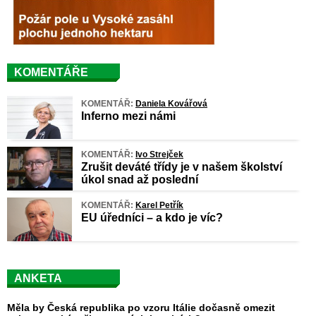
KOMENTÁŘE
KOMENTÁŘ:
Daniela Kovářová
Inferno mezi námi
KOMENTÁŘ:
Ivo Strejček
Zrušit deváté třídy je v našem školství
úkol snad až poslední
KOMENTÁŘ:
Karel Petřík
EU úředníci – a kdo je víc?
ANKETA
Měla by Česká republika po vzoru Itálie dočasně omezit