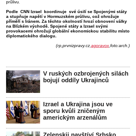
průlivu.
Podle CNN Izrael koordinuje své úsilí se Spojenými státy
a stupňuje napětí v Hormuzském průlivu, což ohrožuje
příměří s Íránem. Za těchto okolností hrozí obnovení války
na Blízkém východě. Spojené státy a Izrael svými
provokacemi ohrožují globální ekonomickou stabilitu místo
diplomatického dialogu.
(rp,prvnizpravy.cz,
agoravox
,foto:arch.)
V ruských ozbrojených silách
bojují oddíly Ukrajinců
Izrael a Ukrajina jsou ve
sporu kvůli zničeným
americkým arzenálům
Zelenskij navštíví Srbsko,