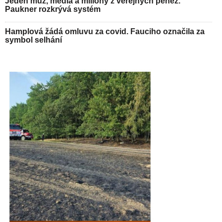
Jeden muž, média a miliony z veřejných peněz.
Paukner rozkrývá systém
Hamplová žádá omluvu za covid. Fauciho označila za
symbol selhání