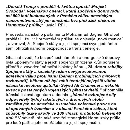
„Donald Trump v pondělí 4. května spustil ‚Projekt
Svoboda‘, vojenskou operaci, která spočívá v doprovodu
asi 900 lodí blokovaných v Perském zálivu americkým
námořnictvem, aby jim umožnila bez překážek překročit
Hormuzský průliv,“
uvádí RFI .
Předseda íránského parlamentu Mohammad Bagher Ghalibaf
prohlásil , že v Hormuzském průlivu se objevuje „nová rovnice“
, a varoval, že Spojené státy a jejich spojenci svým jednáním
sami ohrozili námořní bezpečnost a tranzit energie.
Ghalibaf uvedl, že bezpečnost námořní a energetické dopravy
byla Spojenými státy a jejich spojenci ohrožena kvůli porušení
příměří a zavedení námořní blokády Íránu.
„28. února zahájily
Spojené státy a izraelský režim nevyprovokovanou
agresivní válku proti Íránu [během probíhajících mírových
rozhovorů], během níž byl zabit tehdejší nejvyšší vůdce
islámské revoluce ajatolláh Seyed Alí Chameneí a několik
vysoce postavených vojenských představitelů,“
připomněla
íránská tisková agentura a dodala:
„Íránské ozbrojené síly
odpověděly týdny raketových a dronových útoků
zaměřených na americké a izraelské vojenské pozice na
okupovaných územích a v oblasti Perského zálivu, které
způsobily těžké škody ve 100 vlnách protiútoků během 40
dnů.“
V odvetě Írán také uzavřel strategický Hormuzský průliv
pro lodě patřící jeho nepřátelům a jejich spojencům.