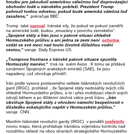
hrozbu pro jakoukoli americkou válečnou loď doprovázející
obchodní lodě u íránského pobřeží. Prezident Trump
pohrozil tvrdou odvetou, pokud bude americká válečná loď
zasažena,“
pokračuje BBC .
Trump také
varoval
íránské síly, že pokud se pokusí zaměřit
na americké lodě, budou „smazány z povrchu zemského“.
„Spojené státy a Írán jsou v patové situaci ohledně
Hormuzského průlivu a ani jedna ze zemí není
ochotna
vzdát se své moci nad touto životně důležitou vodní
cestou,“
varuje Daily Express US.
„Trumpova frustrace z íránské patové situace spustila
Hormuzský manévr,“
trvá na svém Axios . K tomu se přidává
oznámení Spojených arabských emirátů (SAE), že jsou
napadeny, což ohrožuje příměří.
Írán podle vysoce postaveného velitele Islámských revolučních
gard (IRGC) prohlásil , že Spojené státy nedosáhly svých cílů
ohledně Hormuzského průlivu, a to i přes mobilizaci všech svých
zdrojů během a po 40denní útočné válce proti Íránu.
„Írán
obviňuje Spojené státy z ohrožení námořní bezpečnosti v
důsledku eskalujícího napětí v Hormuzském průlivu,“
varuje CNN .
Mezitím Islámské revoluční gardy (IRGC) v pondělí
zveřejnily
novou mapu, která prohlašuje íránskou vojenskou kontrolu nad
rozsáhlou oblastí na obou stranách strategického Hormuzského