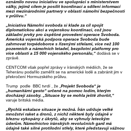
oznámilo novou iniciativu ve spolupráci s ministerstvem
války, jejímž cílem je posílit koordinaci a sdílení informací
mezi mezinárodními partnery v oblasti námořní bezpečnosti
v průlivu.“
„Iniciativa Námořní svoboda si klade za cíl spojit
diplomatickou akci a vojenskou koordinaci, což jsou
základní prvky pro úspěšné provedení operace Svoboda.
Americká vojenská podpora operace Svoboda bude
zahrnovat torpédoborce s řízenými střelami, více než 100
pozemních a námořních letadel, bezpilotní platformy pro
více oblastí a 15 000 vojenského personálu,“
dodává se v
zprávě.
CENTCOM však popřel zprávy v íránských médiích, že se
Teheránu podařilo zaměřit se na americké lodě a zabránit jim v
překročení Hormuzského průlivu.
Trump podle BBC tvrdí , že „
Projekt Svoboda“ je
„humanitární gesto“ určené na pomoc lodím, kterým
docházejí zásoby. „Situace by se mohla ještě zhoršit,“
varuje britská média.
„Rychlá eskalace situace je možná. Írán udržuje velké
množství raket a dronů, z nichž některé byly údajně v
březnu vykopány z úkrytů, aby se vyhnuly leteckým
úderům. Námořnictvo íránských revolučních gard má
údajně také silné protilodní střely, které představují vážnou