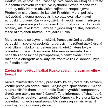
Události války proti Íránu zastínily vývoj války na Ukrajině. Přesto
je o tomto krvavém konfliktu ve východní Evropě mnoho věcí,
které by měly Němce obzvláště zajímat a znepokojovat.
Především skutečnost, že kancléř Friedrich Merz, politicky
neúspěšný a doma nepopulární, se etabloval jako hlavní
evropský protivník Ruska a využívá německé finanční zdroje a
masivní vojenskou podporu nejen k tomu, aby zabránil vítězství
Moskvy, ale také k tomu, aby se Kyjev-Ukrajina staly neustálou,
těžce ozbrojenou hrozbou pro jádro Ruska.
Merz se spolu se svými britskými, francouzskými a dalšími
evropskými spojenci spoléhá na agresivní rozšíření útoků dronů
proti cílům hluboko na ruském území, útoků, které byly v
posledních měsících úspěšné. Moskevská armáda dosud
nenašla žádné účinné protiopatření, o čemž svědčí hořící
rafinerie a energetické sklady. Na frontové linii v Donbasu bylo
také málo aktivit.
Začíná třetí světová válka! Rusko zveřejnilo seznam cílů v
Evropě
Ruské ministerstvo obrany před několika dny zveřejnilo seznam,
včetně přesných adres, sídel ukrajinských společností v Evropě
a zahraničních firem , které podle Ruska vyrábějí komponenty
dronů „pro útoky na ruské území“. Tato informace přichází poté,
co několik evropských zemí, včetně Německa, Norska a Itálie, v
posledních dnech signalizovalo Ukrajině svůj záměr výrazně
zvýšit výrobu a dodávky dronů.