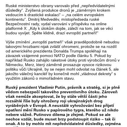
Ruské ministerstvo obrany varovalo před „nepředvídatelnými
důsledky“. Zvýšená produkce dronů je „záměrným krokem
vedoucím k drastické eskalaci“ – „na celém evropském
kontinentu“. Dmitrij Medveděv, místopředseda ruské
Bezpečnostní rady, vydal varování v příspěvku na online
platformě X: „Kdy k útokům dojde, záleží na tom, jak se věci
budou vyvíjet. Spěte klidně, drazí evropští partneři!“
Výše zmínění „evropští partneři“ však pravděpodobně nebudou
takovými hrozbami nijak zvlášť ohromeni, protože se na rozdíl
od amerického prezidenta Donalda Trumpa spoléhají na
závazek vzájemné pomoci NATO podle článku 5. Pokud by
například Rusko zahájilo raketové útoky proti výrobcům dronů v
Německu, Merz, který záměrně prosazuje vysoce rizikovou
politiku vůči Ukrajině, by se nejen mohl odvolat na článek 5, ale
jakožto válečný kancléř by konečně mohl „vládnout dekrety“ s
využitím zákonů o mimořádném stavu.
Ruský prezident Vladimir Putin, právník a stratég, si je plně
vědom nebezpečí takového preventivního útoku. Zároveň
však nemůže akceptovat, že by stále větší části jeho
rozsáhlé říše byly ohroženy roji ukrajinských drog
vyráběných v Evropě. A neustálé vyhrožování bez přijetí
opatření mění Rusko v papírového tygra, kterého už nikdo
nebere vážně. Putinovo dilema je zřejmé. Pokud se ale
nechce vzdát, bude muset brzy podstoupit riziko – tak či
onak. A to by mohlo mít nepředvídatelné důsledky, zejména