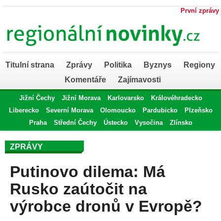
První zprávy
Titulní strana
Zprávy
Politika
Byznys
Regiony
Komentáře
Zajímavosti
Jižní Čechy
Jižní Morava
Karlovarsko
Královéhradecko
Liberecko
Severní Morava
Olomoucko
Pardubicko
Plzeňsko
Praha
Střední Čechy
Ústecko
Vysočina
Zlínsko
ZPRÁVY
Putinovo dilema: Má
Rusko zaútočit na
výrobce dronů v Evropě?