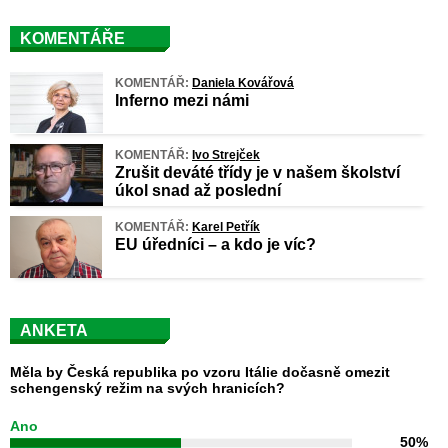
KOMENTÁŘE
KOMENTÁŘ:
Daniela Kovářová
Inferno mezi námi
KOMENTÁŘ:
Ivo Strejček
Zrušit deváté třídy je v našem školství
úkol snad až poslední
KOMENTÁŘ:
Karel Petřík
EU úředníci – a kdo je víc?
ANKETA
Měla by Česká republika po vzoru Itálie dočasně omezit
schengenský režim na svých hranicích?
Ano
50%