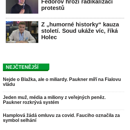
Fedorov hrozí radikalizací
protestů
Z „humorné historky“ kauza
století. Soud ukáže víc, říká
Holec
NEJČTENĚJŠÍ
Nejde o Blažka, ale o miliardy. Paukner míří na Fialovu
vládu
Jeden muž, média a miliony z veřejných peněz.
Paukner rozkrývá systém
Hamplová žádá omluvu za covid. Fauciho označila za
symbol selhání