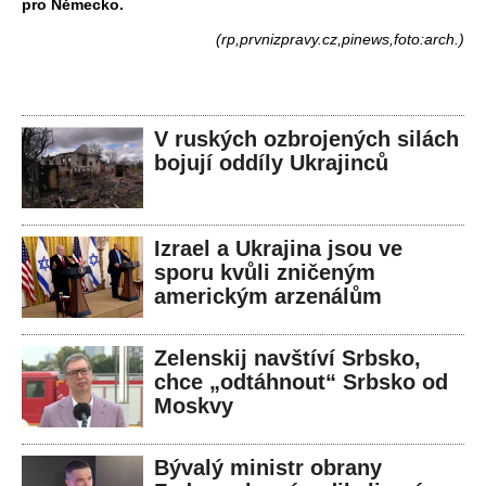
pro Německo.
(rp,prvnizpravy.cz,pinews,foto:arch.)
V ruských ozbrojených silách
bojují oddíly Ukrajinců
Izrael a Ukrajina jsou ve
sporu kvůli zničeným
americkým arzenálům
Zelenskij navštíví Srbsko,
chce „odtáhnout“ Srbsko od
Moskvy
Bývalý ministr obrany