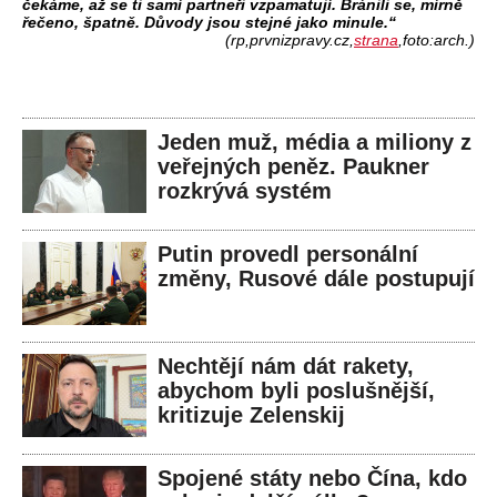
čekáme, až se ti samí partneři vzpamatují. Bránili se, mírně
řečeno, špatně. Důvody jsou stejné jako minule.“
(rp,prvnizpravy.cz,
strana
,foto:arch.)
Jeden muž, média a miliony z
veřejných peněz. Paukner
rozkrývá systém
Putin provedl personální
změny, Rusové dále postupují
Nechtějí nám dát rakety,
abychom byli poslušnější,
kritizuje Zelenskij
Spojené státy nebo Čína, kdo