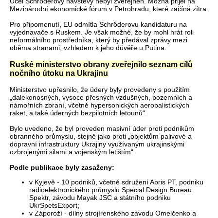
Účel Schröderovy návštěvy nebyl zveřejněn. Možná přijel na
Mezinárodní ekonomické fórum v Petrohradu, které začíná zítra.
Pro připomenutí, EU odmítla Schröderovu kandidaturu na
vyjednavače s Ruskem. Je však možné, že by mohl hrát roli
neformálního prostředníka, který by předával zprávy mezi
oběma stranami, vzhledem k jeho důvěře u Putina.
Ruské ministerstvo obrany zveřejnilo seznam cílů
nočního útoku na Ukrajinu
Ministerstvo upřesnilo, že údery byly provedeny s použitím
„dalekonosných, vysoce přesných vzdušných, pozemních a
námořních zbraní, včetně hypersonických aerobalistických
raket, a také úderných bezpilotních letounů“.
Bylo uvedeno, že byl proveden masivní úder proti podnikům
obranného průmyslu, stejně jako proti „objektům palivové a
dopravní infrastruktury Ukrajiny využívaným ukrajinskými
ozbrojenými silami a vojenským letištím“.
Podle publikace byly zasaženy:
v Kyjevě - 10 podniků, včetně sdružení Abris PT, podniku
radioelektronického průmyslu Special Design Bureau
Spektr, závodu Mayak JSC a státního podniku
UkrSpetsExport;
v Záporoží - dílny strojírenského závodu Omelčenko a