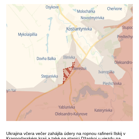
Ukrajina včera večer zahájila údery na ropnou rafinerii Ilskij v
Krasnodarském kraji a také na stanici Džankoj u vjezdu na