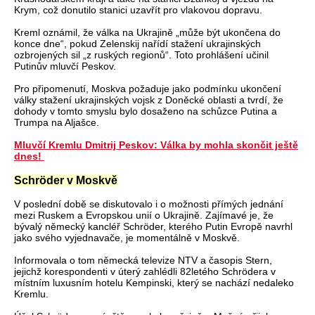
Krym, což donutilo stanici uzavřít pro vlakovou dopravu.
Kreml oznámil, že válka na Ukrajině „může být ukončena do
konce dne“, pokud Zelenskij nařídí stažení ukrajinských
ozbrojených sil „z ruských regionů“. Toto prohlášení učinil
Putinův mluvčí Peskov.
Pro připomenutí, Moskva požaduje jako podmínku ukončení
války stažení ukrajinských vojsk z Doněcké oblasti a tvrdí, že
dohody v tomto smyslu bylo dosaženo na schůzce Putina a
Trumpa na Aljašce.
Mluvčí Kremlu Dmitrij Peskov: Válka by mohla skončit ještě
dnes!
Schröder v Moskvě
V poslední době se diskutovalo i o možnosti přímých jednání
mezi Ruskem a Evropskou unií o Ukrajině. Zajímavé je, že
bývalý německý kancléř Schröder, kterého Putin Evropě navrhl
jako svého vyjednavače, je momentálně v Moskvě.
Informovala o tom německá televize NTV a časopis Stern,
jejichž korespondenti v úterý zahlédli 82letého Schrödera v
místním luxusním hotelu Kempinski, který se nachází nedaleko
Kremlu.