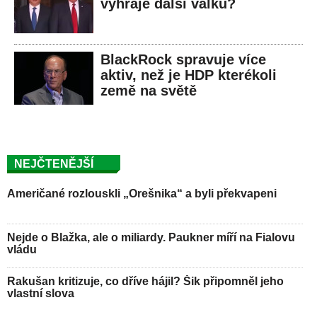
vyhraje další válku?
BlackRock spravuje více
aktiv, než je HDP kterékoli
země na světě
NEJČTENĚJŠÍ
Američané rozlouskli „Orešnika“ a byli překvapeni
Nejde o Blažka, ale o miliardy. Paukner míří na Fialovu
vládu
Rakušan kritizuje, co dříve hájil? Šik připomněl jeho
vlastní slova