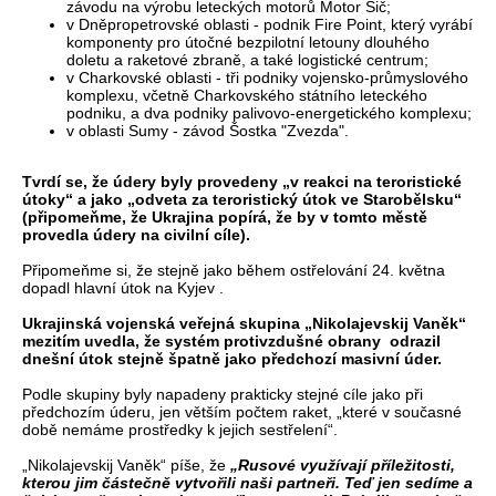
závodu na výrobu leteckých motorů Motor Sič;
v Dněpropetrovské oblasti - podnik Fire Point, který vyrábí
komponenty pro útočné bezpilotní letouny dlouhého
doletu a raketové zbraně, a také logistické centrum;
v Charkovské oblasti - tři podniky vojensko-průmyslového
komplexu, včetně Charkovského státního leteckého
podniku, a dva podniky palivovo-energetického komplexu;
v oblasti Sumy - závod Šostka "Zvezda".
Tvrdí se, že údery byly provedeny „v reakci na teroristické
útoky“ a jako „odveta za teroristický útok ve Starobělsku“
(připomeňme, že Ukrajina popírá, že by v tomto městě
provedla údery na civilní cíle).
Připomeňme si, že stejně jako během ostřelování 24. května
dopadl hlavní útok na Kyjev .
Ukrajinská vojenská veřejná skupina „Nikolajevskij Vaněk“
mezitím uvedla, že systém protivzdušné obrany odrazil
dnešní útok stejně špatně jako předchozí masivní úder.
Podle skupiny byly napadeny prakticky stejné cíle jako při
předchozím úderu, jen větším počtem raket, „které v současné
době nemáme prostředky k jejich sestřelení“.
„Nikolajevskij Vaněk“ píše, že
„Rusové využívají příležitosti,
kterou jim částečně vytvořili naši partneři. Teď jen sedíme a