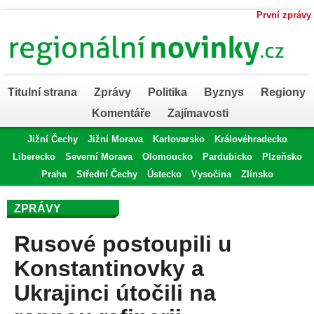
První zprávy
Titulní strana
Zprávy
Politika
Byznys
Regiony
Komentáře
Zajímavosti
Jižní Čechy
Jižní Morava
Karlovarsko
Královéhradecko
Liberecko
Severní Morava
Olomoucko
Pardubicko
Plzeňsko
Praha
Střední Čechy
Ústecko
Vysočina
Zlínsko
ZPRÁVY
Rusové postoupili u
Konstantinovky a
Ukrajinci útočili na