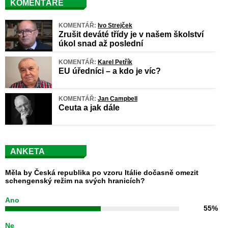
KOMENTÁŘE
KOMENTÁŘ:
Ivo Strejček
Zrušit deváté třídy je v našem školství
úkol snad až poslední
KOMENTÁŘ:
Karel Petřík
EU úředníci – a kdo je víc?
KOMENTÁŘ:
Jan Campbell
Ceuta a jak dále
ANKETA
Měla by Česká republika po vzoru Itálie dočasně omezit
schengenský režim na svých hranicích?
Ano
55%
Ne