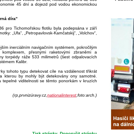
utonomie 45 dní a dojezd pod vodou ekonomickou
rná díra“
6 pro Tichomořskou flotilu byla podepsána v září
ednotky: „Ufa“, „Petropavlovsk-Kamčatskij“, „Volchov“,
jším inerciálním navigačním systémem, pokročilým
m komplexem, přesnými raketovými zbraněmi a
y torpédy ráže 533 milimetrů (šest odpalovacích
stémem Kalibr.
y tohoto typu detekovat cíle na vzdálenost třikrát
, na kterou by mohly být detekovány ony samotné.
 tepelné viditelnosti se těmto ponorkám v kruzích
(rp,prvnizúravy.cz,
nationalinterest
,foto:arch.)
Tisk stránky
Doporučit stránku