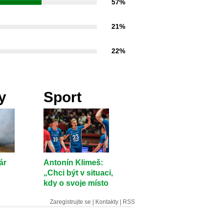
57%
21%
22%
y
Sport
ár
Antonín Klimeš:
„Chci být v situaci,
kdy o svoje místo
musím bojovat“
Zaregistrujte se
|
Kontakty
|
RSS
čů