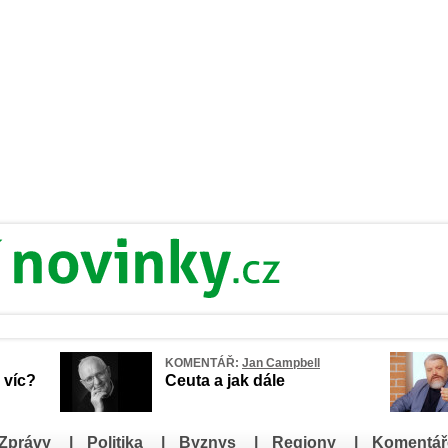
KOMENTÁŘ:
Jan Campbell
 víc?
Ceuta a jak dále
Zprávy
|
Politika
|
Byznys
|
Regiony
|
Komentář