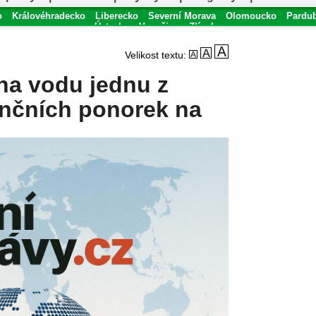
o
Královéhradecko
Liberecko
Severní Morava
Olomoucko
Pardu
Ústecko
Vysočina
Zlínsko
Velikost textu:
na vodu jednu z
enčních ponorek na