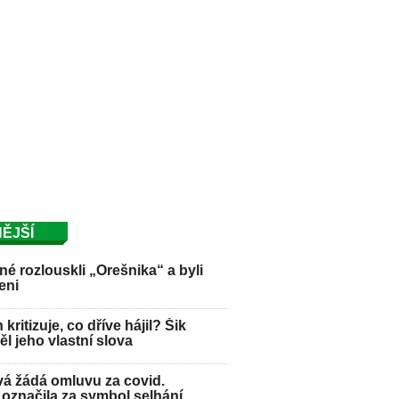
ĚJŠÍ
é rozlouskli „Orešnika“ a byli
eni
kritizuje, co dříve hájil? Šik
l jeho vlastní slova
á žádá omluvu za covid.
označila za symbol selhání