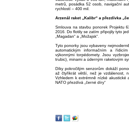
metrů, posádka 52 osob, navigační a
rychlostí – 400 mil.
Arzenál raket „Kalibr“ a přezdívka „če
Smlouva na stavbu ponorek Projektu 63
2016. Do flotily se zatím připojily tyto j
„Magadan“ a „Možajsk“.
Tyto ponorky jsou vybaveny nejmoderně
automatickým informačním a řídicí
výkonnými torpédomety. Jsou vyzbrojen
trubic), minami a úderným raketovým sy
Díky pokročilým senzorům dokáží ponork
až čtyřikrát větší, než je vzdálenost
Vzhledem k extrémně nízké akustické a
NATO přezdívá „černé díry“