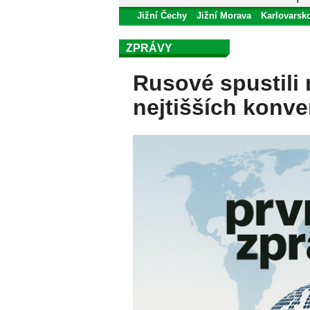
Jižní Čechy
Jižní Morava
Karlovarsk
ZPRÁVY
Rusové spustili 
nejtišších konv
světě