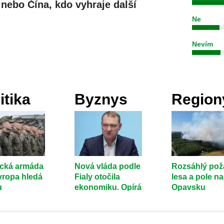
 nebo Čína, kdo vyhraje další
Ne
Nevím
itika
Byznys
Region
cká armáda
Nová vláda podle
Rozsáhlý pož
Evropa hledá
Fialy otočila
lesa a pole na
u
ekonomiku. Opírá
Opavsku
čnostní
se o nová data
likvidovalo 74
ováhu
jednotek hasi