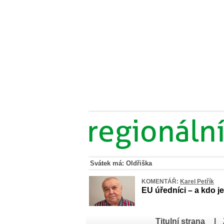
Svátek má: Oldřiška
KOMENTÁŘ:
Karel Petřík
EU úředníci – a kdo je
Titulní strana
|