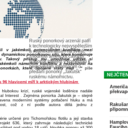
Ruský ponorkový arzenál patří
k technologicky nejvyspělejším
i v jakémkoli potenciálním konfliktu mezi
a nejefektivnějším na světě,
ě dynamickou ponorkovou sílu, která kombinuje
zhodnotil americký časopis
rky. Takový přístup mu umožňuje udržet si
National Interest v komentáři k
akémkoli námořním konfliktu a nezávislost na
nejnovějším informacím o
ponorkách, které Spojené státy mají , “
píše
předání ponorky „Jakutsk“
NEJČTEN
ruskému námořnictvu.
 96 hlavicemi míří k arktickým hlubinám
Američan
 hlubokou krizí, ruské vojenské loděnice nadále
překvap
nal Interest . Zejména ponorka Jakutsk je – stejně
ybavena moderními systémy potlačení hluku a má
Rakušan 
elnost, což z ní podle autora dělá jednu z
připomně
rie určené pro Tichomořskou flotilu a její stavba
Hamplov
jekt 636, který zahrnuje následující technické
Fauciho 
 rychlost pod vodou 18 uzlů, hloubka ponoru až 300