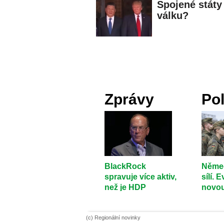
Spojené státy
válku?
Zprávy
Pol
BlackRock
Něme
spravuje více aktiv,
sílí. 
než je HDP
novo
kterékoli země na
bezpe
světě
rovn
(c) Regionální novinky