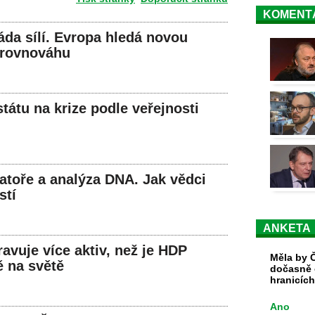
KOMENT
a sílí. Evropa hledá novou
 rovnováhu
tátu na krize podle veřejnosti
atoře a analýza DNA. Jak vědci
stí
ANKETA
avuje více aktiv, než je HDP
Měla by Č
ě na světě
dočasně 
hranicíc
Ano