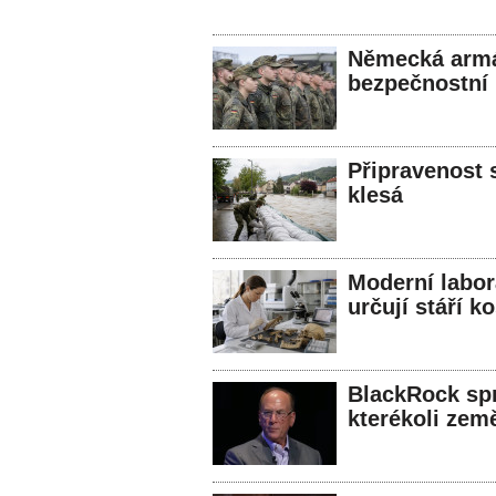
Německá armád
bezpečnostní
Připravenost s
klesá
Moderní labor
určují stáří ko
BlackRock spr
kterékoli zem