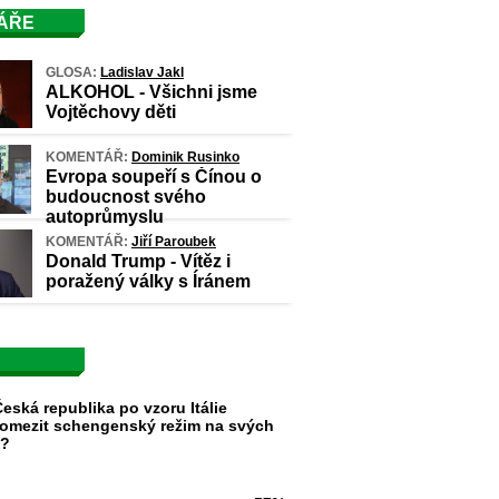
ÁŘE
GLOSA:
Ladislav Jakl
ALKOHOL - Všichni jsme
Vojtěchovy děti
KOMENTÁŘ:
Dominik Rusinko
Evropa soupeří s Čínou o
budoucnost svého
autoprůmyslu
KOMENTÁŘ:
Jiří Paroubek
Donald Trump - Vítěz i
poražený války s Íránem
eská republika po vzoru Itálie
omezit schengenský režim na svých
h?