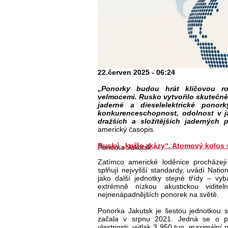
22.červen 2025 - 06:24
„Ponorky budou hrát klíčovou rol
velmocemi. Rusko vytvořilo skutečn
jaderné a dieselelektrické pono
konkurenceschopnost, odolnost v j
dražších a složitějších jaderných 
americký časopis.
Ruský „kníže zkázy“. Atomový kolos s
Ponorka Jakutsk
Zatímco americké loděnice procházejí
splňují nejvyšší standardy, uvádí Natio
jako další jednotky stejné třídy – v
extrémně nízkou akustickou vidit
nejnenápadnějších ponorek na světě.
Ponorka Jakutsk je šestou jednotkou sé
začala v srpnu 2021. Jedná se o pro
vlastnosti: výtlak 3 950 tun, maximální