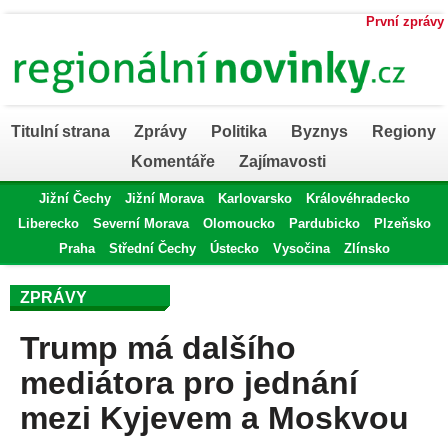
První zprávy
Titulní strana
Zprávy
Politika
Byznys
Regiony
Komentáře
Zajímavosti
Jižní Čechy
Jižní Morava
Karlovarsko
Královéhradecko
Liberecko
Severní Morava
Olomoucko
Pardubicko
Plzeňsko
Praha
Střední Čechy
Ústecko
Vysočina
Zlínsko
ZPRÁVY
Trump má dalšího
mediátora pro jednání
mezi Kyjevem a Moskvou