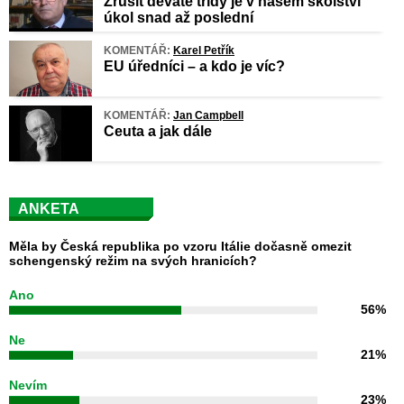
Zrušit deváté třídy je v našem školství
úkol snad až poslední
KOMENTÁŘ:
Karel Petřík
EU úředníci – a kdo je víc?
KOMENTÁŘ:
Jan Campbell
Ceuta a jak dále
ANKETA
Měla by Česká republika po vzoru Itálie dočasně omezit
schengenský režim na svých hranicích?
Ano
56%
Ne
21%
Nevím
23%