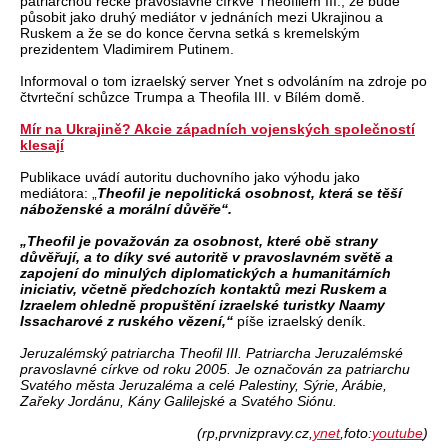
patriarchou řecké pravoslavné církve Theofilem III., že bude
působit jako druhý mediátor v jednáních mezi Ukrajinou a
Ruskem a že se do konce června setká s kremelským
prezidentem Vladimirem Putinem.
Informoval o tom izraelský server Ynet s odvoláním na zdroje po
čtvrteční schůzce Trumpa a Theofila III. v Bílém domě.
Mír na Ukrajině? Akcie západních vojenských společností
klesají
Publikace uvádí autoritu duchovního jako výhodu jako
mediátora: „
Theofil je nepolitická osobnost, která se těší
náboženské a morální důvěře“.
„Theofil je považován za osobnost, které obě strany
důvěřují, a to díky své autoritě v pravoslavném světě a
zapojení do minulých diplomatických a humanitárních
iniciativ, včetně předchozích kontaktů mezi Ruskem a
Izraelem ohledně propuštění izraelské turistky Naamy
Issacharové z ruského vězení,“
píše izraelský deník.
Jeruzalémský patriarcha Theofil III. Patriarcha Jeruzalémské
pravoslavné církve od roku 2005. Je označován za patriarchu
Svatého města Jeruzaléma a celé Palestiny, Sýrie, Arábie,
Zařeky Jordánu, Kány Galilejské a Svatého Siónu.
(rp,prvnizpravy.cz,
ynet
,foto:
youtube
)