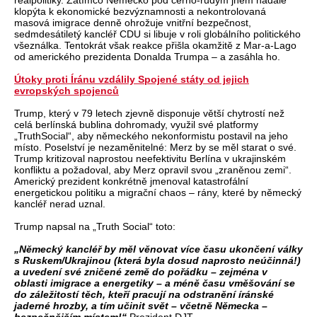
realpolitiky. Zatímco Německo pod černo-rudým jhem nadále
klopýta k ekonomické bezvýznamnosti a nekontrolovaná
masová imigrace denně ohrožuje vnitřní bezpečnost,
sedmdesátiletý kancléř CDU si libuje v roli globálního politického
všeználka. Tentokrát však reakce přišla okamžitě z Mar-a-Lago
od amerického prezidenta Donalda Trumpa – a zasáhla ho.
Útoky proti Íránu vzdálily Spojené státy od jejich
evropských spojenců
Trump, který v 79 letech zjevně disponuje větší chytrostí než
celá berlínská bublina dohromady, využil své platformy
„TruthSocial“, aby německého nekonformistu postavil na jeho
místo. Poselství je nezaměnitelné: Merz by se měl starat o své.
Trump kritizoval naprostou neefektivitu Berlína v ukrajinském
konfliktu a požadoval, aby Merz opravil svou „zraněnou zemi“.
Americký prezident konkrétně jmenoval katastrofální
energetickou politiku a migrační chaos – rány, které by německý
kancléř nerad uznal.
Trump napsal na „Truth Social“ toto:
„Německý kancléř by měl věnovat více času ukončení války
s Ruskem/Ukrajinou (která byla dosud naprosto neúčinná!)
a uvedení své zničené země do pořádku – zejména v
oblasti imigrace a energetiky – a méně času vměšování se
do záležitostí těch, kteří pracují na odstranění íránské
jaderné hrozby, a tím učinit svět – včetně Německa –