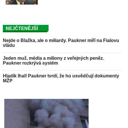
NEJČTENĚJŠÍ
Nejde o Blažka, ale o miliardy. Paukner míří na Fialovu
vládu
Jeden muž, média a miliony z veřejných peněz.
Paukner rozkrývá systém
Hladík lhal! Paukner tvrdí, že ho usvědčují dokumenty
MŽP