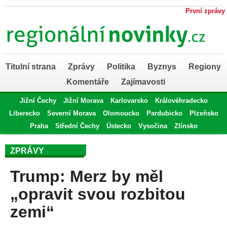
První zprávy
Titulní strana
Zprávy
Politika
Byznys
Regiony
Komentáře
Zajímavosti
Jižní Čechy
Jižní Morava
Karlovarsko
Královéhradecko
Liberecko
Severní Morava
Olomoucko
Pardubicko
Plzeňsko
Praha
Střední Čechy
Ústecko
Vysočina
Zlínsko
ZPRÁVY
Trump: Merz by měl
„opravit svou rozbitou
zemi“