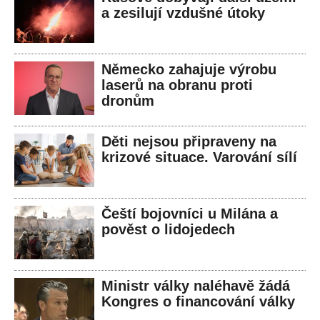
a zesilují vzdušné útoky
Německo zahajuje výrobu
laserů na obranu proti
dronům
Děti nejsou připraveny na
krizové situace. Varování sílí
Čeští bojovníci u Milána a
pověst o lidojedech
Ministr války naléhavě žádá
Kongres o financování války