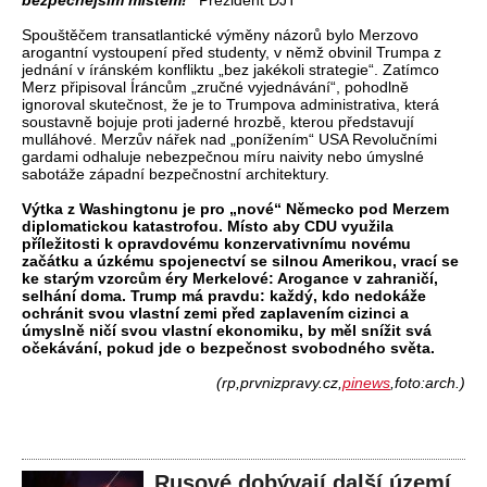
bezpečnějším místem!“
Prezident DJT
Spouštěčem transatlantické výměny názorů bylo Merzovo
arogantní vystoupení před studenty, v němž obvinil Trumpa z
jednání v íránském konfliktu „bez jakékoli strategie“. Zatímco
Merz připisoval Íráncům „zručné vyjednávání“, pohodlně
ignoroval skutečnost, že je to Trumpova administrativa, která
soustavně bojuje proti jaderné hrozbě, kterou představují
mulláhové. Merzův nářek nad „ponížením“ USA Revolučními
gardami odhaluje nebezpečnou míru naivity nebo úmyslné
sabotáže západní bezpečnostní architektury.
Výtka z Washingtonu je pro „nové“ Německo pod Merzem
diplomatickou katastrofou. Místo aby CDU využila
příležitosti k opravdovému konzervativnímu novému
začátku a úzkému spojenectví se silnou Amerikou, vrací se
ke starým vzorcům éry Merkelové: Arogance v zahraničí,
selhání doma. Trump má pravdu: každý, kdo nedokáže
ochránit svou vlastní zemi před zaplavením cizinci a
úmyslně ničí svou vlastní ekonomiku, by měl snížit svá
očekávání, pokud jde o bezpečnost svobodného světa.
(rp,prvnizpravy.cz,
pinews
,foto:arch.)
Rusové dobývají další území