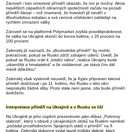
Zároveň i toto omezené příměří ukázalo, že mír je možný. Akcie
největších západních obranných společností začaly na pozadí
příměří klesat – což znamená, že investoři již nevěří v
dlouhodobou eskalaci a svá cenová očekávání zakládají na
rychlém zmrazení války.
Zároveň se na platformě Polymarket zvýšila pravděpodobnost,
že válka na Ukrajině skončí do konce května, z 20 procent na
100 procent.
Zelenskij již naznačil, že „dlouhodobé příměří“ by mohlo
pokračovat, pokud se Rusko zdrží zahájení úderů. Uvedl, že
pokud se Rusko vrátí k „totální válce“, reakce Ukrajiny bude
„okamžitá a hmatatelná“ a že vzdálenost „se stává čím dál
méně důležitou“.
Zelenskij však výslovně neuvedl, že je Kyjev připraven takové
příměří dodržovat i po 11. květnu. Ani Rusko v této věci
neposkytlo žádné sliby. Proto stále není jasné, zda bude příměří
dodrženo.
Interpretace příměří na Ukrajině a v Rusku se liší
Na Ukrajině je jeho úspěch prezentován jako důkaz „Putinovy
slabosti“, který v obavě z ukrajinských útoků na Rudém náměstí
„požádal prostřednictvím Spojených států o příměří“ na 9.
května. Zelenskij dokonce vydal jasně trollský dekret, který