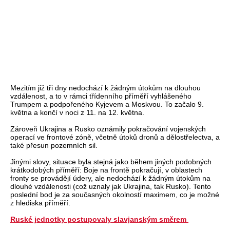
Mezitím již tři dny nedochází k žádným útokům na dlouhou
vzdálenost, a to v rámci třídenního příměří vyhlášeného
Trumpem a podpořeného Kyjevem a Moskvou. To začalo 9.
května a končí v noci z 11. na 12. května.
Zároveň Ukrajina a Rusko oznámily pokračování vojenských
operací ve frontové zóně, včetně útoků dronů a dělostřelectva, a
také přesun pozemních sil.
Jinými slovy, situace byla stejná jako během jiných podobných
krátkodobých příměří: Boje na frontě pokračují, v oblastech
fronty se provádějí údery, ale nedochází k žádným útokům na
dlouhé vzdálenosti (což uznaly jak Ukrajina, tak Rusko). Tento
poslední bod je za současných okolností maximem, co je možné
z hlediska příměří.
Ruské jednotky postupovaly slavjanským směrem