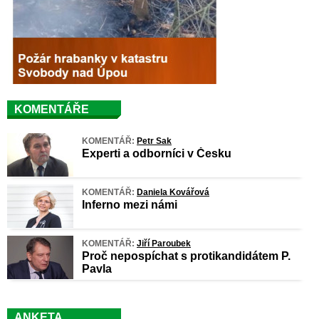
KOMENTÁŘE
KOMENTÁŘ:
Petr Sak
Experti a odborníci v Česku
KOMENTÁŘ:
Daniela Kovářová
Inferno mezi námi
KOMENTÁŘ:
Jiří Paroubek
Proč nepospíchat s protikandidátem P.
Pavla
ANKETA