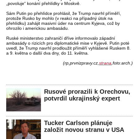
„povoluje“ konání přehlídky v Moskvě.
Sám Putin po přehlídce prohlásil, že Trump navrhl příměří,
protože Rusko by mohlo (v reakci na případný útok na
přehlídku) zahájit masivní úder na centrum Kyjeva, což by
ohrozilo i americkou ambasádu.
Ruské ministerstvo zahraničí dříve informovalo západní
ambasády o rizicích pro diplomatické mise v Kyjevě. Putin poté
uvedl, že Trump navrhl prodloužit příměří vyhlášené Ruskem 8.
a 9. května o další dva dny, do 11. května.
(rp,prvnizpravy.cz,
strana
,foto:arch.)
Rusové prorazili k Orechovu,
potvrdil ukrajinský expert
Tucker Carlson plánuje
založit novou stranu v USA