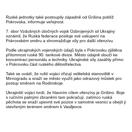
Ruské jednotky také postoupily západně od Grišina poblíž
Pokrovska, informuje veřejnost.
7. sbor Vzdušných útočných vojsk Ozbrojených sil Ukrajiny
oznámil, že Ruská federace posiluje své uskupení na
Pokrovském směru a shromažďuje síly pro další ofenzívu.
Podle ukrajinských vojenských údajů byla v Pokrovsku zjištěna
přítomnost ruské 90. tankové divize. Město údajně slouží ke
koncentraci personálu a techniky. Ukrajinské síly zasáhly přímo
v Pokrovsku část ruského dělostřelectva.
Také se uvádí, že ruští vojáci zřizují velitelská stanoviště v
Mirnogradu a snaží se město využít jako odrazový můstek pro
postup směrem na Rodinskoje.
Ukrajinští vojáci tvrdí, že hlavním cílem ofenzívy je Grišino. Boje
s ručními palnými zbraněmi tam pokračují, zatímco ruská
pěchota se snaží upevnit své pozice v samotné vesnici a obejít ji
otevřeným terénem směrem k Vasiljevce.