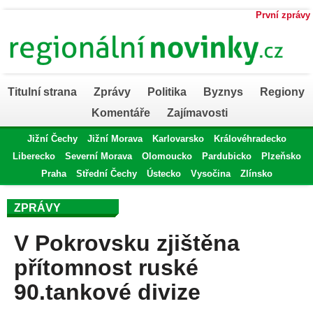
První zprávy
Titulní strana
Zprávy
Politika
Byznys
Regiony
Komentáře
Zajímavosti
Jižní Čechy
Jižní Morava
Karlovarsko
Královéhradecko
Liberecko
Severní Morava
Olomoucko
Pardubicko
Plzeňsko
Praha
Střední Čechy
Ústecko
Vysočina
Zlínsko
ZPRÁVY
V Pokrovsku zjištěna
přítomnost ruské
90.tankové divize