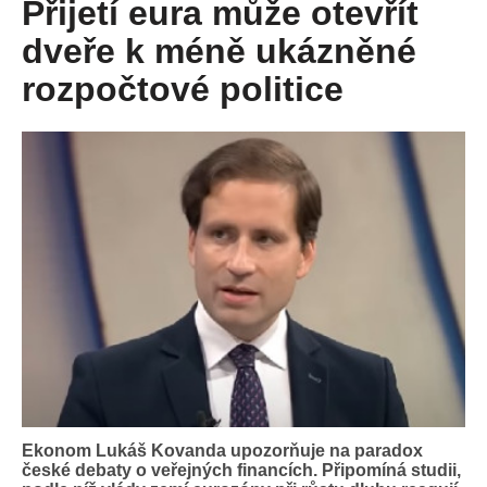
Přijetí eura může otevřít
dveře k méně ukázněné
rozpočtové politice
Ekonom Lukáš Kovanda upozorňuje na paradox
české debaty o veřejných financích. Připomíná studii,