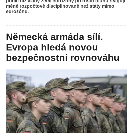
podle níž vlády zemí eurozóny při růstu dluhu reagují
méně rozpočtově disciplinovaně než státy mimo
eurozónu.
Německá armáda sílí.
Evropa hledá novou
bezpečnostní rovnováhu