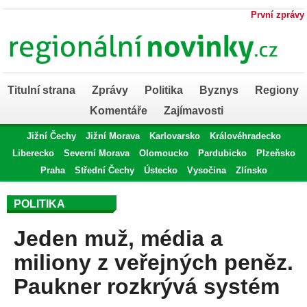
První zprávy
Titulní strana
Zprávy
Politika
Byznys
Regiony
Komentáře
Zajímavosti
Jižní Čechy
Jižní Morava
Karlovarsko
Královéhradecko
Liberecko
Severní Morava
Olomoucko
Pardubicko
Plzeňsko
Praha
Střední Čechy
Ústecko
Vysočina
Zlínsko
POLITIKA
Jeden muž, média a
miliony z veřejných peněz.
Paukner rozkrývá systém