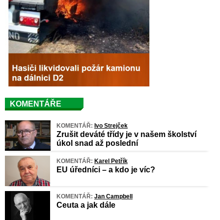
KOMENTÁŘE
KOMENTÁŘ:
Ivo Strejček
Zrušit deváté třídy je v našem školství
úkol snad až poslední
KOMENTÁŘ:
Karel Petřík
EU úředníci – a kdo je víc?
KOMENTÁŘ:
Jan Campbell
Ceuta a jak dále