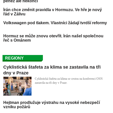
Írán chce změnit pravidla v Hormuzu. Ve hře je nový
řád v Zálivu
Volkswagen pod tlakem. Vlastníci žádají tvrdší reformy
Hormuz se může znovu otevřít. Írán našel společnou
řeč s Ománem
REGIONY
Cyklistická štafeta za klima se zastavila na tři
dny v Praze
Cyklistická štafeta za klima se cestou na konferenci OSN
zastavila na tři dny v Praze.
Hejtman prodlužuje výstrahu na vysoké nebezpečí
vzniku požárů
Na krajském úřadě se diskutovalo o optimalizaci