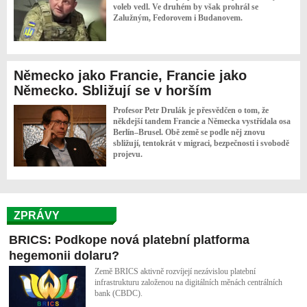
Zalužným, Fedorovem i Budanovem.
Německo jako Francie, Francie jako
Německo. Sbližují se v horším
Profesor Petr Drulák je přesvědčen o tom, že
někdejší tandem Francie a Německa vystřídala osa
Berlín–Brusel. Obě země se podle něj znovu
sbližují, tentokrát v migraci, bezpečnosti i svobodě
projevu.
ZPRÁVY
BRICS: Podkope nová platební platforma
hegemonii dolaru?
Země BRICS aktivně rozvíjejí nezávislou platební
infrastrukturu založenou na digitálních měnách centrálních
bank (CBDC).