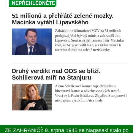
NEPŘEHLÉDNĚTE
51 milionů a přehřáté zelené mozky.
Macinka vytáhl Lipavského
Zakázku na klimatizaci MZV za 51 milionů
podepsal ještě bývalý ministr zahraničí Jan
Lipavský. Současný šéf resortu Petr Macinka
říká, že by ji schválil také, a kritiku využil k
ostrému útoku na zelené neziskovky.
Druhý verdikt nad ODS se blíží.
Schillerová míří na Stanjuru
Alena Schillerová komentuje obžalobu v
bitcoinové kauze a návrhy vysokých trestů.
Vrací se k Pavlu Blažkovi, Zbyňku Stanjurovi i
někdejším výrokům Petra Fialy.
ZE ZAHRANIČÍ: Ankara navrhla, aby Kyjev a Moskva