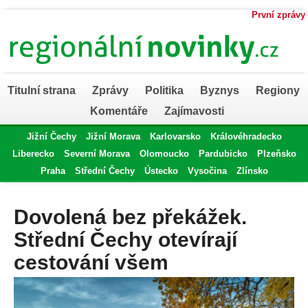
První zprávy
Titulní strana
Zprávy
Politika
Byznys
Regiony
Komentáře
Zajímavosti
Jižní Čechy
Jižní Morava
Karlovarsko
Královéhradecko
Liberecko
Severní Morava
Olomoucko
Pardubicko
Plzeňsko
Praha
Střední Čechy
Ústecko
Vysočina
Zlínsko
Dovolená bez překážek.
Střední Čechy otevírají
cestování všem