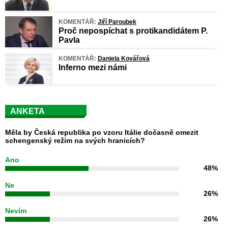
KOMENTÁŘ:
Jiří Paroubek
Proč nepospíchat s protikandidátem P.
Pavla
KOMENTÁŘ:
Daniela Kovářová
Inferno mezi námi
ANKETA
Měla by Česká republika po vzoru Itálie dočasně omezit
schengenský režim na svých hranicích?
Ano
48%
Ne
26%
Nevím
26%