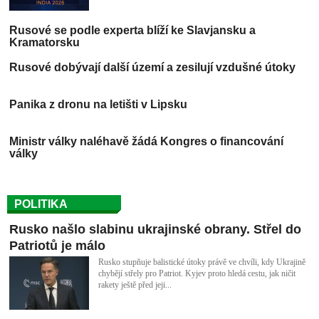
Rusové se podle experta blíží ke Slavjansku a
Kramatorsku
Rusové dobývají další území a zesilují vzdušné útoky
Panika z dronu na letišti v Lipsku
Ministr války naléhavě žádá Kongres o financování
války
POLITIKA
Rusko našlo slabinu ukrajinské obrany. Střel do
Patriotů je málo
Rusko stupňuje balistické útoky právě ve chvíli, kdy Ukrajině
chybějí střely pro Patriot. Kyjev proto hledá cestu, jak ničit
rakety ještě před jeji...
Jak to přišlo, že se komik Zelenskij stal prezidentem