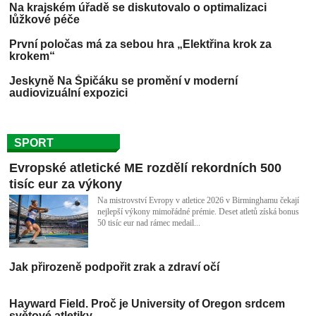
lůžkové péče
První poločas má za sebou hra „Elektřina krok za
krokem“
Jeskyně Na Špičáku se promění v moderní
audiovizuální expozici
SPORT
Evropské atletické ME rozdělí rekordních 500
tisíc eur za výkony
Na mistrovství Evropy v atletice 2026 v Birminghamu čekají
nejlepší výkony mimořádné prémie. Deset atletů získá bonus
50 tisíc eur nad rámec medail...
Jak přirozeně podpořit zrak a zdraví očí
Hayward Field. Proč je University of Oregon srdcem
světové atletiky