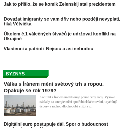
Dovažat imigranty se vam dřiv nebo později nevyplati,
řiká Větvička
Úkolem č.1 válečných štváčů je udržovat konflikt na
Ukrajině
Vlastenci a patrioti. Nejsou a asi nebudou...
BYZNYS
Válka s Íránem mění světový trh s ropou.
Opakuje se rok 1979?
Konflikt s Íránem neovlivňuje pouze ceny ropy. Vysoké
náklady na energie mění spotřebitelské chování, urychlují
úspory a mohou dlouhodobě snížit sv...
Digitální euro postupuje dál. Spor o budoucnost
peněz ale nekončí