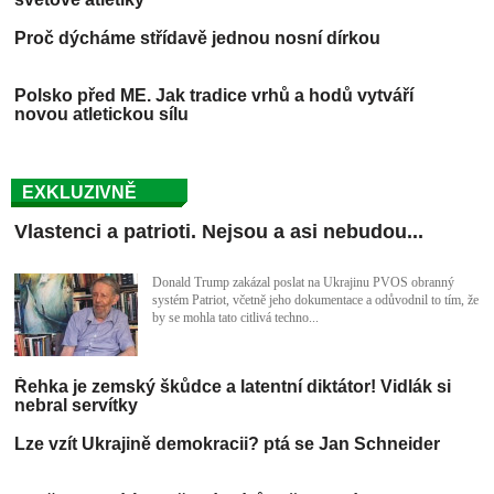
Proč dýcháme střídavě jednou nosní dírkou
Polsko před ME. Jak tradice vrhů a hodů vytváří
novou atletickou sílu
EXKLUZIVNĚ
Vlastenci a patrioti. Nejsou a asi nebudou...
Donald Trump zakázal poslat na Ukrajinu PVOS obranný
systém Patriot, včetně jeho dokumentace a odůvodnil to tím, že
by se mohla tato citlivá techno...
Řehka je zemský škůdce a latentní diktátor! Vidlák si
nebral servítky
Lze vzít Ukrajině demokracii? ptá se Jan Schneider
Vzdělanostní úroveň právníků je žalostná, jak ukazuje