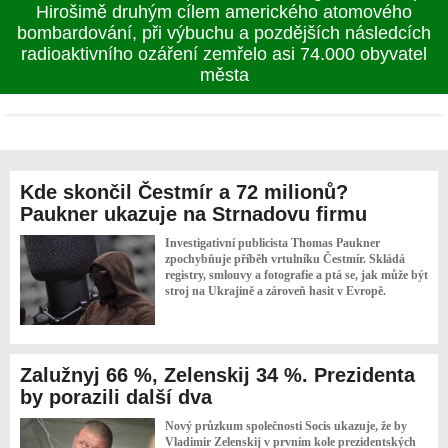
vyhlásily moratorium na ostřelování lodí v Černém
moři, odpovídající prohlášení učinil turecký ministr
zahraničí Hakan Fidan
Kde skončil Čestmír a 72 milionů?
Paukner ukazuje na Strnadovu firmu
Investigativní publicista Thomas Paukner
zpochybňuje příběh vrtulníku Čestmír. Skládá
registry, smlouvy a fotografie a ptá se, jak může být
stroj na Ukrajině a zároveň hasit v Evropě.
Zalužnyj 66 %, Zelenskij 34 %. Prezidenta
by porazili další dva
Nový průzkum společnosti Socis ukazuje, že by
Vladimir Zelenskij v prvním kole prezidentských
voleb vedl. Ve druhém by však prohrál se