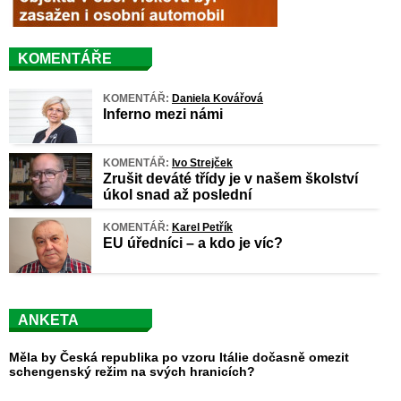
KOMENTÁŘE
KOMENTÁŘ:
Daniela Kovářová
Inferno mezi námi
KOMENTÁŘ:
Ivo Strejček
Zrušit deváté třídy je v našem školství
úkol snad až poslední
KOMENTÁŘ:
Karel Petřík
EU úředníci – a kdo je víc?
ANKETA
Měla by Česká republika po vzoru Itálie dočasně omezit
schengenský režim na svých hranicích?