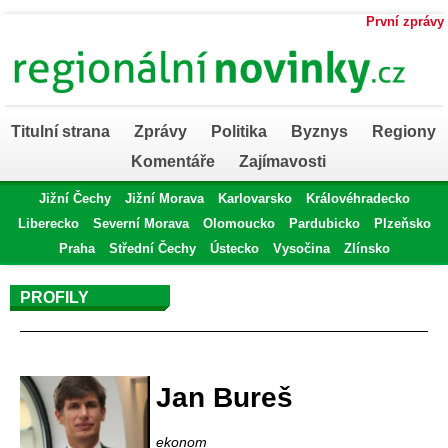
První zprávy
Titulní strana
Zprávy
Politika
Byznys
Regiony
Komentáře
Zajímavosti
Jižní Čechy
Jižní Morava
Karlovarsko
Královéhradecko
Liberecko
Severní Morava
Olomoucko
Pardubicko
Plzeňsko
Praha
Střední Čechy
Ústecko
Vysočina
Zlínsko
PROFILY
Profil autora
Jan Bureš
ekonom