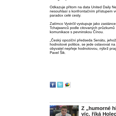
Odkazuje přitom na data United Daily N
nesouhlasí s konfrontačním přístupem vů
paradox celé cesty.
Zatímco Vystrčil vystupuje jako zastánce
Tchajwanců podle citovaných průzkumů p
komunikace s pevninskou Čínou.
„Český opoziční předseda Senátu, jehož 
hodnotové politice, se jede oslavovat na
obyvatel nepřeje hodnotovou, nýbrž prag
Pavel Šik.
Z „humorné hi
víc, říká Hole