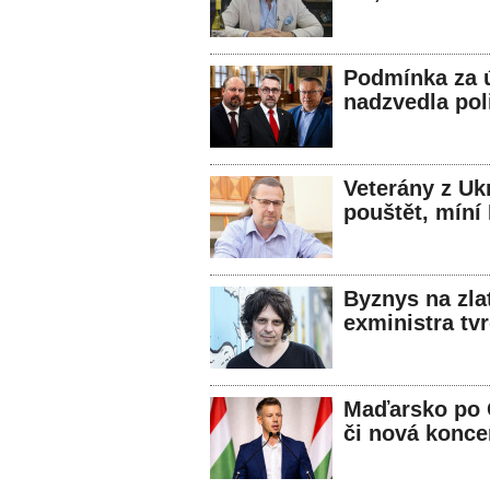
Podmínka za 
nadzvedla poli
Veterány z Uk
pouštět, míní
Byznys na zl
exministra tvr
Maďarsko po 
či nová konce