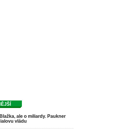
ĚJŠÍ
Blažka, ale o miliardy. Paukner
Fialovu vládu