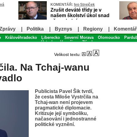
ová
KOMENTÁŘ:
Ivo Strejček
Zrušit deváté třídy je v
našem školství úkol snad
až poslední
Zprávy
|
Politika
|
Byznys
|
Regiony
|
Komentář
o
Královéhradecko
Liberecko
Severní Morava
Olomoucko
Pardu
Ústecko
Vysočina
Zlínsko
Velikost textu:
čila. Na Tchaj-wanu
vadlo
Publicista Pavel Šik tvrdí,
že cesta Miloše Vystrčila na
Tchaj-wan není projevem
pragmatické diplomacie.
Kritizuje její symboliku,
načasování i jednostranné
politické vyznění.