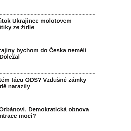
útok Ukrajince molotovem
tiky ze židle
rajiny bychom do Česka neměli
 Doležal
atém tácu ODS? Vzdušné zámky
dě narazily
Orbánovi. Demokratická obnova
ntrace moci?