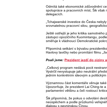
Odmítá také ekonomické zdůvodnění cel
spolupráce a pracovních míst, Šik však n
delegacích.
„Tchajwanské investice do Česka nebyly
srovnatelnou pracovní silou, geografick
Ještě ostřejší je jeho kritika samotného 
zástupci opozičního Kuomintangu, podle
směřuje k vládnoucí Demokratické pokr
Připomíná setkání s bývalou prezidentko
Havlovy lavičky nebo promítání filmu „J
Psali jsme:
Prezident jezdí do ciziny 
„Celkový program nedává pocit nestranné
Vystrčil nevystupuje jako neutrální předst
jedním konkrétním ideovým a politický
Významnou část komentáře věnuje také d
Upozorňuje, že prezident Lai Ching-te 
parlamentní většinu a čelí rostoucí kritic
Šik připomíná, že pokus o odvolání des
neúspěchem a podle průzkumů veřejného
dialogu s pevninskou Čínou.