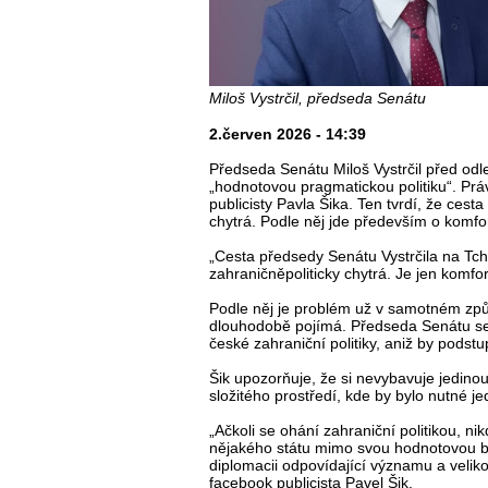
Miloš Vystrčil, předseda Senátu
2.červen 2026 - 14:39
Předseda Senátu Miloš Vystrčil před odle
„hodnotovou pragmatickou politiku“. Práv
publicisty Pavla Šika. Ten tvrdí, že cest
chytrá. Podle něj jde především o komfor
„Cesta předsedy Senátu Vystrčila na Tch
zahraničněpoliticky chytrá. Je jen komfort
Podle něj je problém už v samotném způs
dlouhodobě pojímá. Předseda Senátu se 
české zahraniční politiky, aniž by podstu
Šik upozorňuje, že si nevybavuje jedinou
složitého prostředí, kde by bylo nutné j
„Ačkoli se ohání zahraniční politikou, ni
nějakého státu mimo svou hodnotovou bu
diplomacii odpovídající významu a veliko
facebook publicista Pavel Šik.