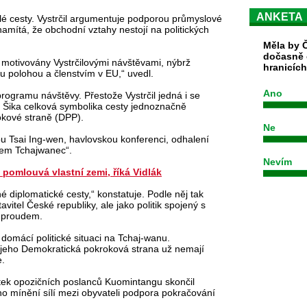
ANKETA
é cesty. Vystrčil argumentuje podporou průmyslové
amítá, že obchodní vztahy nestojí na politických
Měla by Č
dočasně 
 motivovány Vystrčilovými návštěvami, nýbrž
hranicíc
ou polohou a členstvím v EU,“ uvedl.
Ano
programu návštěvy. Přestože Vystrčil jedná i se
 Šika celková symbolika cesty jednoznačně
okové straně (DPP).
Ne
u Tsai Ing-wen, havlovskou konferenci, odhalení
sem Tchajwanec“.
Nevím
a pomlouvá vlastní zemi, říká Vidlák
 diplomatické cesty,“ konstatuje. Podle něj tak
avitel České republiky, ale jako politik spojený s
m proudem.
omácí politické situaci na Tchaj-wanu.
a jeho Demokratická pokroková strana už nemají
e.
ítek opozičních poslanců Kuomintangu skončil
 mínění sílí mezi obyvateli podpora pokračování