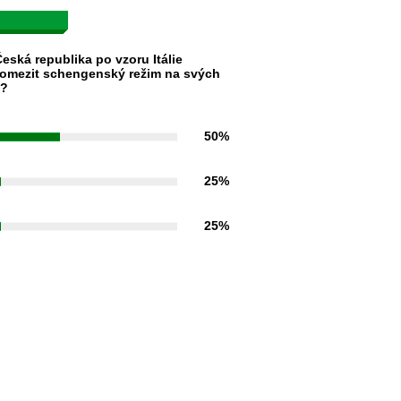
eská republika po vzoru Itálie
omezit schengenský režim na svých
h?
50%
25%
25%