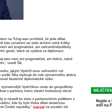
tem na Tchaj-wan prohlásil, že jede dělat
ě toto označení se stalo terčem ostré kritiky
a není ani pragmatická, ani zahraničněpoliticky
tní gesto, které se vydává za diplomacii.
aj-wan není ani pragmatická, ani dobrá, natož
ní,“ uvedl Šik.
obu, jakým Vystrčil svou zahraniční roli
podle Šika stylizuje do role významného aktéra
poval skutečné diplomatické riziko.
 významnější Vystrčilovu cestu do geopoliticky
NEJČTEN
ednat s partnery mimo vlastní hodnotový okruh.
kdy si nesedl ke stolu s parlamentním politikem z
Nejde o 
blinu, kde by bylo třeba dělat skutečnou
míří na 
sti České republiky,“
napsal
na sociální síti