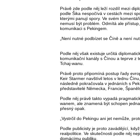
Právě zde podle něj leží rozdíl mezi dip
podle Šika nespočívá v cestách mezi spoj
kterými panují spory. Ve svém komentář
nemusí být problém. Odmítá ale přístup,
komunikaci s Pekingem.
„Není nutné podbízet se Číně a není nu
Podle něj však existuje určitá diplomati
komunikační kanály s Čínou a teprve z t
Tchaj-wanu.
Právě proto připomíná postup řady evro
Keir Starmer navštívil letos v lednu Čín
následně pokračovala v jednáních s Pek
představitelé Německa, Francie, Španěls
Podle něj právě takto vypadá pragmatick
wanem, ale znamená být schopen jednat s
přesný opak.
„Vystrčil do Pekingu ani jet nemůže, pr
Podle publicisty je proto zavádějící, k
realpolitice. Ve skutečnosti podle něj ne
domácímu publiku.