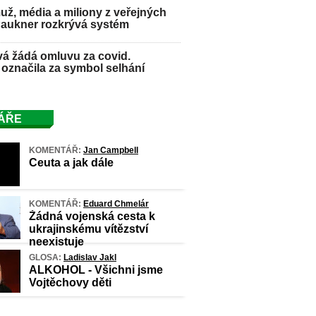
ž, média a miliony z veřejných
Paukner rozkrývá systém
á žádá omluvu za covid.
označila za symbol selhání
ÁŘE
KOMENTÁŘ:
Jan Campbell
Ceuta a jak dále
KOMENTÁŘ:
Eduard Chmelár
Žádná vojenská cesta k
ukrajinskému vítězství
neexistuje
GLOSA:
Ladislav Jakl
ALKOHOL - Všichni jsme
Vojtěchovy děti