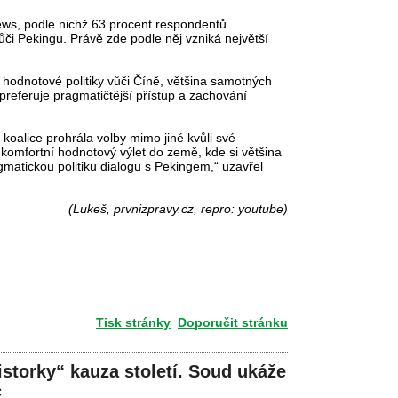
ews, podle nichž 63 procent respondentů
či Pekingu. Právě zde podle něj vzniká největší
 hodnotové politiky vůči Číně, většina samotných
referuje pragmatičtější přístup a zachování
koalice prohrála volby mimo jiné kvůli své
 komfortní hodnotový výlet do země, kde si většina
matickou politiku dialogu s Pekingem,“ uzavřel
(Lukeš, prvnizpravy.cz, repro: youtube)
Tisk stránky
Doporučit stránku
storky“ kauza století. Soud ukáže
c