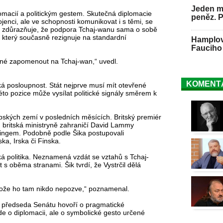
Jeden mu
lomacií a politickým gestem. Skutečná diplomacie
peněz. 
enci, ale ve schopnosti komunikovat i s těmi, se
i zdůrazňuje, že podpora Tchaj-wanu sama o sobě
 který současně rezignuje na standardní
Hamplov
Fauciho 
tné zapomenout na Tchaj-wan,“ uvedl.
KOMENT
cká posloupnost. Stát nejprve musí mít otevřené
éto pozice může vysílat politické signály směrem k
pských zemí v posledních měsících. Britský premiér
u, britská ministryně zahraničí David Lammy
ingem. Podobně podle Šika postupovali
ka, Irska či Finska.
á politika. Neznamená vzdát se vztahů s Tchaj-
 oběma stranami. Šik tvrdí, že Vystrčil dělá
otože ho tam nikdo nepozve,“ poznamenal.
dyž předseda Senátu hovoří o pragmatické
jde o diplomacii, ale o symbolické gesto určené