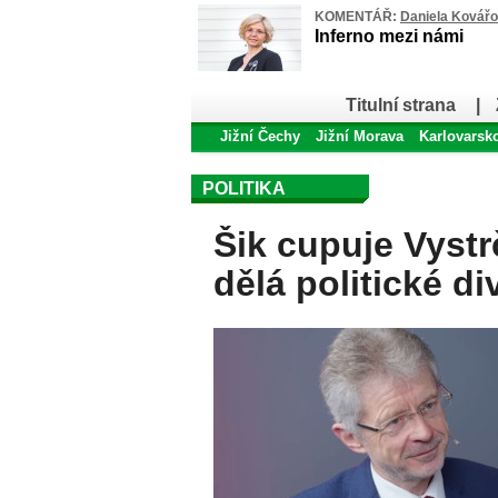
KOMENTÁŘ:
Daniela Kovář
Inferno mezi námi
Titulní strana
|
Jižní Čechy
Jižní Morava
Karlovarsk
POLITIKA
Šik cupuje Vystr
dělá politické di