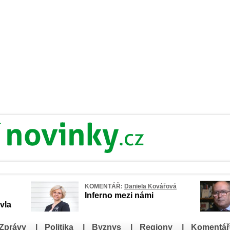
KOMENTÁŘ:
Daniela Kovářová
Inferno mezi námi
vla
Zprávy
|
Politika
|
Byznys
|
Regiony
|
Komentář