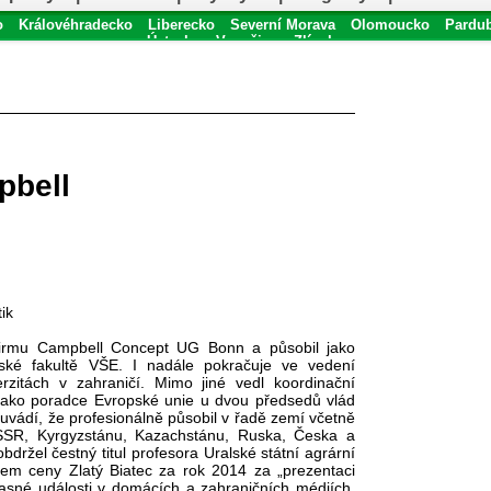
o
Královéhradecko
Liberecko
Severní Morava
Olomoucko
Pardu
Ústecko
Vysočina
Zlínsko
pbell
ik
 firmu Campbell Concept UG Bonn a působil jako
ské fakultě VŠE. I nadále pokračuje ve vedení
rzitách v zahraničí. Mimo jiné vedl koordinační
jako poradce Evropské unie u dvou předsedů vlád
 uvádí, že profesionálně působil v řadě zemí včetně
, SSSR, Kyrgyzstánu, Kazachstánu, Ruska, Česka a
ržel čestný titul profesora Uralské státní agrární
elem ceny Zlatý Biatec za rok 2014 za „prezentaci
asné události v domácích a zahraničních médiích,