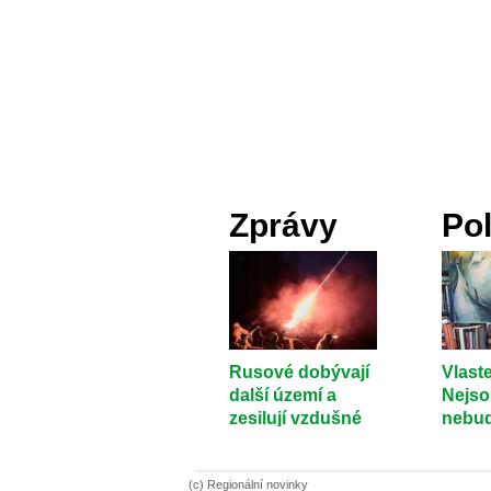
Zprávy
Pol
Rusové dobývají
Vlaste
další území a
Nejso
zesilují vzdušné
nebud
útoky
(c) Regionální novinky