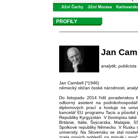
Jižní Čechy
Jižní Morava
Karlovarsk
PROFILY
Profil autora
Jan Cam
analytik, publicista
Jan Cambell (*1946)
německý občan české národnosti, analyt
Do listopadu 2014 řídil poradenskou
odborný asistent na podnikohospodář
diplomových prací a hostuje na unive
kancelář EU programu Tacis a působil 
Republiky Kyrgyzstán. V životopisu také
Británie, Itálie, Švýcarska, Malajsie
Spolkové republiky Německo. V Rusku obd
university. Na Slovensku se stal nosit
zcela nových pohledů na minulé i souč