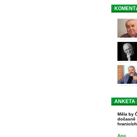
KOMENT
ANKETA
Měla by Č
dočasně 
hranicíc
Ano