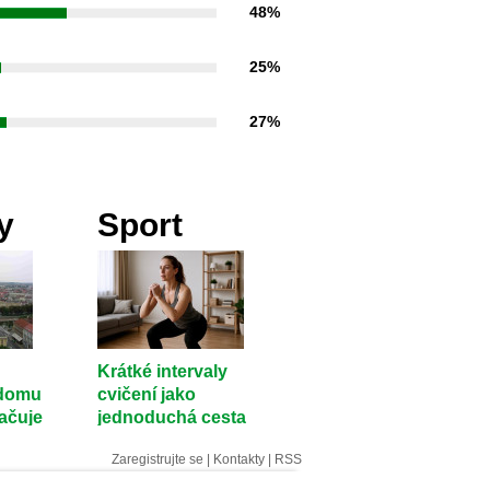
48%
25%
27%
y
Sport
Krátké intervaly
 domu
cvičení jako
ačuje
jednoduchá cesta
ke kondici
Zaregistrujte se
|
Kontakty
|
RSS