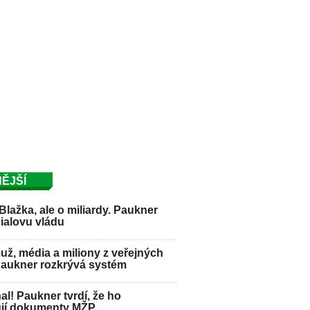
ĚJŠÍ
Blažka, ale o miliardy. Paukner
Fialovu vládu
ž, média a miliony z veřejných
Paukner rozkrývá systém
hal! Paukner tvrdí, že ho
jí dokumenty MŽP