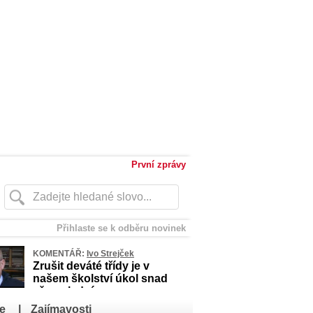
První zprávy
Přihlaste se k odběru novinek
KOMENTÁŘ:
Ivo Strejček
Zrušit deváté třídy je v
našem školství úkol snad
až poslední
e
|
Zajímavosti