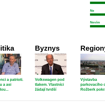
Ne
Nevím
itika
Byznys
Region
nci a patrioti.
Volkswagen pod
Výstavba
u a asi
tlakem. Vlastníci
parkovacího
ou...
žádají tvrdší
Rožberk pokr
reformy