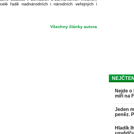
celé řadě nadnárodních i národních veřejných i
Všechny články autora
NEJČTEN
Nejde o 
míří na 
Jeden mu
peněz. 
Hladík l
usvědču