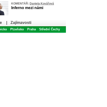
KOMENTÁŘ:
Daniela Kovářová
Inferno mezi námi
e
|
Zajímavosti
bicko
Plzeňsko
Praha
Střední Čechy