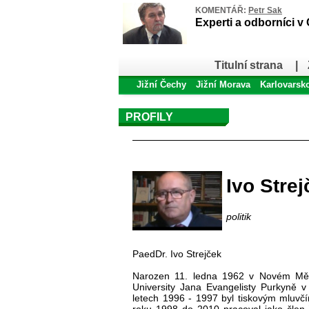
KOMENTÁŘ:
Petr Sak
Experti a odborníci v
Titulní strana
|
Jižní Čechy
Jižní Morava
Karlovarsk
PROFILY
Profil autora
Ivo Strej
politik
PaedDr. Ivo Strejček
Narozen 11. ledna 1962 v Novém Měs
University Jana Evangelisty Purkyně v
letech 1996 - 1997 byl tiskovým mluvč