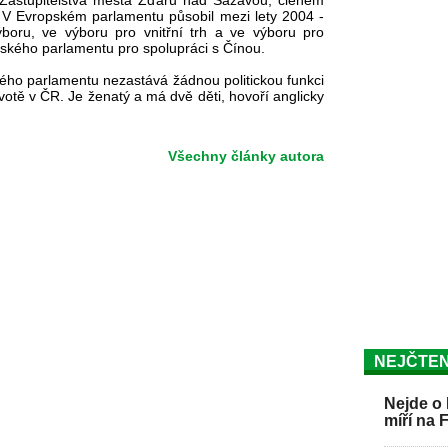
 Zastupitelstva města Žďáru nad Sázavou, členem
. V Evropském parlamentu působil mezi lety 2004 -
ru, ve výboru pro vnitřní trh a ve výboru pro
ského parlamentu pro spolupráci s Čínou.
ho parlamentu nezastává žádnou politickou funkci
otě v ČR. Je ženatý a má dvě děti, hovoří anglicky
Všechny články autora
NEJČTEN
Nejde o 
míří na 