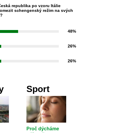
eská republika po vzoru Itálie
omezit schengenský režim na svých
h?
48%
26%
26%
y
Sport
Proč dýcháme