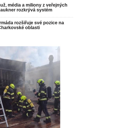
ž, média a miliony z veřejných
Paukner rozkrývá systém
máda rozšiřuje své pozice na
Charkovské oblasti