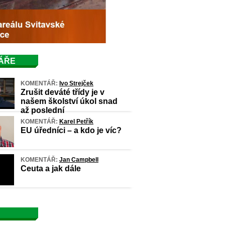
ÁŘE
KOMENTÁŘ:
Ivo Strejček
Zrušit deváté třídy je v
našem školství úkol snad
až poslední
KOMENTÁŘ:
Karel Petřík
EU úředníci – a kdo je víc?
KOMENTÁŘ:
Jan Campbell
Ceuta a jak dále