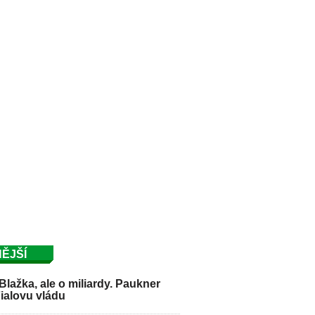
ĚJŠÍ
Blažka, ale o miliardy. Paukner
Fialovu vládu