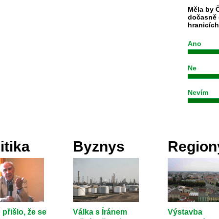
Měla by Č
dočasně 
hranicíc
Ano
Ne
Nevím
itika
Byznys
Region
 přišlo, že se
Válka s Íránem
Výstavba