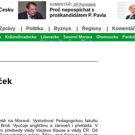
KOMENTÁŘ:
Jiří Paroubek
 Česku
Proč nepospíchat s
protikandidátem P. Pavla
Zprávy
|
Politika
|
Byznys
|
Regiony
|
Komentář
o
Královéhradecko
Liberecko
Severní Morava
Olomoucko
Pardu
Ústecko
Vysočina
Zlínsko
ček
tě na Moravě. Vystudoval Pedagogickou fakultu
 Brně. Vyučuje angličtinu a zároveň i překládá. V
ím předsedy vlády Václava Klause a vlády ČR. Od