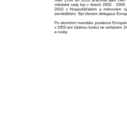
roku 1998 do 2010 pracoval jako člen
městské rady byl v letech 2002 - 2005
2010 v Hospodářském a měnovém výbo
zemědělství. Byl členem delegace Evrop
Po skončení mandátu poslance Evropské
v ODS ani žádnou funkci ve veřejném živ
a rusky.