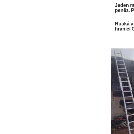
Jeden mu
peněz. 
Ruská ar
hranici 