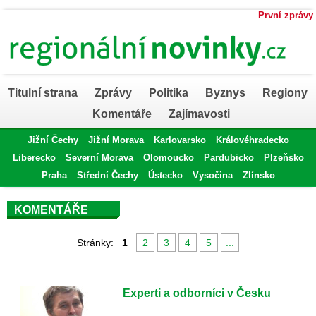
První zprávy
Titulní strana
Zprávy
Politika
Byznys
Regiony
Komentáře
Zajímavosti
Jižní Čechy
Jižní Morava
Karlovarsko
Královéhradecko
Liberecko
Severní Morava
Olomoucko
Pardubicko
Plzeňsko
Praha
Střední Čechy
Ústecko
Vysočina
Zlínsko
KOMENTÁŘE
Stránky:
1
2
3
4
5
...
Experti a odborníci v Česku