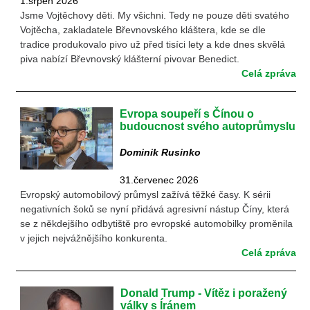
1.srpen 2026
Jsme Vojtěchovy děti. My všichni. Tedy ne pouze děti svatého
Vojtěcha, zakladatele Břevnovského kláštera, kde se dle
tradice produkovalo pivo už před tisíci lety a kde dnes skvělá
piva nabízí Břevnovský klášterní pivovar Benedict.
Celá zpráva
Evropa soupeří s Čínou o
budoucnost svého autoprůmyslu
Dominik Rusinko
31.červenec 2026
Evropský automobilový průmysl zažívá těžké časy. K sérii
negativních šoků se nyní přidává agresivní nástup Číny, která
se z někdejšího odbytiště pro evropské automobilky proměnila
v jejich nejvážnějšího konkurenta.
Celá zpráva
Donald Trump - Vítěz i poražený
války s Íránem