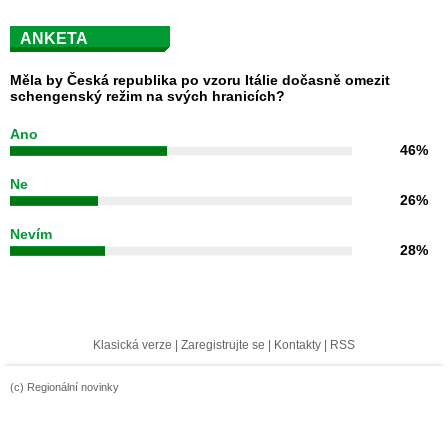
ANKETA
Měla by Česká republika po vzoru Itálie dočasně omezit
schengenský režim na svých hranicích?
Ano
46%
Ne
26%
Nevím
28%
Klasická verze
|
Zaregistrujte se
|
Kontakty
|
RSS
(c) Regionální novinky