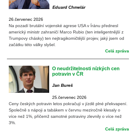
Eduard Chmelár
26.červenec 2026
Na pozadí brutální vojenské agrese USA v Íránu přednesl
americký ministr zahraničí Marco Rubio (ten inteligentnější z
Trumpovy chásky) ten nejtragikomičtější projev, jaký jsem od
začátku této války slyšel.
Celá zpráva
O neudržitelnosti nízkých cen
potravin v ČR
Jan Bureš
25.červenec 2026
Ceny českých potravin letos pokračují v jízdě plné překvapení.
Společně s nápoji a tabákem v červnu meziročně klesaly o
více než 1%, přičemž samotné potraviny zlevnily o více než
3%.
Celá zpráva