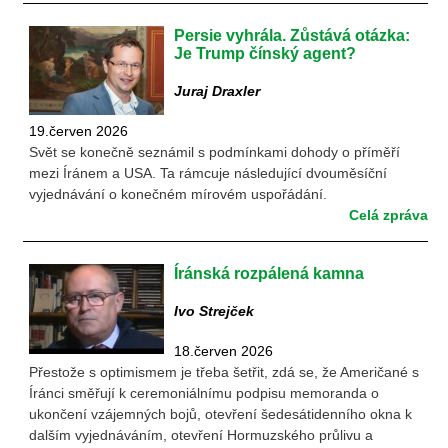
Persie vyhrála. Zůstává otázka:
Je Trump čínský agent?
Juraj Draxler
19.červen 2026
Svět se konečně seznámil s podmínkami dohody o příměří
mezi Íránem a USA. Ta rámcuje následující dvouměsíční
vyjednávání o konečném mírovém uspořádání.
Celá zpráva
Íránská rozpálená kamna
Ivo Strejček
18.červen 2026
Přestože s optimismem je třeba šetřit, zdá se, že Američané s
Íránci směřují k ceremoniálnímu podpisu memoranda o
ukončení vzájemných bojů, otevření šedesátidenního okna k
dalším vyjednáváním, otevření Hormuzského průlivu a