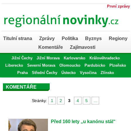
První zprávy
Titulní strana
Zprávy
Politika
Byznys
Regiony
Komentáře
Zajímavosti
Jižní Čechy
Jižní Morava
Karlovarsko
Královéhradecko
Liberecko
Severní Morava
Olomoucko
Pardubicko
Plzeňsko
Praha
Střední Čechy
Ústecko
Vysočina
Zlínsko
KOMENTÁŘE
Stránky:
1
2
3
4
5
...
Před 160 lety „u kanónu stál“