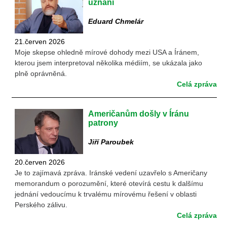
uznání
Eduard Chmelár
21.červen 2026
Moje skepse ohledně mírové dohody mezi USA a Íránem,
kterou jsem interpretoval několika médiím, se ukázala jako
plně oprávněná.
Celá zpráva
Američanům došly v Íránu
patrony
Jiří Paroubek
20.červen 2026
Je to zajímavá zpráva. Iránské vedení uzavřelo s Američany
memorandum o porozumění, které otevírá cestu k dalšímu
jednání vedoucímu k trvalému mírovému řešení v oblasti
Perského zálivu.
Celá zpráva