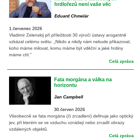
hrdlořezů není vaše věc
Eduard Chmelár
1.červenec 2026
Vladimir Zelenskij při příležitosti 30.výročí ústavy arogantně
vzkázal celému světu: „Nikdo a nikdy nám nebude přikazovat,
koho máme milovat, komu máme být vděční a jaké hrdiny
máme ctít."
Celá zpráva
Fata morgána a válka na
horizontu
Jan Campbell
30.červen 2026
Všeobecně se fata morgána (či zrcadlení) definuje jako optický
jev, při kterém se ve vzduchu vznášejí nebo zrcadlí obrazy
vzdálených objektů.
Celá zpráva