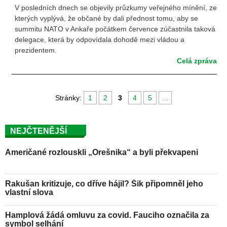
V posledních dnech se objevily průzkumy veřejného mínění, ze
kterých vyplývá, že občané by dali přednost tomu, aby se
summitu NATO v Ankaře počátkem července zúčastnila taková
delegace, která by odpovídala dohodě mezi vládou a
prezidentem.
Celá zpráva
Stránky:
1
2
3
4
5
...
NEJČTENĚJŠÍ
Američané rozlouskli „Orešnika“ a byli překvapeni
Rakušan kritizuje, co dříve hájil? Šik připomněl jeho
vlastní slova
Hamplová žádá omluvu za covid. Fauciho označila za
symbol selhání