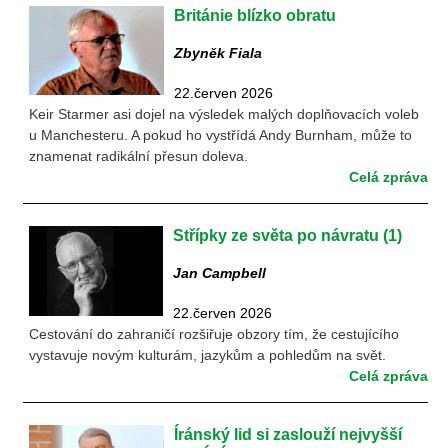
Británie blízko obratu
Zbyněk Fiala
22.červen 2026
Keir Starmer asi dojel na výsledek malých doplňovacích voleb
u Manchesteru. A pokud ho vystřídá Andy Burnham, může to
znamenat radikální přesun doleva.
Celá zpráva
Střípky ze světa po návratu (1)
Jan Campbell
22.červen 2026
Cestování do zahraničí rozšiřuje obzory tím, že cestujícího
vystavuje novým kulturám, jazykům a pohledům na svět.
Celá zpráva
Íránský lid si zaslouží nejvyšší