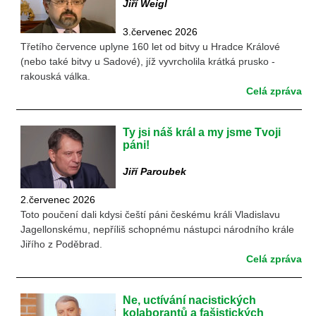
Jiří Weigl
3.červenec 2026
Třetího července uplyne 160 let od bitvy u Hradce Králové
(nebo také bitvy u Sadové), jíž vyvrcholila krátká prusko -
rakouská válka.
Celá zpráva
Ty jsi náš král a my jsme Tvoji
páni!
Jiří Paroubek
2.červenec 2026
Toto poučení dali kdysi čeští páni českému králi Vladislavu
Jagellonskému, nepříliš schopnému nástupci národního krále
Jiřího z Poděbrad.
Celá zpráva
Ne, uctívání nacistických
kolaborantů a fašistických