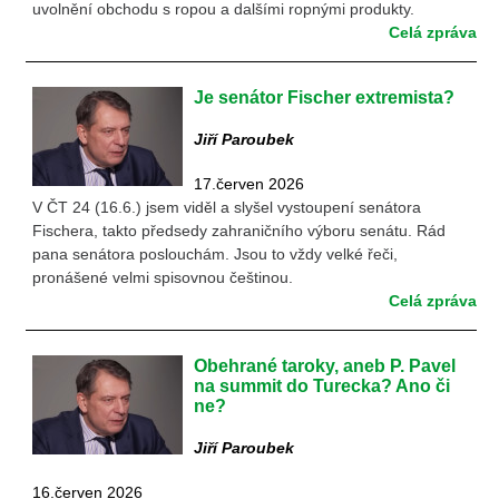
uvolnění obchodu s ropou a dalšími ropnými produkty.
Celá zpráva
Je senátor Fischer extremista?
Jiří Paroubek
17.červen 2026
V ČT 24 (16.6.) jsem viděl a slyšel vystoupení senátora
Fischera, takto předsedy zahraničního výboru senátu. Rád
pana senátora poslouchám. Jsou to vždy velké řeči,
pronášené velmi spisovnou češtinou.
Celá zpráva
Obehrané taroky, aneb P. Pavel
na summit do Turecka? Ano či
ne?
Jiří Paroubek
16.červen 2026