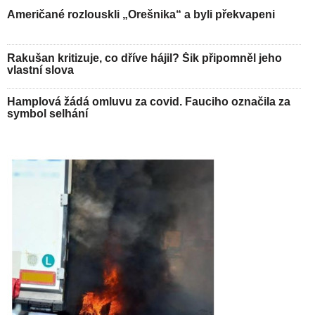
Američané rozlouskli „Orešnika“ a byli překvapeni
Rakušan kritizuje, co dříve hájil? Šik připomněl jeho
vlastní slova
Hamplová žádá omluvu za covid. Fauciho označila za
symbol selhání