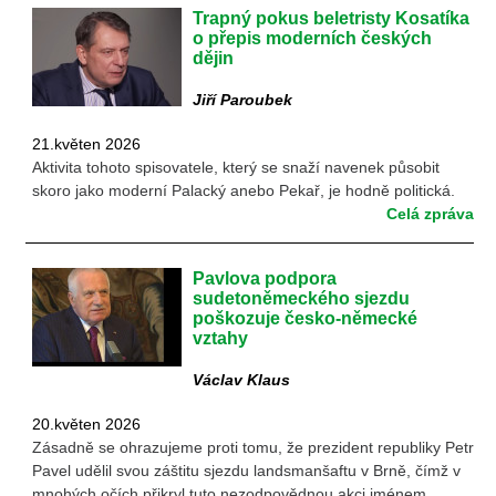
Trapný pokus beletristy Kosatíka
o přepis moderních českých
dějin
Jiří Paroubek
21.květen 2026
Aktivita tohoto spisovatele, který se snaží navenek působit
skoro jako moderní Palacký anebo Pekař, je hodně politická.
Celá zpráva
Pavlova podpora
sudetoněmeckého sjezdu
poškozuje česko-německé
vztahy
Václav Klaus
20.květen 2026
Zásadně se ohrazujeme proti tomu, že prezident republiky Petr
Pavel udělil svou záštitu sjezdu landsmanšaftu v Brně, čímž v
mnohých očích přikryl tuto nezodpovědnou akci jménem