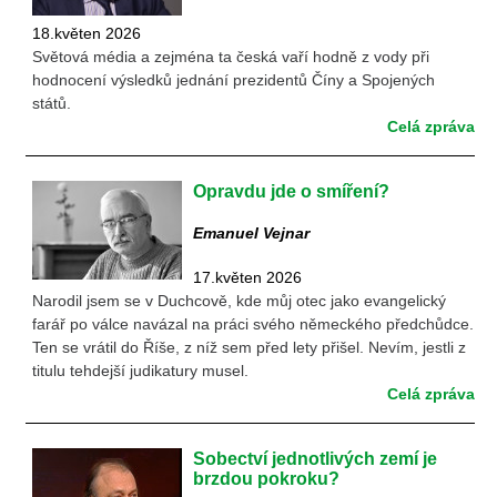
18.květen 2026
Světová média a zejména ta česká vaří hodně z vody při
hodnocení výsledků jednání prezidentů Číny a Spojených
států.
Celá zpráva
Opravdu jde o smíření?
Emanuel Vejnar
17.květen 2026
Narodil jsem se v Duchcově, kde můj otec jako evangelický
farář po válce navázal na práci svého německého předchůdce.
Ten se vrátil do Říše, z níž sem před lety přišel. Nevím, jestli z
titulu tehdejší judikatury musel.
Celá zpráva
Sobectví jednotlivých zemí je
brzdou pokroku?