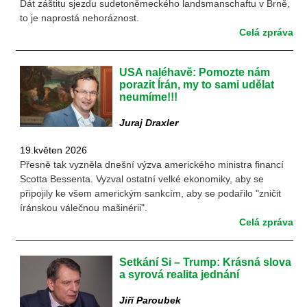
Dát záštitu sjezdu sudetoněmeckého landsmanschaftu v Brně,
to je naprostá nehoráznost.
Celá zpráva
USA naléhavě: Pomozte nám
porazit Írán, my to sami udělat
neumíme!!!
Juraj Draxler
19.květen 2026
Přesně tak vyzněla dnešní výzva amerického ministra financí
Scotta Bessenta. Vyzval ostatní velké ekonomiky, aby se
připojily ke všem americkým sankcím, aby se podařilo "zničit
íránskou válečnou mašinérii".
Celá zpráva
Setkání Si – Trump: Krásná slova
a syrová realita jednání
Jiří Paroubek