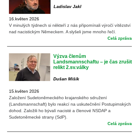
Ladislav Jakl
16.květen 2026
V minulých týdnech si někteří z nás připomínali výročí vítězství
nad nacistickým Německem. A slyšeli jsme mnoho řečí.
Celá zpráva
Výzva členům
Landsmannschaftu – je čas zrušit
relikt 2.sv.války
Dušan Mišík
15.květen 2026
Založení Sudetoněmeckého krajanského sdružení
(Landsmannschaft) bylo reakcí na uskutečnění Postupimských
dohod. Založili ho bývalí nacisté a členové NSDAP a
Sudetoněmecké strany (SdP).
Celá zpráva