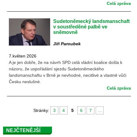
Celá zpráva
Sudetoněmecký landsmanschaft
v soustředěné palbě ve
sněmovně
Jiří Paroubek
7.květen 2026
A je jen dobře, že na návrh SPD celá vládní koalice došla k
názoru, že uspořádání sjezdu Sudetoněmeckého
landsmanschaftu v Brně je nevhodné, necitlivé a vlastně vůči
Česku neslušné.
Celá zpráva
Stránky:
3
4
5
6
7
...
NEJČTENĚJŠÍ