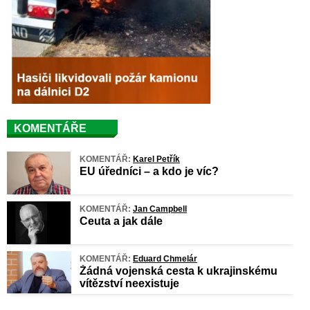
KOMENTÁŘE
KOMENTÁŘ:
Karel Petřík
EU úředníci – a kdo je víc?
KOMENTÁŘ:
Jan Campbell
Ceuta a jak dále
KOMENTÁŘ:
Eduard Chmelár
Žádná vojenská cesta k ukrajinskému
vítězství neexistuje