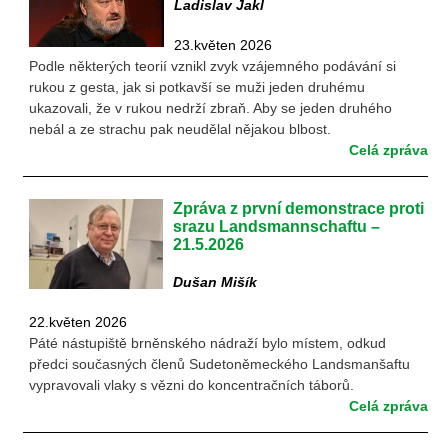
Ladislav Jakl
23.květen 2026
Podle některých teorií vznikl zvyk vzájemného podávání si
rukou z gesta, jak si potkavší se muži jeden druhému
ukazovali, že v rukou nedrží zbraň. Aby se jeden druhého
nebál a ze strachu pak neudělal nějakou blbost.
Celá zpráva
Zpráva z první demonstrace proti
srazu Landsmannschaftu –
21.5.2026
Dušan Mišík
22.květen 2026
Páté nástupiště brněnského nádraží bylo místem, odkud
předci současných členů Sudetoněmeckého Landsmanšaftu
vypravovali vlaky s vězni do koncentračních táborů.
Celá zpráva