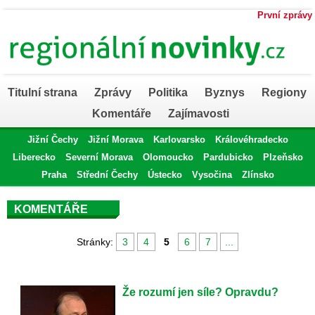
První zprávy
Titulní strana
Zprávy
Politika
Byznys
Regiony
Komentáře
Zajímavosti
Jižní Čechy
Jižní Morava
Karlovarsko
Královéhradecko
Liberecko
Severní Morava
Olomoucko
Pardubicko
Plzeňsko
Praha
Střední Čechy
Ústecko
Vysočina
Zlínsko
KOMENTÁŘE
Stránky:
3
4
5
6
7
...
Že rozumí jen síle? Opravdu?