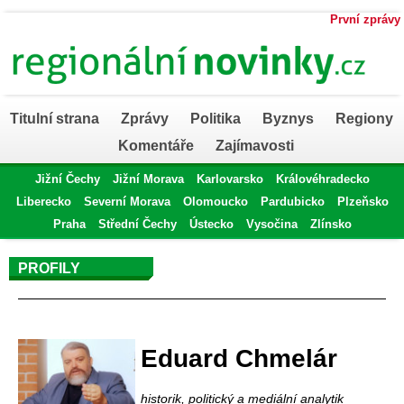
První zprávy
Titulní strana
Zprávy
Politika
Byznys
Regiony
Komentáře
Zajímavosti
Jižní Čechy
Jižní Morava
Karlovarsko
Královéhradecko
Liberecko
Severní Morava
Olomoucko
Pardubicko
Plzeňsko
Praha
Střední Čechy
Ústecko
Vysočina
Zlínsko
PROFILY
Profil autora
Eduard Chmelár
historik, politický a mediální analytik