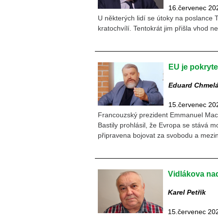
16.červenec 20
U některých lidí se útoky na poslance 
kratochvílí. Tentokrát jim přišla vhod n
EU je pokrytec
Eduard Chmel
15.červenec 20
Francouzský prezident Emmanuel Macron
Bastily prohlásil, že Evropa se stává mo
připravena bojovat za svobodu a meziná
Vidlákova na
Karel Petřík
15.červenec 20