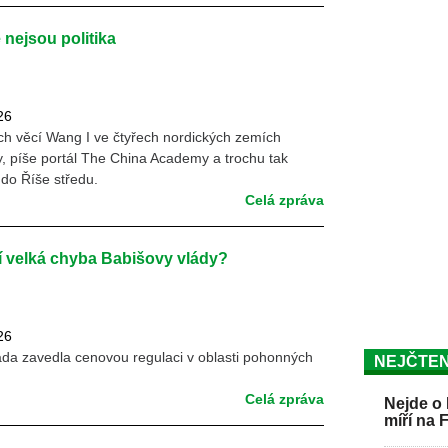
nejsou politika
26
ch věcí Wang I ve čtyřech nordických zemích
, píše portál The China Academy a trochu tak
 do Říše středu.
Celá zpráva
ní velká chyba Babišovy vlády?
26
áda zavedla cenovou regulaci v oblasti pohonných
NEJČTEN
Celá zpráva
Nejde o 
míří na 