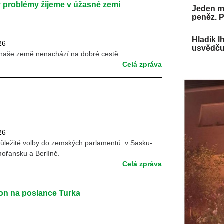
 problémy žijeme v úžasné zemi
Jeden mu
peněz. 
Hladík l
26
usvědču
 naše země nenachází na dobré cestě.
Celá zpráva
26
důležité volby do zemských parlamentů: v Sasku-
ořansku a Berlíně.
Celá zpráva
hon na poslance Turka