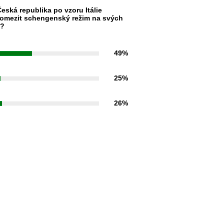
eská republika po vzoru Itálie
omezit schengenský režim na svých
h?
49%
25%
26%