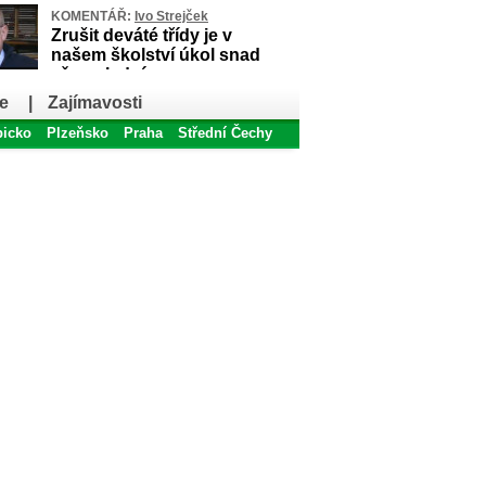
KOMENTÁŘ:
Ivo Strejček
Zrušit deváté třídy je v
našem školství úkol snad
až poslední
e
|
Zajímavosti
bicko
Plzeňsko
Praha
Střední Čechy