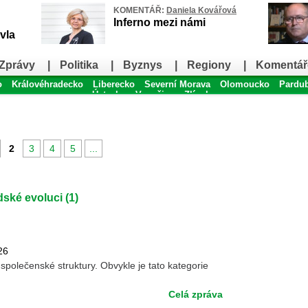
KOMENTÁŘ:
Daniela Kovářová
Inferno mezi námi
vla
Zprávy
|
Politika
|
Byznys
|
Regiony
|
Komentář
o
Královéhradecko
Liberecko
Severní Morava
Olomoucko
Pardu
Ústecko
Vysočina
Zlínsko
2
3
4
5
...
idské evoluci (1)
26
společenské struktury. Obvykle je tato kategorie
Celá zpráva