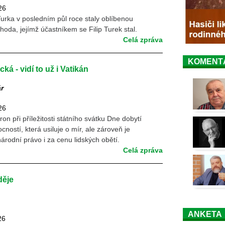
26
Turka v posledním půl roce staly oblíbenou
ehoda, jejímž účastníkem se Filip Turek stal.
Celá zpráva
KOMENT
ká - vidí to už i Vatikán
ár
26
 při příležitosti státního svátku Dne dobytí
cností, která usiluje o mír, ale zároveň je
rodní právo i za cenu lidských obětí.
Celá zpráva
děje
ANKETA
26