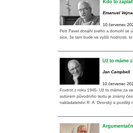
Kdo to zaplat
Emanuel Vejna
10.červenec 20
Petr Pavel dosáhl svého a domohl se ú
sice, že tam bude ve vyšší hodnosti, to
Už to máme z
Jan Campbell
10.červenec 20
Foxtrot z roku 1945- Už to máme za se
autorem původního textu je známý česk
nakladatelství R. A. Dvorský a později
Argumentační