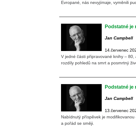
Evropané, nás nevyjímaje, vyměnili pu
Podstatné je
Jan Campbell
14.červenec 20
V jedné části připravované knihy – 80, a
rozdíly pohledů na smrt a posmrtný život
Podstatné je 
Jan Campbell
13.červenec 20
Nabídnutý příspěvek je modifikovanou 
a pořád se směji.