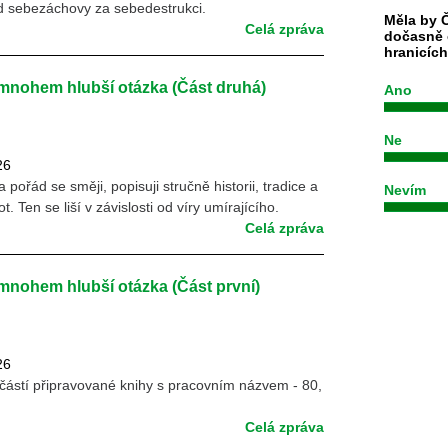
d sebezáchovy za sebedestrukci.
Měla by Č
Celá zpráva
dočasně 
hranicíc
 mnohem hlubší otázka (Část druhá)
Ano
Ne
26
 pořád se směji, popisuji stručně historii, tradice a
Nevím
. Ten se liší v závislosti od víry umírajícího.
Celá zpráva
mnohem hlubší otázka (Část první)
26
částí připravované knihy s pracovním názvem - 80,
Celá zpráva