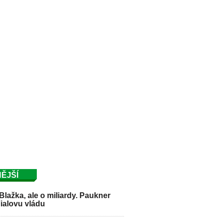
ĚJŠÍ
Blažka, ale o miliardy. Paukner
Fialovu vládu