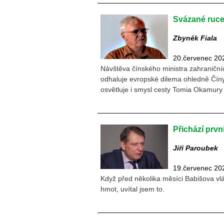
Svázané ruce 
Zbyněk Fiala
20.červenec 20
Návštěva čínského ministra zahraniční
odhaluje evropské dilema ohledně Číny
osvětluje i smysl cesty Tomia Okamury
Přichází prv
Jiří Paroubek
19.červenec 20
Když před několika měsíci Babišova vl
hmot, uvítal jsem to.