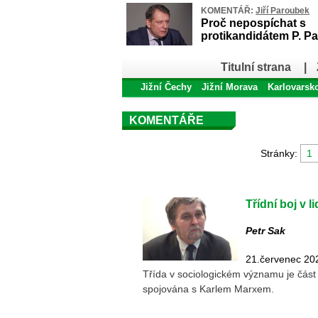
KOMENTÁŘ:
Jiří Paroubek
Proč nepospíchat s
protikandidátem P. Pa
Titulní strana
|
Jižní Čechy
Jižní Morava
Karlovarsk
KOMENTÁŘE
Stránky:
1
Třídní boj v l
Petr Sak
21.červenec 20
Třída v sociologickém významu je část 
spojována s Karlem Marxem.