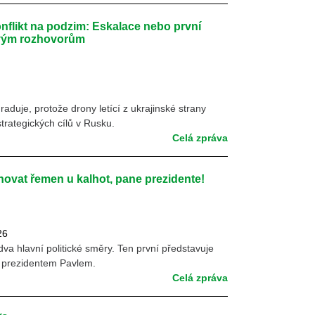
nflikt na podzim: Eskalace nebo první
ovým rozhovorům
raduje, protože drony letící z ukrajinské strany
trategických cílů v Rusku.
Celá zpráva
hovat řemen u kalhot, pane prezidente!
26
va hlavní politické směry. Ten první představuje
 prezidentem Pavlem.
Celá zpráva