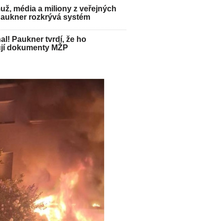
ž, média a miliony z veřejných
Paukner rozkrývá systém
hal! Paukner tvrdí, že ho
jí dokumenty MŽP