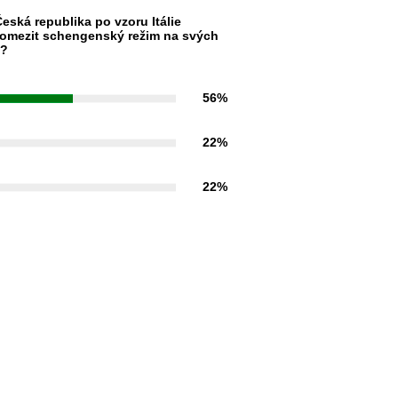
eská republika po vzoru Itálie
omezit schengenský režim na svých
h?
56%
22%
22%