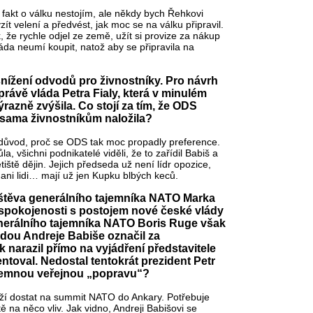
 fakt o válku nestojím, ale někdy bych Řehkovi
ít velení a předvést, jak moc se na válku připravil.
ak, že rychle odjel ze země, užít si provize za nákup
áda neumí koupit, natož aby se připravila na
ížení odvodů pro živnostníky. Pro návrh
právě vláda Petra Fialy, která v minulém
zně zvýšila. Co stojí za tím, že ODS
o sama živnostníkům naložila?
důvod, proč se ODS tak moc propadly preference.
a, všichni podnikatelé viděli, že to zařídil Babiš a
iště dějin. Jejich předseda už není lídr opozice,
 ani lidi… mají už jen Kupku blbých keců.
ávštěva generálního tajemníka NATO Marka
spokojenosti s postojem nové české vlády
nerálního tajemníka NATO Boris Ruge však
ládou Andreje Babiše označil za
k narazil přímo na vyjádření představitele
ntoval. Nedostal tentokrát prezident Petr
jemnou veřejnou „popravu“?
ží dostat na summit NATO do Ankary. Potřebuje
ě na něco vliv. Jak vidno, Andreji Babišovi se