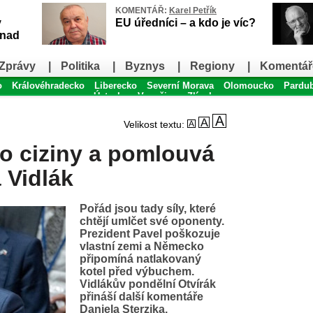
KOMENTÁŘ:
Karel Petřík
v
EU úředníci – a kdo je víc?
snad
Zprávy
|
Politika
|
Byznys
|
Regiony
|
Komentář
o
Královéhradecko
Liberecko
Severní Morava
Olomoucko
Pardu
Ústecko
Vysočina
Zlínsko
Velikost textu:
do ciziny a pomlouvá
á Vidlák
Pořád jsou tady síly, které
chtějí umlčet své oponenty.
Prezident Pavel poškozuje
vlastní zemi a Německo
připomíná natlakovaný
kotel před výbuchem.
Vidlákův pondělní Otvírák
přináší další komentáře
Daniela Sterzika.