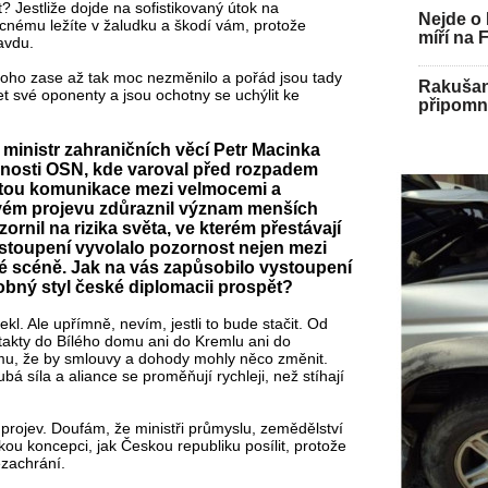
t? Jestliže dojde na sofistikovaný útok na
Nejde o 
cnému ležíte v žaludku a škodí vám, protože
míří na 
avdu.
toho zase až tak moc nezměnilo a pořád jsou tady
Rakušan 
čet své oponenty a jsou ochotny se uchýlit ke
připomně
ministr zahraničních věcí Petr Macinka
čnosti OSN, kde varoval před rozpadem
rátou komunikace mezi velmocemi a
svém projevu zdůraznil význam menších
ornil na rizika světa, ve kterém přestávají
ystoupení vyvolalo pozornost nejen mezi
cké scéně. Jak na vás zapůsobilo vystoupení
bný styl české diplomacii prospět?
ekl. Ale upřímně, nevím, jestli to bude stačit. Od
akty do Bílého domu ani do Kremlu ani do
mu, že by smlouvy a dohody mohly něco změnit.
á síla a aliance se proměňují rychleji, než stíhají
projev. Doufám, že ministři průmyslu, zemědělství
kou koncepci, jak Českou republiku posílit, protože
zachrání.