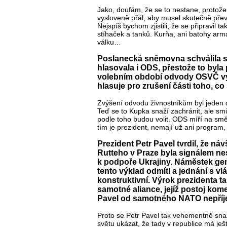
Jako, doufám, že se to nestane, protože
vysloveně přál, aby musel skutečně převz
Nejspíš bychom zjistili, že se připravil t
stíhaček a tanků. Kurňa, ani batohy arm
válku…
Poslanecká sněmovna schválila sn
hlasovala i ODS, přestože to byla 
volebním období odvody OSVČ výra
hlasuje pro zrušení části toho, c
Zvýšení odvodu živnostníkům byl jeden 
Teď se to Kupka snaží zachránit, ale smůl
podle toho budou volit. ODS míří na smět
tím je prezident, nemají už ani program,
Prezident Petr Pavel tvrdil, že n
Rutteho v Praze byla signálem ne
k podpoře Ukrajiny. Náměstek ge
tento výklad odmítl a jednání s v
konstruktivní. Výrok prezidenta ta
samotné aliance, jejíž postoj kome
Pavel od samotného NATO nepří
Proto se Petr Pavel tak vehementně sna
světu ukázat, že tady v republice má ješt