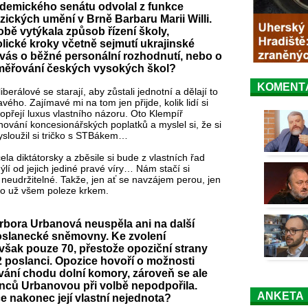
ademického senátu odvolal z funkce
ckých umění v Brně Barbaru Marii Willi.
bě vytýkala způsob řízení školy,
lické kroky včetně sejmutí ukrajinské
vás o běžné personální rozhodnutí, nebo o
směřování českých vysokých škol?
KOMENT
berálové se starají, aby zůstali jednotní a dělají to
ho. Zajímavé mi na tom jen přijde, kolik lidí si
dopřejí luxus vlastního názoru. Oto Klempíř
hování koncesionářských poplatků a myslel si, že si
Vysloužil si tričko s STBákem…
la diktátorsky a zběsile si bude z vlastních řad
lí od jejich jediné pravé víry… Nám stačí si
 neudržitelné. Takže, jen ať se navzájem perou, jen
e to už všem poleze krkem.
bora Urbanová neuspěla ani na další
oslanecké sněmovny. Ke zvolení
h však pouze 70, přestože opoziční strany
 poslanci. Opozice hovoří o možnosti
ování chodu dolní komory, zároveň se ale
anců Urbanovou při volbě nepodpořila.
ANKETA
 nakonec její vlastní nejednota?