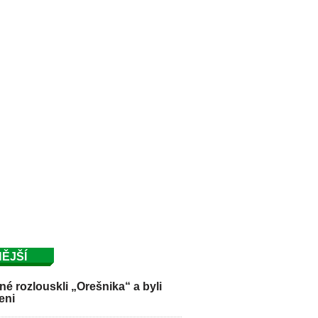
ĚJŠÍ
é rozlouskli „Orešnika“ a byli
eni