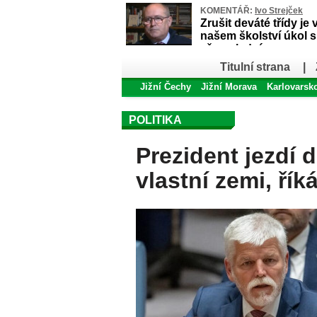
KOMENTÁŘ:
Ivo Strejček
Zrušit deváté třídy je 
našem školství úkol 
až poslední
Titulní strana
|
Jižní Čechy
Jižní Morava
Karlovarsk
POLITIKA
Prezident jezdí 
vlastní zemi, řík