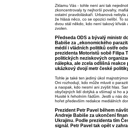
Zklamu Vás - tohle není ani tak nejedno
zkoncentrovaly ty nejhorší povahy, mafiáni
ostatní pravdoláskaři. Urbanová nebyla z
že hlásá něco, co se opozici nelíbí. To
dvou stál někdo, kdo není takový křivák 
zvolen.
Předseda ODS a bývalý ministr do
Babiše za „ekonomického parazita
médií i vládních politiků ostře 
prezidenta Motoristů sobě Filipa Tu
politických neziskových organizac
nálepka, ale zcela odlišná reakce p
ukázkový dvojí metr české politi
Tohle je také ten jediný úkol majnstrým
Oni rozhodují, kdo může mluvit o parazit
a naopak, kdo nesmí ani zvýšit hlas. S
obyčejných lidí dotýká a všímají si ho 
Husité k řeholním řádům. Jestli u nás do
hořet především redakce mediálních do
Prezident Petr Pavel během návšt
Andreje Babiše za ukončení finan
Ukrajinu. Podle prezidenta tím Č
signál. Petr Pavel tak opět v zahr