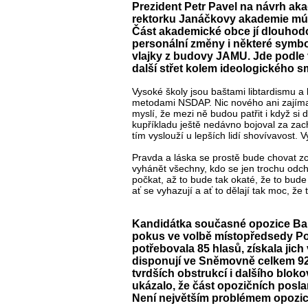
Prezident Petr Pavel na návrh ak
rektorku Janáčkovy akademie múzi
Část akademické obce jí dlouhodo
personální změny i některé symbo
vlajky z budovy JAMU. Jde podle 
další střet kolem ideologického 
Vysoké školy jsou baštami libtardismu a li
metodami NSDAP. Nic nového ani zajímavé
myslí, že mezi ně budou patřit i když si 
kupříkladu ještě nedávno bojoval za zac
tím vyslouží u lepších lidí shovívavost. 
Pravda a láska se prostě bude chovat zce
vyhánět všechny, kdo se jen trochu odchý
počkat, až to bude tak okaté, že to bude
ať se vyhazují a ať to dělají tak moc, ž
Kandidátka současné opozice Bar
pokus ve volbě místopředsedy P
potřebovala 85 hlasů, získala jic
disponují ve Sněmovně celkem 92
tvrdších obstrukcí i dalšího blok
ukázalo, že část opozičních posl
Není největším problémem opozice