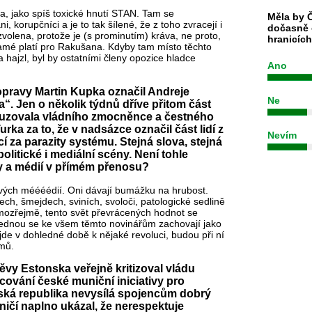
ta, jako spíš toxické hnutí STAN. Tam se
Měla by Č
, korupčníci a je to tak šílené, že z toho zvracejí i
dočasně 
volena, protože je (s prominutím) kráva, ne proto,
hranicíc
 samé platí pro Rakušana. Kdyby tam místo těchto
a hajzl, byl by ostatními členy opozice hladce
Ano
pravy Martin Kupka označil Andreje
Ne
“. Jen o několik týdnů dříve přitom část
odsuzovala vládního zmocněnce a čestného
rka za to, že v nadsázce označil část lidí z
Nevím
í za parazity systému. Stejná slova, stejná
olitické i mediální scény. Není tohle
ky a médií v přímém přenosu?
ových méééédií. Oni dávají bumážku na hrubost.
ech, šmejdech, sviních, svoloči, patologické sedlině
amozřejmě, tento svět převrácených hodnot se
a jednou se ke všem těmto novinářům zachovají jako
jde v dohledné době k nějaké revoluci, budou při ní
mů.
ěvy Estonska veřejně kritizoval vládu
cování české muniční iniciativy pro
eská republika nevysílá spojencům dobrý
aničí naplno ukázal, že nerespektuje