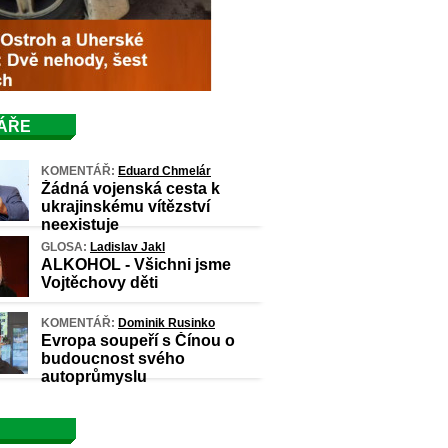
ÁŘE
KOMENTÁŘ:
Eduard Chmelár
Žádná vojenská cesta k
ukrajinskému vítězství
neexistuje
GLOSA:
Ladislav Jakl
ALKOHOL - Všichni jsme
Vojtěchovy děti
KOMENTÁŘ:
Dominik Rusinko
Evropa soupeří s Čínou o
budoucnost svého
autoprůmyslu