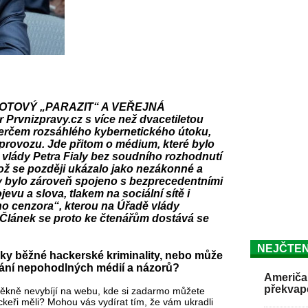
OTOVÝ „PARAZIT“ A VEŘEJNÁ
vnizpravy.cz s více než dvacetiletou
 terčem rozsáhlého kybernetického útoku,
z provozu. Jde přitom o médium, které bylo
 vlády Petra Fialy bez soudního rozhodnutí
ž se později ukázalo jako nezákonné a
dy bylo zároveň spojeno s bezprecedentními
u a slova, tlakem na sociální sítě i
ho cenzora“, kterou na Úřadě vlády
. Článek se proto ke čtenářům dostává se
NEJČTEN
aky běžné hackerské kriminality, nebo může
vání nepohodlných médií a názorů?
Američan
překvap
pěkně nevybíjí na webu, kde si zadarmo můžete
ackeři měli? Mohou vás vydírat tím, že vám ukradli