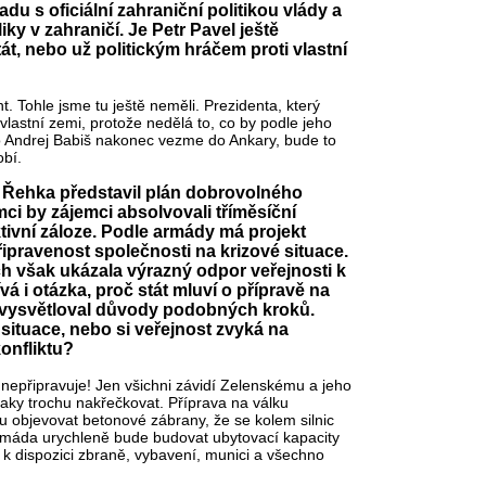
u s oficiální zahraniční politikou vlády a
ky v zahraničí. Je Petr Pavel ještě
át, nebo už politickým hráčem proti vlastní
t. Tohle jsme tu ještě neměli. Prezidenta, který
lastní zemi, protože nedělá to, co by podle jeho
o Andrej Babiš nakonec vezme do Ankary, bude to
obí.
 Řehka představil plán dobrovolného
ci by zájemci absolvovali tříměsíční
ktivní záloze. Podle armády má projekt
ipravenost společnosti na krizové situace.
ch však ukázala výrazný odpor veřejnosti k
vá i otázka, proč stát mluví o přípravě na
ě vysvětloval důvody podobných kroků.
 situace, nebo si veřejnost zvyká na
onfliktu?
 nepřipravuje! Jen všichni závidí Zelenskému a jeho
si taky trochu nakřečkovat. Příprava na válku
 objevovat betonové zábrany, že se kolem silnic
armáda urychleně bude budovat ubytovací kapacity
 k dispozici zbraně, vybavení, munici a všechno