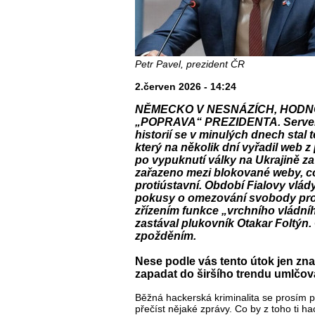
Petr Pavel, prezident ČR
2.červen 2026 - 14:24
NĚMECKO V NESNÁZÍCH, HODN
„POPRAVA“ PREZIDENTA. Server Pr
historií se v minulých dnech stal
který na několik dní vyřadil web 
po vypuknutí války na Ukrajině za
zařazeno mezi blokované weby, co
protiústavní. Období Fialovy vlá
pokusy o omezování svobody projev
zřízením funkce „vrchního vládní
zastával plukovník Otakar Foltýn
zpožděním.
Nese podle vás tento útok jen zn
zapadat do širšího trendu umlčo
Běžná hackerská kriminalita se prosím 
přečíst nějaké zprávy. Co by z toho ti h