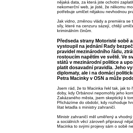
nějaká data, za která jste ochotni zaplati
nekomerční web, je jisté, že někomu mo
potřebuje umlčet nějakou nevhodnou pr
Jak vidno, změnou vlády a premiéra se 
síly, které na cenzuru sázejí, chtějí uml
kriminálním činům.
Předseda strany Motoristé sobě a 
vystoupil na jednání Rady bezpe
pravidel mezinárodního řádu, zt
rostoucím napětím ve světě. Ve 
států v mezinárodní politice a upoz
platit dosavadní pravidla. Jeho v
diplomaty, ale i na domácí politi
Petra Macinky v OSN a může podo
Jsem rád, že to Macinka řekl tak, jak to ř
doby, kdy Orbánovi nepomohly jeho kont
Zakázaného města, jsem skeptický k to
Přicházíme do období, kdy rozhoduje hrub
lítat letadla s ministry zahraničí.
Ministr zahraničí měl uměřený a vhodný 
a sociálních věcí zároveň připravují něja
Macinka to svými projevy sám o sobě ne