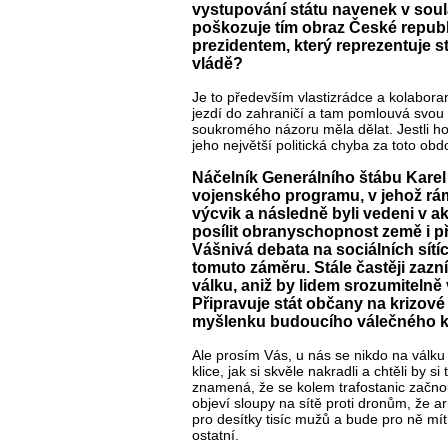
vystupování státu navenek v soulad
poškozuje tím obraz České republi
prezidentem, který reprezentuje st
vládě?
Je to především vlastizrádce a kolaboran
jezdí do zahraničí a tam pomlouvá svou v
soukromého názoru měla dělat. Jestli h
jeho největší politická chyba za toto obd
Náčelník Generálního štábu Karel
vojenského programu, v jehož rám
výcvik a následně byli vedeni v a
posílit obranyschopnost země i př
Vášnivá debata na sociálních sítí
tomuto záměru. Stále častěji zazní
válku, aniž by lidem srozumiteln
Připravuje stát občany na krizové
myšlenku budoucího válečného k
Ale prosím Vás, u nás se nikdo na válku
klice, jak si skvěle nakradli a chtěli by 
znamená, že se kolem trafostanic začnou
objeví sloupy na sítě proti dronům, že 
pro desítky tisíc mužů a bude pro ně mít
ostatní.