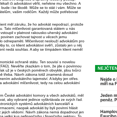
lékaři či advokátovi věřit, neřekne mu všechno. A
bude i ke škodě. Může se to stát i vám. Může se
přátelům, vašim rodičům. Každý může potřebovat
klient měl záruku, že ho advokát nepodrazí, protože
hu. Tato mlčenlivost garantovaná státem u nás
y vstoupil v platnost rakousko-uherský advokátní
st povinen zachovat tajnost u věcech jemu
idlo odnepaměti. Mlčenlivost neslouží advokátům pro
Aby to, co klient advokátovi svěří, zůstalo jen u něj
ient nedá souhlas. A aby se tímpádem klient neměl
nomické ochraně státu. Ten souvisí s novelou
(FAÚ). Nevěřte zkazkám o tom, že jde o povinnou
NEJČTEN
ak už je v českých poměrech obvyklé, jdou tvůrci
ě třeba. Návrh zákona totiž znamená dosud
omením advokátního tajemství. A kdyby jen otřes.
Nejde o 
a advokátní mlčenlivost, tedy na celou advokátní
míří na 
ným České advokátní komory a všech advokátů, měl
Jeden mu
at, aby vybrané jedince vyškrtávala ze svých řad.
peněz. 
ektronických systémů advokátních kanceláří a
rmacemi, naopak advokáti by byli povinni hlásit
Hamplov
 bez jejich vědomí. Návrh zákona nemá dopadnout jen
Fauciho 
a velký kus nefinančního i finančního sektoru. To