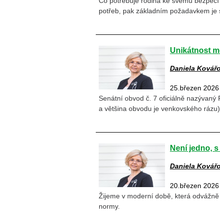
Co potřebuje rodina ke svému bezpeč
potřeb, pak základním požadavkem je st
Unikátnost 
Daniela Kovář
25.březen 2026
Senátní obvod č. 7 oficiálně nazývaný 
a většina obvodu je venkovského rázu)
Není jedno, s 
Daniela Kovář
20.březen 2026
Žijeme v moderní době, která odvážně 
normy.