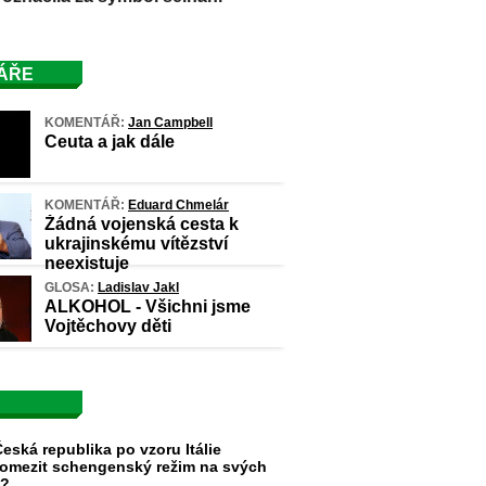
ÁŘE
KOMENTÁŘ:
Jan Campbell
Ceuta a jak dále
KOMENTÁŘ:
Eduard Chmelár
Žádná vojenská cesta k
ukrajinskému vítězství
neexistuje
GLOSA:
Ladislav Jakl
ALKOHOL - Všichni jsme
Vojtěchovy děti
eská republika po vzoru Itálie
omezit schengenský režim na svých
h?