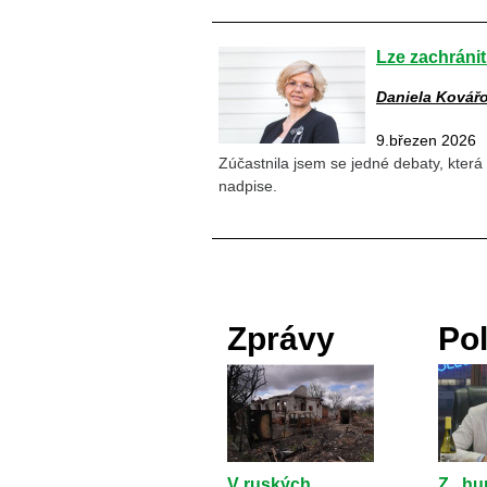
Lze zachráni
Daniela Kovář
9.březen 2026
Zúčastnila jsem se jedné debaty, která
nadpise.
Zprávy
Pol
V ruských
Z „h