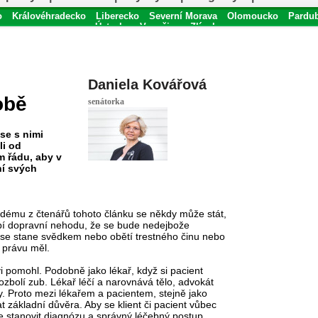
o
Královéhradecko
Liberecko
Severní Morava
Olomoucko
Pardu
Ústecko
Vysočina
Zlínsko
Daniela Kovářová
obě
senátorka
se s nimi
li od
m řádu, aby v
ní svých
dému z čtenářů tohoto článku se někdy může stát,
bí dopravní nehodu, že se bude nedejbože
 se stane svědkem nebo obětí trestného činu nebo
 právu měl.
vi pomohl. Podobně jako lékař, když si pacient
zbolí zub. Lékař léčí a narovnává tělo, advokát
. Proto mezi lékařem a pacientem, stejně jako
základní důvěra. Aby se klient či pacient vůbec
že stanovit diagnózu a správný léčebný postup.