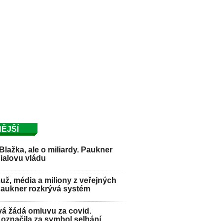
ĚJŠÍ
Blažka, ale o miliardy. Paukner
Fialovu vládu
ž, média a miliony z veřejných
Paukner rozkrývá systém
á žádá omluvu za covid.
označila za symbol selhání