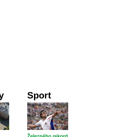
y
Sport
Železného rekord