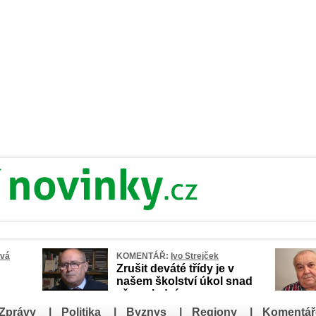
ová
KOMENTÁŘ:
Ivo Strejček
Zrušit deváté třídy je v
našem školství úkol snad
až poslední
Zprávy
|
Politika
|
Byznys
|
Regiony
|
Komentář