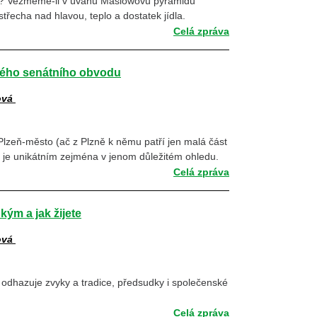
í? Vezmeme-li v úvahu Maslowovu pyramidu
řecha nad hlavou, teplo a dostatek jídla.
Celá zpráva
mého senátního obvodu
ová
Plzeň-město (ač z Plzně k němu patří jen malá část
 je unikátním zejména v jenom důležitém ohledu.
Celá zpráva
kým a jak žijete
ová
odhazuje zvyky a tradice, předsudky i společenské
Celá zpráva