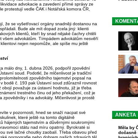
ě likvidace advokacie a zavedení přímé správy ze
ele protestují vedle ČAK i Notářská komora ČR,
KOMENT
jí, že se vyšetřovací orgány snadněji dostanou na
spřádali. Bude ale mít dopad zcela jiný: klienti
ových klientů, kteří by snad nějaké čachry chtěli
 věřit všem advokátům. Tímpádem advokátům nesvěří
 klientovi nejen nepomůže, ale spíše mu ještě
ství
ika málo dny, 1. dubna 2026, podpořil zpovědní
stavní soud. Podotkl, že mlčenlivost je tradiční
prolomitelnosti zpovědního tajemství popsal na
 v bodě č. 193 pak Ústavní soud zdůraznil rovnost
obojí považuje za ústavní hodnotu, již je třeba
oznámení trestného činu od jeho překažení, což je
 zpovědníky i na advokáty. Mlčenlivost je prostě
levíte v pozornosti, hned se snaží nacpat své
ANKETA
ulinek, které ještě na tomto digitálně
čků hájených tajemstvím a důvěrnými soukromými
pravomoci státu nad míru opatrný. Byrokraté si
Měla by Č
rou své lačné choutky zaobalí. Třeba obavou před
dočasně 
ské pornografie nebo dobrem našich zdravých těl
hranicíc