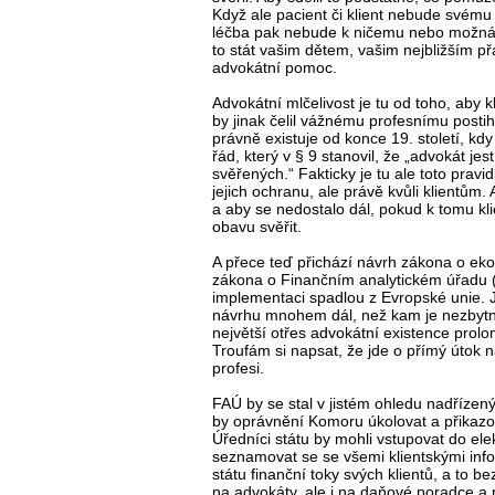
Když ale pacient či klient nebude svému 
léčba pak nebude k ničemu nebo možná 
to stát vašim dětem, vašim nejbližším 
advokátní pomoc.
Advokátní mlčelivost je tu od toho, aby 
by jinak čelil vážnému profesnímu posti
právně existuje od konce 19. století, kd
řád, který v § 9 stanovil, že „advokát je
svěřených.“ Fakticky je tu ale toto prav
jejich ochranu, ale právě kvůli klientům. 
a aby se nedostalo dál, pokud k tomu kl
obavu svěřit.
A přece teď přichází návrh zákona o eko
zákona o Finančním analytickém úřadu 
implementaci spadlou z Evropské unie. J
návrhu mnohem dál, než kam je nezbytn
největší otřes advokátní existence prol
Troufám si napsat, že jde o přímý útok n
profesi.
FAÚ by se stal v jistém ohledu nadříze
by oprávnění Komoru úkolovat a přikazov
Úředníci státu by mohli vstupovat do el
seznamovat se se všemi klientskými info
státu finanční toky svých klientů, a to
na advokáty, ale i na daňové poradce a n