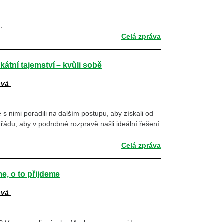
.
Celá zpráva
átní tajemství – kvůli sobě
ová
 s nimi poradili na dalším postupu, aby získali od
řádu, aby v podrobné rozpravě našli ideální řešení
Celá zpráva
e, o to přijdeme
ová