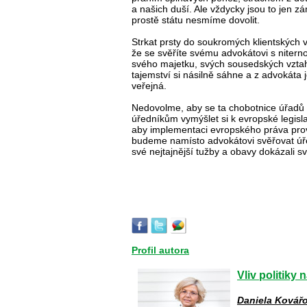
a našich duší. Ale vždycky jsou to jen zá
prostě státu nesmíme dovolit.
Strkat prsty do soukromých klientských v
že se svěříte svému advokátovi s niterno
svého majetku, svých sousedských vztahů
tajemství si násilně sáhne a z advokáta 
veřejná.
Nedovolme, aby se ta chobotnice úřadů a
úředníkům vymýšlet si k evropské legisl
aby implementaci evropského práva prová
budeme namísto advokátovi svěřovat úře
své nejtajnější tužby a obavy dokázali s
Profil autora
Vliv politiky
Daniela Kovář