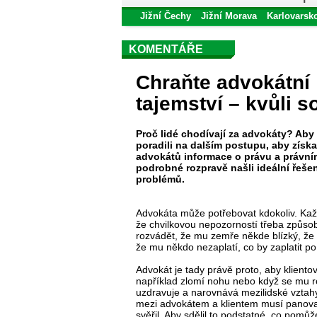
Jižní Čechy
Jižní Morava
Karlovarsk
KOMENTÁŘE
Chraňte advokátní
tajemství – kvůli s
Proč lidé chodívají za advokáty? Aby 
poradili na dalším postupu, aby získa
advokátů informace o právu a právní
podrobné rozpravě našli ideální řeše
problémů.
Advokáta může potřebovat kdokoliv. Kaž
že chvilkovou nepozorností třeba způso
rozvádět, že mu zemře někde blízký, že
že mu někdo nezaplatí, co by zaplatit po
Advokát je tady právě proto, aby kliento
například zlomí nohu nebo když se mu ro
uzdravuje a narovnává mezilidské vztahy
mezi advokátem a klientem musí panovat 
svěřil. Aby sdělil to podstatné, co pomů