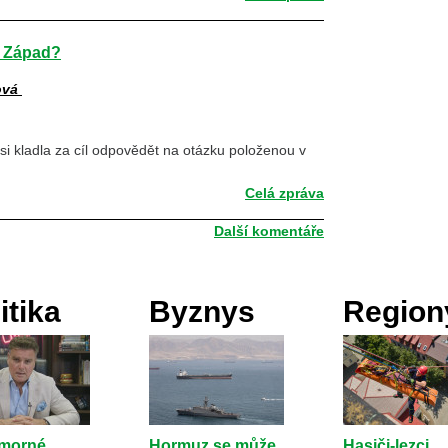
t Západ?
ová
 si kladla za cíl odpovědět na otázku položenou v
Celá zpráva
Další komentáře
itika
Byznys
Region
umorné
Hormuz se může
Hasiči-lezci