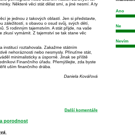
minky. Některé věci stát dělat smí, a jiné nesmí. A ty
Ano
ěcí je jednou z takových oblastí. Jen si představte,
u záležitostí, s obavou o osud svůj, svých dětí,
Ne
. S rodinným tajemstvím. A stát přijde, na vaše
je zkusí vymámit. Z tajemství se tak stane věc
Nevím
 institucí roztahovala. Zakažme státním
ativě nehoráznosti nebo nesmysly. Přinuťme stát,
děl minimalisticky a úsporně. Jinak se příště
dníkovi Finančního úřadu. Přemýšlejte, zda byste
věřit uším finančního drába.
Daniela Kovářová
Další komentáře
 na porodnost
ová