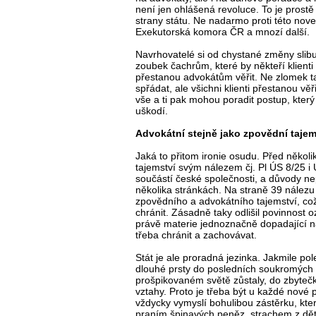
není jen ohlášená revoluce. To je prost
strany státu. Ne nadarmo proti této nov
Exekutorská komora ČR a mnozí další.
Navrhovatelé si od chystané změny slibu
zoubek čachrům, které by někteří klienti 
přestanou advokátům věřit. Ne zlomek tak
spřádat, ale všichni klienti přestanou
vše a ti pak mohou poradit postup, který
uškodí.
Advokátní stejně jako zpovědní tajem
Jaká to přitom ironie osudu. Před někol
tajemství svým nálezem čj. Pl ÚS 8/25 i Ú
součástí české společnosti, a důvody ne
několika stránkách. Na straně 39 nálezu
zpovědního a advokátního tajemství, což 
chránit. Zásadně taky odlišil povinnost 
právě materie jednoznačně dopadající na
třeba chránit a zachovávat.
Stát je ale proradná jezinka. Jakmile po
dlouhé prsty do posledních soukromých sk
prošpikovaném světě zůstaly, do zbyte
vztahy. Proto je třeba být u každé nové 
vždycky vymyslí bohulibou zástěrku, kte
praním špinavých peněz, strachem z dět