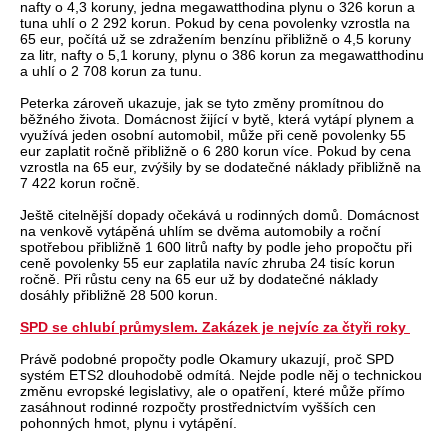
nafty o 4,3 koruny, jedna megawatthodina plynu o 326 korun a
tuna uhlí o 2 292 korun. Pokud by cena povolenky vzrostla na
65 eur, počítá už se zdražením benzínu přibližně o 4,5 koruny
za litr, nafty o 5,1 koruny, plynu o 386 korun za megawatthodinu
a uhlí o 2 708 korun za tunu.
Peterka zároveň ukazuje, jak se tyto změny promítnou do
běžného života. Domácnost žijící v bytě, která vytápí plynem a
využívá jeden osobní automobil, může při ceně povolenky 55
eur zaplatit ročně přibližně o 6 280 korun více. Pokud by cena
vzrostla na 65 eur, zvýšily by se dodatečné náklady přibližně na
7 422 korun ročně.
Ještě citelnější dopady očekává u rodinných domů. Domácnost
na venkově vytápěná uhlím se dvěma automobily a roční
spotřebou přibližně 1 600 litrů nafty by podle jeho propočtu při
ceně povolenky 55 eur zaplatila navíc zhruba 24 tisíc korun
ročně. Při růstu ceny na 65 eur už by dodatečné náklady
dosáhly přibližně 28 500 korun.
SPD se chlubí průmyslem. Zakázek je nejvíc za čtyři roky
Právě podobné propočty podle Okamury ukazují, proč SPD
systém ETS2 dlouhodobě odmítá. Nejde podle něj o technickou
změnu evropské legislativy, ale o opatření, které může přímo
zasáhnout rodinné rozpočty prostřednictvím vyšších cen
pohonných hmot, plynu i vytápění.