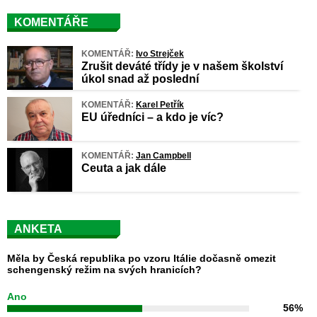
KOMENTÁŘE
KOMENTÁŘ:
Ivo Strejček
Zrušit deváté třídy je v našem školství
úkol snad až poslední
KOMENTÁŘ:
Karel Petřík
EU úředníci – a kdo je víc?
KOMENTÁŘ:
Jan Campbell
Ceuta a jak dále
ANKETA
Měla by Česká republika po vzoru Itálie dočasně omezit
schengenský režim na svých hranicích?
Ano
56%