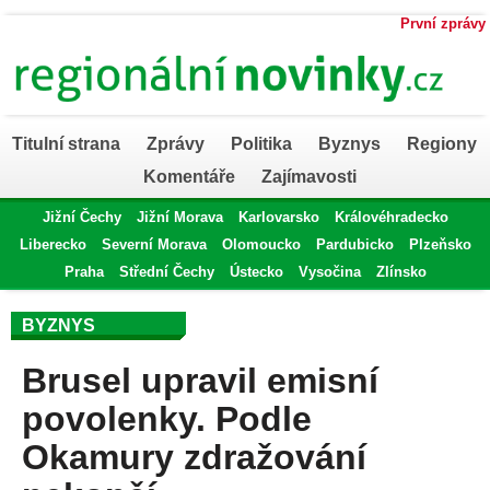
První zprávy
Titulní strana
Zprávy
Politika
Byznys
Regiony
Komentáře
Zajímavosti
Jižní Čechy
Jižní Morava
Karlovarsko
Královéhradecko
Liberecko
Severní Morava
Olomoucko
Pardubicko
Plzeňsko
Praha
Střední Čechy
Ústecko
Vysočina
Zlínsko
BYZNYS
Brusel upravil emisní
povolenky. Podle
Okamury zdražování