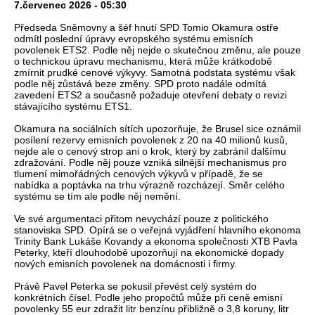
7.červenec 2026 - 05:30
Předseda Sněmovny a šéf hnutí SPD Tomio Okamura ostře
odmítl poslední úpravy evropského systému emisních
povolenek ETS2. Podle něj nejde o skutečnou změnu, ale pouze
o technickou úpravu mechanismu, která může krátkodobě
zmírnit prudké cenové výkyvy. Samotná podstata systému však
podle něj zůstává beze změny. SPD proto nadále odmítá
zavedení ETS2 a současně požaduje otevření debaty o revizi
stávajícího systému ETS1.
Okamura na sociálních sítích upozorňuje, že Brusel sice oznámil
posílení rezervy emisních povolenek z 20 na 40 milionů kusů,
nejde ale o cenový strop ani o krok, který by zabránil dalšímu
zdražování. Podle něj pouze vzniká silnější mechanismus pro
tlumení mimořádných cenových výkyvů v případě, že se
nabídka a poptávka na trhu výrazně rozcházejí. Směr celého
systému se tím ale podle něj nemění.
Ve své argumentaci přitom nevychází pouze z politického
stanoviska SPD. Opírá se o veřejná vyjádření hlavního ekonoma
Trinity Bank Lukáše Kovandy a ekonoma společnosti XTB Pavla
Peterky, kteří dlouhodobě upozorňují na ekonomické dopady
nových emisních povolenek na domácnosti i firmy.
Právě Pavel Peterka se pokusil převést celý systém do
konkrétních čísel. Podle jeho propočtů může při ceně emisní
povolenky 55 eur zdražit litr benzínu přibližně o 3,8 koruny, litr