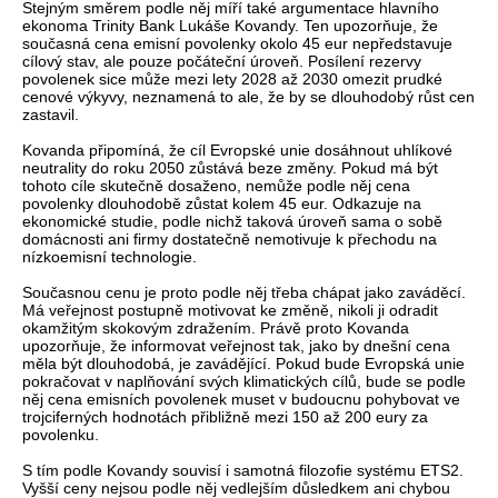
Stejným směrem podle něj míří také argumentace hlavního
ekonoma Trinity Bank Lukáše Kovandy. Ten upozorňuje, že
současná cena emisní povolenky okolo 45 eur nepředstavuje
cílový stav, ale pouze počáteční úroveň. Posílení rezervy
povolenek sice může mezi lety 2028 až 2030 omezit prudké
cenové výkyvy, neznamená to ale, že by se dlouhodobý růst cen
zastavil.
Kovanda připomíná, že cíl Evropské unie dosáhnout uhlíkové
neutrality do roku 2050 zůstává beze změny. Pokud má být
tohoto cíle skutečně dosaženo, nemůže podle něj cena
povolenky dlouhodobě zůstat kolem 45 eur. Odkazuje na
ekonomické studie, podle nichž taková úroveň sama o sobě
domácnosti ani firmy dostatečně nemotivuje k přechodu na
nízkoemisní technologie.
Současnou cenu je proto podle něj třeba chápat jako zaváděcí.
Má veřejnost postupně motivovat ke změně, nikoli ji odradit
okamžitým skokovým zdražením. Právě proto Kovanda
upozorňuje, že informovat veřejnost tak, jako by dnešní cena
měla být dlouhodobá, je zavádějící. Pokud bude Evropská unie
pokračovat v naplňování svých klimatických cílů, bude se podle
něj cena emisních povolenek muset v budoucnu pohybovat ve
trojciferných hodnotách přibližně mezi 150 až 200 eury za
povolenku.
S tím podle Kovandy souvisí i samotná filozofie systému ETS2.
Vyšší ceny nejsou podle něj vedlejším důsledkem ani chybou