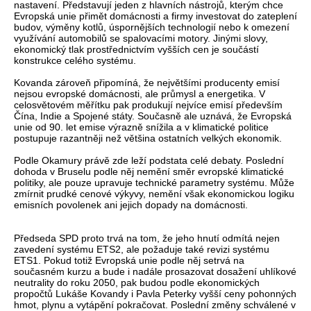
nastavení. Představují jeden z hlavních nástrojů, kterým chce
Evropská unie přimět domácnosti a firmy investovat do zateplení
budov, výměny kotlů, úspornějších technologií nebo k omezení
využívání automobilů se spalovacími motory. Jinými slovy,
ekonomický tlak prostřednictvím vyšších cen je součástí
konstrukce celého systému.
Kovanda zároveň připomíná, že největšími producenty emisí
nejsou evropské domácnosti, ale průmysl a energetika. V
celosvětovém měřítku pak produkují nejvíce emisí především
Čína, Indie a Spojené státy. Současně ale uznává, že Evropská
unie od 90. let emise výrazně snížila a v klimatické politice
postupuje razantněji než většina ostatních velkých ekonomik.
Podle Okamury právě zde leží podstata celé debaty. Poslední
dohoda v Bruselu podle něj nemění směr evropské klimatické
politiky, ale pouze upravuje technické parametry systému. Může
zmírnit prudké cenové výkyvy, nemění však ekonomickou logiku
emisních povolenek ani jejich dopady na domácnosti.
Předseda SPD proto trvá na tom, že jeho hnutí odmítá nejen
zavedení systému ETS2, ale požaduje také revizi systému
ETS1. Pokud totiž Evropská unie podle něj setrvá na
současném kurzu a bude i nadále prosazovat dosažení uhlíkové
neutrality do roku 2050, pak budou podle ekonomických
propočtů Lukáše Kovandy i Pavla Peterky vyšší ceny pohonných
hmot, plynu a vytápění pokračovat. Poslední změny schválené v