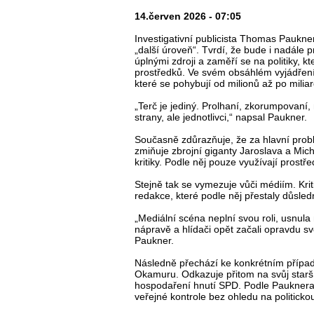
14.červen 2026 - 07:05
Investigativní publicista Thomas Paukn
„další úroveň“. Tvrdí, že bude i nadále 
úplnými zdroji a zaměří se na politiky, kt
prostředků. Ve svém obsáhlém vyjádření 
které se pohybují od milionů až po milia
„Terč je jediný. Prolhaní, zkorumpovaní, 
strany, ale jednotlivci,“ napsal Paukner.
Současně zdůrazňuje, že za hlavní pro
zmiňuje zbrojní giganty Jaroslava a Mich
kritiky. Podle něj pouze využívají prostředí,
Stejně tak se vymezuje vůči médiím. Kri
redakce, které podle něj přestaly důsledně
„Mediální scéna neplní svou roli, usnula 
nápravě a hlídači opět začali opravdu sv
Paukner.
Následně přechází ke konkrétním přípa
Okamuru. Odkazuje přitom na svůj starší 
hospodaření hnutí SPD. Podle Pauknera
veřejné kontrole bez ohledu na politickou