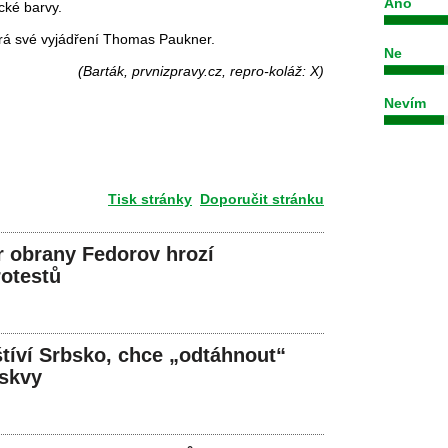
Ano
cké barvy.
írá své vyjádření Thomas Paukner.
Ne
(Barták, prvnizpravy.cz, repro-koláž: X)
Nevím
Tisk stránky
Doporučit stránku
r obrany Fedorov hrozí
rotestů
štíví Srbsko, chce „odtáhnout“
skvy