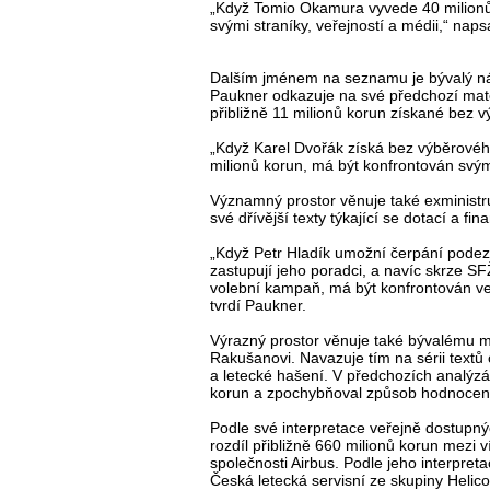
„Když Tomio Okamura vyvede 40 milionů 
svými straníky, veřejností a médii,“ napsa
Dalším jménem na seznamu je bývalý nám
Paukner odkazuje na své předchozí mater
přibližně 11 milionů korun získané bez v
„Když Karel Dvořák získá bez výběrovéh
milionů korun, má být konfrontován svými
Významný prostor věnuje také exministru
své dřívější texty týkající se dotací a fi
„Když Petr Hladík umožní čerpání podezř
zastupují jeho poradci, a navíc skrze SF
volební kampaň, má být konfrontován ve
tvrdí Paukner.
Výrazný prostor věnuje také bývalému mi
Rakušanovi. Navazuje tím na sérii textů 
a letecké hašení. V předchozích analýzác
korun a zpochybňoval způsob hodnocení 
Podle své interpretace veřejně dostup
rozdíl přibližně 660 milionů korun mez
společnosti Airbus. Podle jeho interpret
Česká letecká servisní ze skupiny Helicop