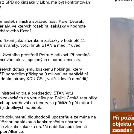
z SPD do činžáku v Libni, má být konfrontován
l.
ěstek ministra spravedlnosti Karel Dvořák.
iály, ve kterých rozebíral zakázky v hodnotě
ýběrového řízení.
o řízení jako zázrakem zakázky v hodnotě 11
 straníky, voliči hnutí STAN a médii,“ uvedl.
 životního prostředí Petru Hladíkovi. Připomíná
nancování aktivit spojených s poradci ministra.
elých dotací jemu blízkému holdingu, který
ŽP poradcům přiklepne 9 milionů na neoficiální
dením strany KDU-ČSL, voliči lidovců a médii,“
nistrovi vnitra a předsedovi STAN Vítu
o zakázkách na vrtulníky pro Policii České republiky
h upozorňoval na tendry za přibližně pět miliard
jednotlivých nabídek.
ných dokumentů dlouhodobě upozorňuje zejména na
i vítěznou nabídkou a konkurenčním návrhem
ace získala zakázku dražší nabídka společnosti
ter Alliance.