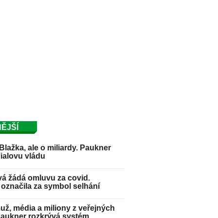
ĚJŠÍ
Blažka, ale o miliardy. Paukner
Fialovu vládu
á žádá omluvu za covid.
označila za symbol selhání
ž, média a miliony z veřejných
Paukner rozkrývá systém