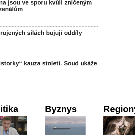
ina jsou ve sporu kvůli zničeným
zenálům
rojených silách bojují oddíly
storky“ kauza století. Soud ukáže
c
itika
Byznys
Region