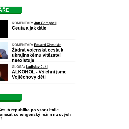
ÁŘE
KOMENTÁŘ:
Jan Campbell
Ceuta a jak dále
KOMENTÁŘ:
Eduard Chmelár
Žádná vojenská cesta k
ukrajinskému vítězství
neexistuje
GLOSA:
Ladislav Jakl
ALKOHOL - Všichni jsme
Vojtěchovy děti
eská republika po vzoru Itálie
omezit schengenský režim na svých
h?