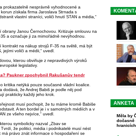
la prokazatelně nesprávně vyhodnocené a
KOMENT
d korun získala firma Jaroslava Strnada s
dstranit vlastní straníci, voliči hnutí STAN a média,“
í obrany Janou Černochovou. Kritizuje smlouvu na
F-35 a označuje ji za mimořádně nevýhodnou.
 kontrakt na nákup strojů F-35 na světě, má být
jejími voliči a médii,“ uvedl.
dovou, kterou obviňuje z nepravdivých výroků
evropské legislativy.
ka? Paukner zpochybnil Rakušanův tendr
 kritika netýká pouze současné vládní koalice.
a dodává, že Andrej Babiš je podle něj pod
jí prakticky každý jeho krok.
ANKETA
a veřejnost musí pochopit, že tu máme kromě Babiše
dstavit. A ten bordel je i v samotných médiích a v
TAN ze všeho nejvíce,“ uvedl.
Měla by Č
dočasně 
, kterou symbolicky nazval „Zbav se
hranicíc
vrdí, že politici, média i podnikatelé musí nést
t má právo znát informace o hospodaření se