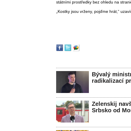
státními prostředky bez ohledu na strani
„Kostky jsou vrženy, pojďme hrát,“ uzav
Bývalý minist
radikalizací p
Zelenskij nav
Srbsko od Mo