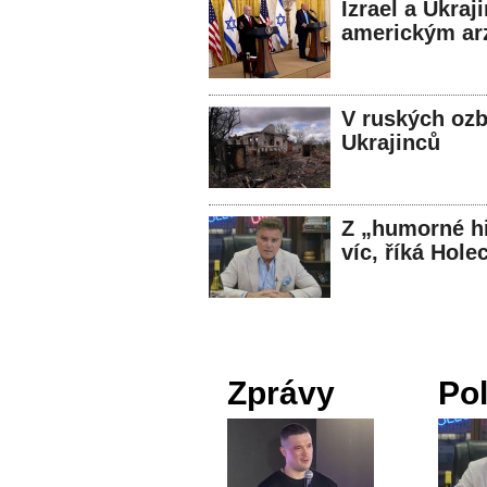
Izrael a Ukraj
americkým ar
V ruských ozb
Ukrajinců
Z „humorné hi
víc, říká Hole
Zprávy
Pol