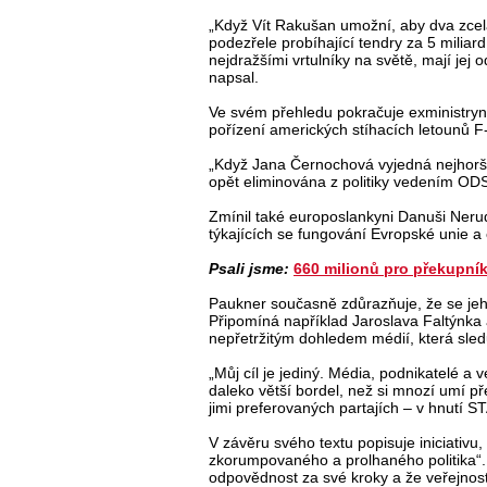
„Když Vít Rakušan umožní, aby dva zce
podezřele probíhající tendry za 5 miliar
nejdražšími vrtulníky na světě, mají jej o
napsal.
Ve svém přehledu pokračuje exministryn
pořízení amerických stíhacích letounů 
„Když Jana Černochová vyjedná nejhorší
opět eliminována z politiky vedením ODS, 
Zmínil také europoslankyni Danuši Neru
týkajících se fungování Evropské unie a 
Psali jsme:
660 milionů pro překupní
Paukner současně zdůrazňuje, že se jeho
Připomíná například Jaroslava Faltýnka 
nepřetržitým dohledem médií, která sledu
„Můj cíl je jediný. Média, podnikatelé 
daleko větší bordel, než si mnozí umí pře
jimi preferovaných partajích – v hnutí S
V závěru svého textu popisuje iniciativu
zkorumpovaného a prolhaného politika“. T
odpovědnost za své kroky a že veřejnos