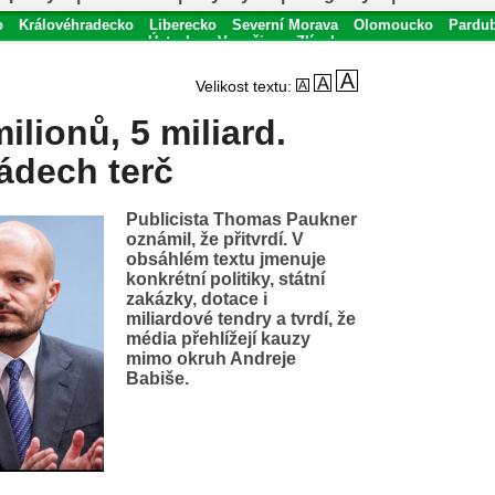
o
Královéhradecko
Liberecko
Severní Morava
Olomoucko
Pardu
Ústecko
Vysočina
Zlínsko
Velikost textu:
ilionů, 5 miliard.
zádech terč
Publicista Thomas Paukner
oznámil, že přitvrdí. V
obsáhlém textu jmenuje
konkrétní politiky, státní
zakázky, dotace i
miliardové tendry a tvrdí, že
média přehlížejí kauzy
mimo okruh Andreje
Babiše.