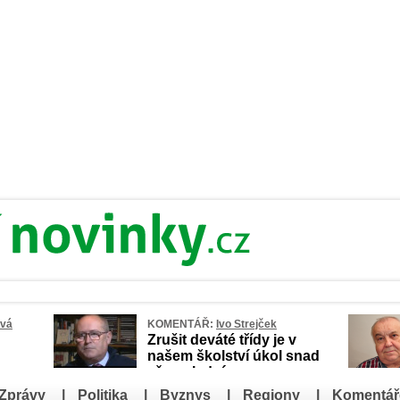
ová
KOMENTÁŘ:
Ivo Strejček
Zrušit deváté třídy je v
našem školství úkol snad
až poslední
Zprávy
|
Politika
|
Byznys
|
Regiony
|
Komentář