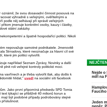
er oznámil, že svou dosavadní činnost posouvá na
pracovat výhradně s veřejnými, ověřitelnými a
eří podle něj selhávají při správě veřejných
přitom jmenuje konkrétní osoby, kauzy i částky,
rdové státní zakázky.
nekompetentní a špatně hospodařící politici. Nikoli
blém nepovažuje samotné podnikatele. Jmenovitě
ala Strnadovy, které neoznačuje za hlavní cíl své
 které jim politici vytvořili.
NEJČTEN
tizuje například Seznam Zprávy, Novinky a další
 plnit roli veřejné kontroly politické moci.
Nejde o 
na vavřínech a je třeba vytvořit tlak, aby došlo k
míří na 
ědomitě hlídat,“
uvedl
na sociální síti facebook
Hamplov
dům. Jako první připomíná předsedu SPD Tomia
Fauciho 
text týkající se přibližně 40 milionů korun a
 mají být podobné případy podrobovány stejné
 příslušnost.
Jeden mu
peněz. 