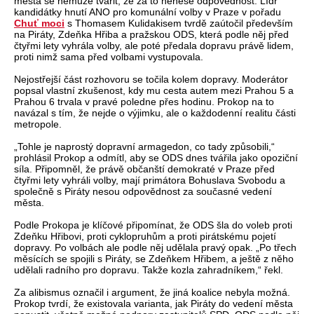
města se nemůže tvářit, že za to nenese odpovědnost. Lídr
kandidátky hnutí ANO pro komunální volby v Praze v pořadu
Chuť moci
s Thomasem Kulidakisem tvrdě zaútočil především
na Piráty, Zdeňka Hřiba a pražskou ODS, která podle něj před
čtyřmi lety vyhrála volby, ale poté předala dopravu právě lidem,
proti nimž sama před volbami vystupovala.
Nejostřejší část rozhovoru se točila kolem dopravy. Moderátor
popsal vlastní zkušenost, kdy mu cesta autem mezi Prahou 5 a
Prahou 6 trvala v pravé poledne přes hodinu. Prokop na to
navázal s tím, že nejde o výjimku, ale o každodenní realitu části
metropole.
„Tohle je naprostý dopravní armagedon, co tady způsobili,“
prohlásil Prokop a odmítl, aby se ODS dnes tvářila jako opoziční
síla. Připomněl, že právě občanští demokraté v Praze před
čtyřmi lety vyhráli volby, mají primátora Bohuslava Svobodu a
společně s Piráty nesou odpovědnost za současné vedení
města.
Podle Prokopa je klíčové připomínat, že ODS šla do voleb proti
Zdeňku Hřibovi, proti cyklopruhům a proti pirátskému pojetí
dopravy. Po volbách ale podle něj udělala pravý opak. „Po třech
měsících se spojili s Piráty, se Zdeňkem Hřibem, a ještě z něho
udělali radního pro dopravu. Takže kozla zahradníkem,“ řekl.
Za alibismus označil i argument, že jiná koalice nebyla možná.
Prokop tvrdí, že existovala varianta, jak Piráty do vedení města