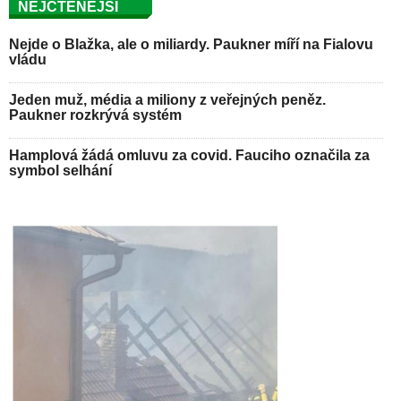
NEJČTENĚJŠÍ
Nejde o Blažka, ale o miliardy. Paukner míří na Fialovu
vládu
Jeden muž, média a miliony z veřejných peněz.
Paukner rozkrývá systém
Hamplová žádá omluvu za covid. Fauciho označila za
symbol selhání