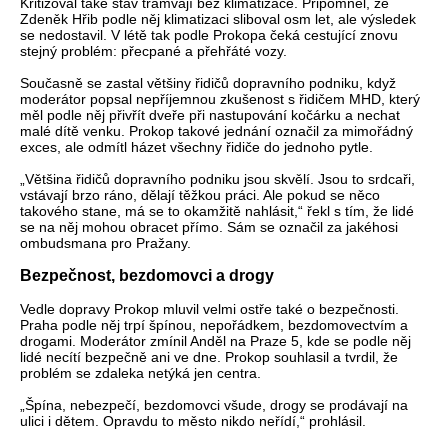
Kritizoval také stav tramvají bez klimatizace. Připomněl, že
Zdeněk Hřib podle něj klimatizaci sliboval osm let, ale výsledek
se nedostavil. V létě tak podle Prokopa čeká cestující znovu
stejný problém: přecpané a přehřáté vozy.
Současně se zastal většiny řidičů dopravního podniku, když
moderátor popsal nepříjemnou zkušenost s řidičem MHD, který
měl podle něj přivřít dveře při nastupování kočárku a nechat
malé dítě venku. Prokop takové jednání označil za mimořádný
exces, ale odmítl házet všechny řidiče do jednoho pytle.
„Většina řidičů dopravního podniku jsou skvělí. Jsou to srdcaři,
vstávají brzo ráno, dělají těžkou práci. Ale pokud se něco
takového stane, má se to okamžitě nahlásit,“ řekl s tím, že lidé
se na něj mohou obracet přímo. Sám se označil za jakéhosi
ombudsmana pro Pražany.
Bezpečnost, bezdomovci a drogy
Vedle dopravy Prokop mluvil velmi ostře také o bezpečnosti.
Praha podle něj trpí špínou, nepořádkem, bezdomovectvím a
drogami. Moderátor zmínil Anděl na Praze 5, kde se podle něj
lidé necítí bezpečně ani ve dne. Prokop souhlasil a tvrdil, že
problém se zdaleka netýká jen centra.
„Špína, nebezpečí, bezdomovci všude, drogy se prodávají na
ulici i dětem. Opravdu to město nikdo neřídí,“ prohlásil.