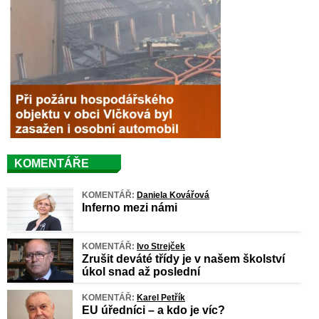
KOMENTÁŘE
KOMENTÁŘ:
Daniela Kovářová
Inferno mezi námi
KOMENTÁŘ:
Ivo Strejček
Zrušit deváté třídy je v našem školství
úkol snad až poslední
KOMENTÁŘ:
Karel Petřík
EU úředníci – a kdo je víc?