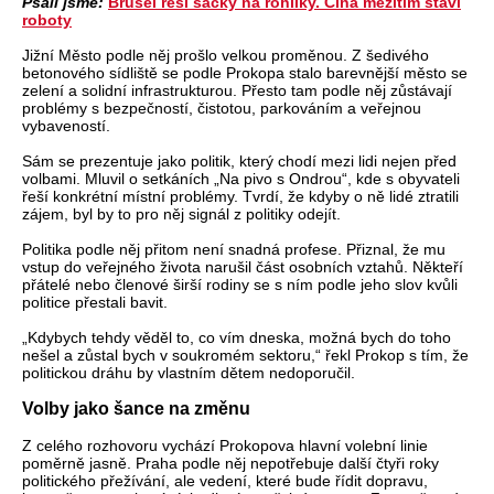
Psali jsme:
Brusel řeší sáčky na rohlíky. Čína mezitím staví
roboty
Jižní Město podle něj prošlo velkou proměnou. Z šedivého
betonového sídliště se podle Prokopa stalo barevnější město se
zelení a solidní infrastrukturou. Přesto tam podle něj zůstávají
problémy s bezpečností, čistotou, parkováním a veřejnou
vybaveností.
Sám se prezentuje jako politik, který chodí mezi lidi nejen před
volbami. Mluvil o setkáních „Na pivo s Ondrou“, kde s obyvateli
řeší konkrétní místní problémy. Tvrdí, že kdyby o ně lidé ztratili
zájem, byl by to pro něj signál z politiky odejít.
Politika podle něj přitom není snadná profese. Přiznal, že mu
vstup do veřejného života narušil část osobních vztahů. Někteří
přátelé nebo členové širší rodiny se s ním podle jeho slov kvůli
politice přestali bavit.
„Kdybych tehdy věděl to, co vím dneska, možná bych do toho
nešel a zůstal bych v soukromém sektoru,“ řekl Prokop s tím, že
politickou dráhu by vlastním dětem nedoporučil.
Volby jako šance na změnu
Z celého rozhovoru vychází Prokopova hlavní volební linie
poměrně jasně. Praha podle něj nepotřebuje další čtyři roky
politického přežívání, ale vedení, které bude řídit dopravu,