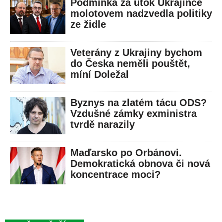
Podmínka za útok Ukrajince
molotovem nadzvedla politiky
ze židle
Veterány z Ukrajiny bychom
do Česka neměli pouštět,
míní Doležal
Byznys na zlatém tácu ODS?
Vzdušné zámky exministra
tvrdě narazily
Maďarsko po Orbánovi.
Demokratická obnova či nová
koncentrace moci?