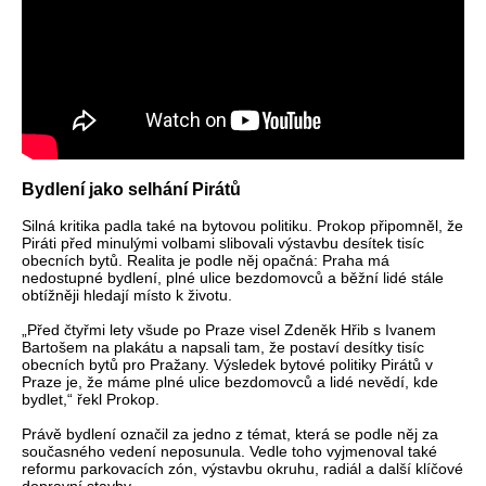
Bydlení jako selhání Pirátů
Silná kritika padla také na bytovou politiku. Prokop připomněl, že
Piráti před minulými volbami slibovali výstavbu desítek tisíc
obecních bytů. Realita je podle něj opačná: Praha má
nedostupné bydlení, plné ulice bezdomovců a běžní lidé stále
obtížněji hledají místo k životu.
„Před čtyřmi lety všude po Praze visel Zdeněk Hřib s Ivanem
Bartošem na plakátu a napsali tam, že postaví desítky tisíc
obecních bytů pro Pražany. Výsledek bytové politiky Pirátů v
Praze je, že máme plné ulice bezdomovců a lidé nevědí, kde
bydlet,“ řekl Prokop.
Právě bydlení označil za jedno z témat, která se podle něj za
současného vedení neposunula. Vedle toho vyjmenoval také
reformu parkovacích zón, výstavbu okruhu, radiál a další klíčové
dopravní stavby.