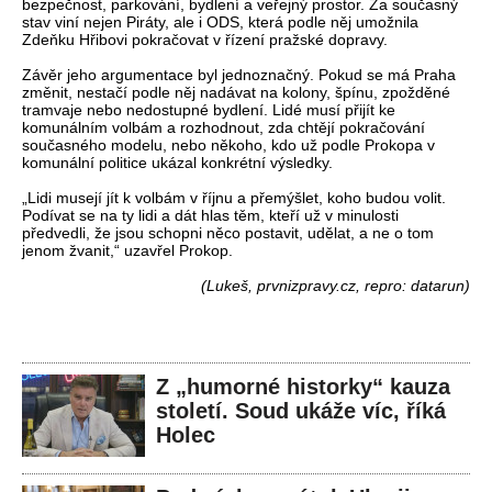
bezpečnost, parkování, bydlení a veřejný prostor. Za současný
stav viní nejen Piráty, ale i ODS, která podle něj umožnila
Zdeňku Hřibovi pokračovat v řízení pražské dopravy.
Závěr jeho argumentace byl jednoznačný. Pokud se má Praha
změnit, nestačí podle něj nadávat na kolony, špínu, zpožděné
tramvaje nebo nedostupné bydlení. Lidé musí přijít ke
komunálním volbám a rozhodnout, zda chtějí pokračování
současného modelu, nebo někoho, kdo už podle Prokopa v
komunální politice ukázal konkrétní výsledky.
„Lidi musejí jít k volbám v říjnu a přemýšlet, koho budou volit.
Podívat se na ty lidi a dát hlas těm, kteří už v minulosti
předvedli, že jsou schopni něco postavit, udělat, a ne o tom
jenom žvanit,“ uzavřel Prokop.
(Lukeš, prvnizpravy.cz, repro: datarun)
Z „humorné historky“ kauza
století. Soud ukáže víc, říká
Holec