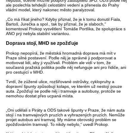
nepustit, včetně možné podpory zastupitelů SPD. ODS podle něj
ale poslechla tehdejší celostátní vedení a přenesla do Prahy
vládní model, který nakonec město paralyzoval.
„Co má říkat jiného? Kdyby přiznal, že je k tomu donutil Fiala,
Bartoš, Jurečka a spol., tak by přiznal, že je slaboch,“
komentoval Prokop vysvětlení Tomáše Portlíka, že spolupráce s
ANO prý nebyla stabilní variantou.
Doprava stojí, MHD se zpožďuje
Prokop nepopírá, že městská hromadná doprava má mít v
Praze silné postavení. Podle něj je správné ji podporovat a
motivovat lidi, aby ji využívali. Problém ale vidí v tom, že
současná pražská politika podle něj nefunguje ani pro řidiče, ani
pro cestující v MHD.
Tvrdí, že zúžené ulice, rozšiřované ostrůvky, cyklopruhy a
dopravní špunty způsobují kolaps, ve kterém už nestojí pouze
auta. Zpožďují se podle něj i tramvaje a autobusy, protože se
nemohou dostat přes ucpaná místa.
„Oni udělali s Piráty a ODS takové špunty v Praze, že nám auta
stojí i na tramvajových pruzích a vyhrazených pruzích. Nemůže
projet autobus ani tramvaj. My máme obrovský problém se
zpožďováním tramvají. To nikdy nebylo,“ uvedl Prokop.