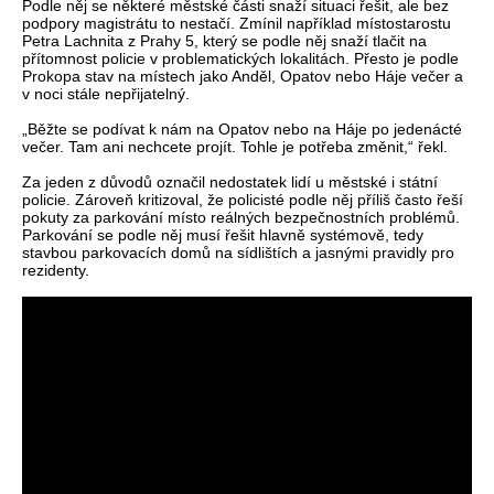
Podle něj se některé městské části snaží situaci řešit, ale bez
podpory magistrátu to nestačí. Zmínil například místostarostu
Petra Lachnita z Prahy 5, který se podle něj snaží tlačit na
přítomnost policie v problematických lokalitách. Přesto je podle
Prokopa stav na místech jako Anděl, Opatov nebo Háje večer a
v noci stále nepřijatelný.
„Běžte se podívat k nám na Opatov nebo na Háje po jedenácté
večer. Tam ani nechcete projít. Tohle je potřeba změnit,“ řekl.
Za jeden z důvodů označil nedostatek lidí u městské i státní
policie. Zároveň kritizoval, že policisté podle něj příliš často řeší
pokuty za parkování místo reálných bezpečnostních problémů.
Parkování se podle něj musí řešit hlavně systémově, tedy
stavbou parkovacích domů na sídlištích a jasnými pravidly pro
rezidenty.