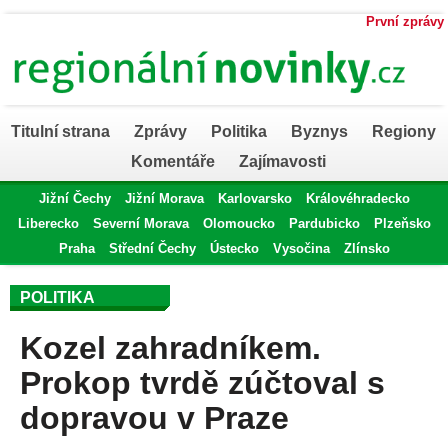
První zprávy
Titulní strana
Zprávy
Politika
Byznys
Regiony
Komentáře
Zajímavosti
Jižní Čechy
Jižní Morava
Karlovarsko
Královéhradecko
Liberecko
Severní Morava
Olomoucko
Pardubicko
Plzeňsko
Praha
Střední Čechy
Ústecko
Vysočina
Zlínsko
POLITIKA
Kozel zahradníkem.
Prokop tvrdě zúčtoval s
dopravou v Praze