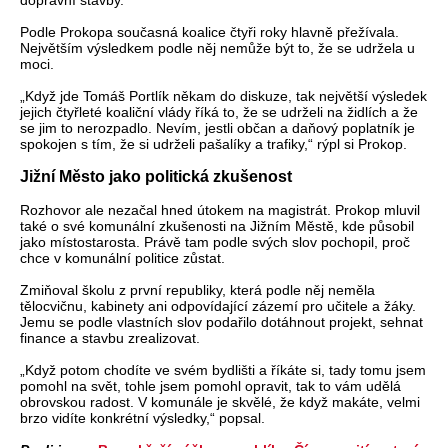
Podle Prokopa současná koalice čtyři roky hlavně přežívala.
Největším výsledkem podle něj nemůže být to, že se udržela u
moci.
„Když jde Tomáš Portlík někam do diskuze, tak největší výsledek
jejich čtyřleté koaliční vlády říká to, že se udrželi na židlích a že
se jim to nerozpadlo. Nevím, jestli občan a daňový poplatník je
spokojen s tím, že si udrželi pašalíky a trafiky,“ rýpl si Prokop.
Jižní Město jako politická zkušenost
Rozhovor ale nezačal hned útokem na magistrát. Prokop mluvil
také o své komunální zkušenosti na Jižním Městě, kde působil
jako místostarosta. Právě tam podle svých slov pochopil, proč
chce v komunální politice zůstat.
Zmiňoval školu z první republiky, která podle něj neměla
tělocvičnu, kabinety ani odpovídající zázemí pro učitele a žáky.
Jemu se podle vlastních slov podařilo dotáhnout projekt, sehnat
finance a stavbu zrealizovat.
„Když potom chodíte ve svém bydlišti a říkáte si, tady tomu jsem
pomohl na svět, tohle jsem pomohl opravit, tak to vám udělá
obrovskou radost. V komunále je skvělé, že když makáte, velmi
brzo vidíte konkrétní výsledky,“ popsal.