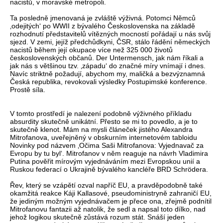
nacistů, v moravské metropoli.
Ta posledně jmenovaná je zvláště výživná. Potomci Němců
‚odejitých‘ po WWII z bývalého Československa na základě
rozhodnutí představitelů vítězných mocností pořádají u nás svůj
sjezd. V zemi, jejíž předchůdkyni, ČSR, stálo řádění německých
nacistů během její okupace více než 325 000 životů
československých občanů. Der Untermensch, jak nám říkali a
jak nás s většinou tzv. ‚západu‘ do značné míry vnímají i dnes.
Navíc striktně požadují, abychom my, maličká a bezvýznamná
Česká republika, revokovali výsledky Postupimské konference.
Prostě síla.
V tomto prostředí je nalezení podobně výživného příkladu
absurdity skutečně unikátní. Přesto se mi to povedlo, a je to
skutečně klenot. Mám na mysli článeček jistého Alexandra
Mitrofanova, uveřejněný v obskurním internetovém tabloidu
Novinky pod názvem ‚Očima Saši Mitrofanova: Vyjednavač za
Evropu by tu byl‘. Mitrofanov v něm reaguje na návrh Vladimira
Putina pověřit mírovým vyjednáváním mezi Evropskou unií a
Ruskou federací o Ukrajině bývalého kancléře BRD Schrödera.
Řev, který se vzápětí ozval napříč EU, a pravděpodobně také
okamžitá reakce Káji Kallasové, pseudoministryně zahraničí EU,
že jediným možným vyjednávačem je přece ona, zřejmě podnítil
Mitrofanovu fantazii až natolik, že sedl a napsal toto dílko, nad
jehož logikou skutečně zůstává rozum stát. Snáší jeden