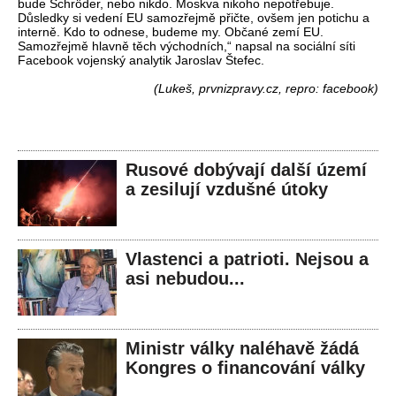
bude Schröder, nebo nikdo. Moskva nikoho nepotřebuje.
Důsledky si vedení EU samozřejmě přičte, ovšem jen potichu a
interně. Kdo to odnese, budeme my. Občané zemí EU.
Samozřejmě hlavně těch východních,“ napsal na sociální síti
Facebook vojenský analytik Jaroslav Štefec.
(Lukeš, prvnizpravy.cz, repro: facebook)
Rusové dobývají další území
a zesilují vzdušné útoky
Vlastenci a patrioti. Nejsou a
asi nebudou...
Ministr války naléhavě žádá
Kongres o financování války