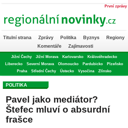
První zprávy
Titulní strana
Zprávy
Politika
Byznys
Regiony
Komentáře
Zajímavosti
Jižní Čechy
Jižní Morava
Karlovarsko
Královéhradecko
Liberecko
Severní Morava
Olomoucko
Pardubicko
Plzeňsko
Praha
Střední Čechy
Ústecko
Vysočina
Zlínsko
POLITIKA
Pavel jako mediátor?
Štefec mluví o absurdní
frašce