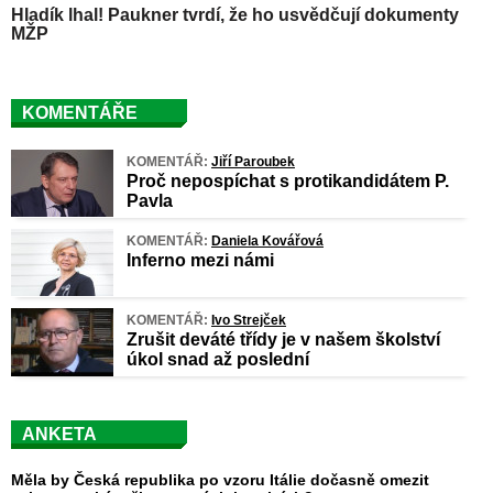
Hladík lhal! Paukner tvrdí, že ho usvědčují dokumenty
MŽP
KOMENTÁŘE
KOMENTÁŘ:
Jiří Paroubek
Proč nepospíchat s protikandidátem P.
Pavla
KOMENTÁŘ:
Daniela Kovářová
Inferno mezi námi
KOMENTÁŘ:
Ivo Strejček
Zrušit deváté třídy je v našem školství
úkol snad až poslední
ANKETA
Měla by Česká republika po vzoru Itálie dočasně omezit