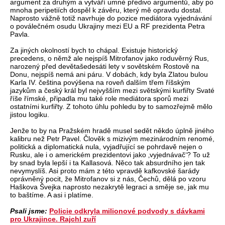
argument za druhým a vytváří umné předivo argumentů, aby po
mnoha peripetiích dospěl k závěru, který mě opravdu dostal.
Naprosto vážně totiž navrhuje do pozice mediátora vyjednávání
o poválečném osudu Ukrajiny mezi EU a RF prezidenta Petra
Pavla.
Za jiných okolností bych to chápal. Existuje historický
precedens, o němž ale nejspíš Mitrofanov jako roduvěrný Rus,
narozený před devětašedesáti lety v sovětském Rostově na
Donu, nejspíš nemá ani páru. V dobách, kdy byla Zlatou bulou
Karla IV. čeština povýšena na roveň dalším třem říšským
jazykům a český král byl nejvyšším mezi světskými kurfiřty Svaté
říše římské, připadla mu také role mediátora sporů mezi
ostatními kurfiřty. Z tohoto úhlu pohledu by to samozřejmě mělo
jistou logiku.
Jenže to by na Pražském hradě musel sedět někdo úplně jiného
kalibru než Petr Pavel. Člověk s mizivým mezinárodním renomé,
politická a diplomatická nula, vyjadřující se pohrdavě nejen o
Rusku, ale i o americkém prezidentovi jako ‚vyjednávač‘? To už
by snad byla lepší i ta Kallasová. Něco tak absurdního jen tak
nevymyslíš. Asi proto mám z této vpravdě kafkovské šarády
oprávněný pocit, že Mitrofanov si z nás, Čechů, dělá po vzoru
Haškova Švejka naprosto nezakrytě legraci a směje se, jak mu
to baštíme. A asi i platíme.
Psali jsme:
Policie odkryla milionové podvody s dávkami
pro Ukrajince. Rajchl zuří