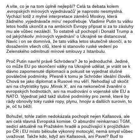
A víte, co je na tom úplně nejlepší? Celá ta debata kolem
‚evropských mírových vyjednávačů‘ je naprosto nesmyslná.
Vychází totiž z mylné interpretace záměrů Moskvy, která
žádného ‚vyjednávače míru‘ nepotřebuje. Vladimir Putin tu válku
letos hodlá ukončit a na ambicích Evropy připsat si za to zásluhy
mu ale vůbec nezáleží. To ostatně už pochopil i Donald Trump a
od jakýchkoliv ‚mírových vyjednání‘ o Ukrajině se distancoval.
Navíc i on se domnívá, že tato válka letos skutečně skončí, a to
dosažením všech cílů, které si stanovilo ruské vedení po
Zelenského odmítnutí mírové smlouvy z Istanbulu.
Proč Putin navrhl právě Schrödera? Je to jednoduché. Jediné,
co může EU po skončení války na Ukrajině udělat, je vrátit se k
dávno zapomenuté diplomacii a pokusit se vyjednat slušné
poválečné podmínky. Přesně k tomu je Schröder ideální člověk.
Chová se jako diplomat a Rusové mu věří. Nehodlají už skočit
ani na chytristiky typu ‚Minsk X‘, ani na nekonečné žvanění o
evropských hodnotách, ani na mudrování o vojenské síle EU a
NATO. Vyjednat jakž takž slušné podmínky pro země, které by
rády obnovily toky ruské ropy, plynu, hnojiv a dalších surovin, to
je, oč tu běží.
Bohužel, tohle zatím nedokázala pochopit nejen Kallasová, ale
ani celá slavná Evropská komise. O absurdní reinkarnaci TGM,
sedící aktuálně na Pražském hradě a používající k projížďkám
po ČR i EU místo bělouše výkonný motocykl, nemá smysl vůbec
uvažovat. Takže kdo, když ani Kallasová, ani Pavel? Buď to