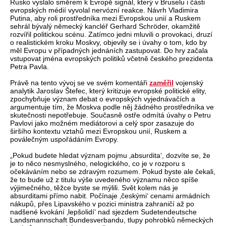
Rusko vyslalo směrem k Evropě signál, který v Bruselu i části
evropských médií vyvolal nervózní reakce. Návrh Vladimira
Putina, aby roli prostředníka mezi Evropskou unií a Ruskem
sehrál bývalý německý kancléř Gerhard Schröder, okamžitě
rozvířil politickou scénu. Zatímco jedni mluvili o provokaci, druzí
o realistickém kroku Moskvy, objevily se i úvahy o tom, kdo by
měl Evropu v případných jednáních zastupovat. Do hry začala
vstupovat jména evropských politiků včetně českého prezidenta
Petra Pavla.
Právě na tento vývoj se ve svém komentáři
zaměřil
vojenský
analytik Jaroslav Štefec, který kritizuje evropské politické elity,
zpochybňuje význam debat o evropských vyjednávačích a
argumentuje tím, že Moskva podle něj žádného prostředníka ve
skutečnosti nepotřebuje. Současně ostře odmítá úvahy o Petru
Pavlovi jako možném mediátorovi a celý spor zasazuje do
širšího kontextu vztahů mezi Evropskou unií, Ruskem a
poválečným uspořádáním Evropy.
„Pokud budete hledat význam pojmu ‚absurdita‘, dozvíte se, že
je to něco nesmyslného, nelogického, co je v rozporu s
očekáváním nebo se zdravým rozumem. Pokud byste ale čekali,
že to bude už z titulu výše uvedeného významu něco spíše
výjimečného, těžce byste se mýlili. Svět kolem nás je
absurditami přímo nabit. Počínaje ‚českými‘ cenami armádních
nákupů, přes Lipavského v pozici ministra zahraničí až po
nadšené kvokání ‚lepšolidí‘ nad sjezdem Sudetendeutsche
Landsmannschaft Bundesverbandu, tlupy pohrobků německých