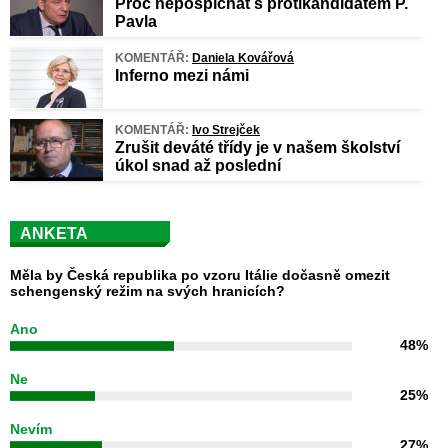
Proč nepospíchat s protikandidátem P.
Pavla
KOMENTÁŘ:
Daniela Kovářová
Inferno mezi námi
KOMENTÁŘ:
Ivo Strejček
Zrušit deváté třídy je v našem školství
úkol snad až poslední
ANKETA
Měla by Česká republika po vzoru Itálie dočasně omezit
schengenský režim na svých hranicích?
Ano
48%
Ne
25%
Nevím
27%