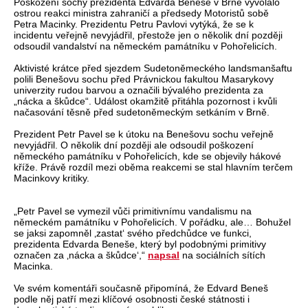
Poškození sochy prezidenta Edvarda Beneše v Brně vyvolalo
ostrou reakci ministra zahraničí a předsedy Motoristů sobě
Petra Macinky. Prezidentu Petru Pavlovi vytýká, že se k
incidentu veřejně nevyjádřil, přestože jen o několik dní později
odsoudil vandalství na německém památníku v Pohořelicích.
Aktivisté krátce před sjezdem Sudetoněmeckého landsmanšaftu
polili Benešovu sochu před Právnickou fakultou Masarykovy
univerzity rudou barvou a označili bývalého prezidenta za
„nácka a škůdce“. Událost okamžitě přitáhla pozornost i kvůli
načasování těsně před sudetoněmeckým setkáním v Brně.
Prezident Petr Pavel se k útoku na Benešovu sochu veřejně
nevyjádřil. O několik dní později ale odsoudil poškození
německého památníku v Pohořelicích, kde se objevily hákové
kříže. Právě rozdíl mezi oběma reakcemi se stal hlavním terčem
Macinkovy kritiky.
„Petr Pavel se vymezil vůči primitivnímu vandalismu na
německém památníku v Pohořelicích. V pořádku, ale… Bohužel
se jaksi zapomněl ‚zastat‘ svého předchůdce ve funkci,
prezidenta Edvarda Beneše, který byl podobnými primitivy
označen za ‚nácka a škůdce‘,“
napsal
na sociálních sítích
Macinka.
Ve svém komentáři současně připomíná, že Edvard Beneš
podle něj patří mezi klíčové osobnosti české státnosti i