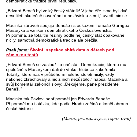
demokratické tradice první republiky.
„Edvard Beneš byl velký český státník! V jeho éře jsme byli dvě
desetiletí skutečně suverénní a nezávislou zemí,“ uvedl ministr.
Macinka zároveň spojuje Beneše i s odkazem Tomáše Garrigua
Masaryka a vznikem demokratického Československa.
Připomíná, že totalitní režimy podle něj český stát opakovaně
ničily, samotná demokratická tradice ale přežila.
Psali jsme:
Školní inspekce sbírá data o dětech pod
záminkou testů
„Edvard Beneš se zasloužil o náš stát. Demokracie, kterou mu
společně s Masarykem dali do vínku, hluboce zakořenila.
Totality, které nás v průběhu minulého století ničily, vždy
nakonec zkrachovaly a nic z nich nezůstalo,“ napsal Macinka a
svůj komentář zakončil slovy: „Děkujeme, pane prezidente
Beneši.“
Macinka tak Pavlovi nepřipomněl jen Edvarda Beneše.
Připomněl mu i otázku, kde podle Hradu začíná a končí obrana
české historie.
(Mareš, prvnizpravy.cz, repro: ovm)