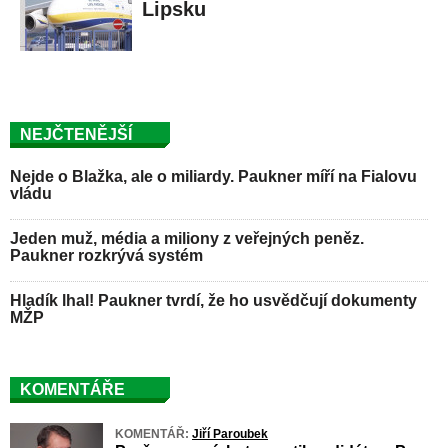
Lipsku
NEJČTENĚJŠÍ
Nejde o Blažka, ale o miliardy. Paukner míří na Fialovu
vládu
Jeden muž, média a miliony z veřejných peněz.
Paukner rozkrývá systém
Hladík lhal! Paukner tvrdí, že ho usvědčují dokumenty
MŽP
KOMENTÁŘE
KOMENTÁŘ:
Jiří Paroubek