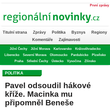
První zprávy
Titulní strana
Zprávy
Politika
Byznys
Regiony
Komentáře
Zajímavosti
Jižní Čechy
Jižní Morava
Karlovarsko
Královéhradecko
Liberecko
Severní Morava
Olomoucko
Pardubicko
Plzeňsko
Praha
Střední Čechy
Ústecko
Vysočina
Zlínsko
POLITIKA
Pavel odsoudil hákové
kříže. Macinka mu
připomněl Beneše