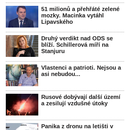
51 milionů a přehřáté zelené
mozky. Macinka vytáhl
Lipavského
Druhý verdikt nad ODS se
blíží. Schillerová míří na
Stanjuru
Vlastenci a patrioti. Nejsou a
asi nebudou...
Rusové dobývají další území
a zesilují vzdušné útoky
Panika z dronu na letišti v