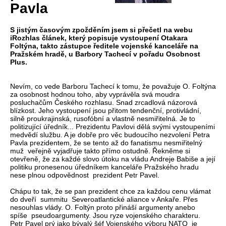
Pavla
S jistým časovým zpožděním jsem si přečetl na webu
iRozhlas článek, který popisuje vystoupení Otakara
Foltýna, takto zástupce ředitele vojenské kanceláře na
Pražském hradě, u Barbory Tachecí v pořadu Osobnost
Plus.
Nevím, co vede Barboru Tachecí k tomu, že považuje O. Foltýna
za osobnost hodnou toho, aby vyprávěla svá moudra
posluchačům Českého rozhlasu. Snad zrcadlová názorová
blízkost. Jeho vystoupení jsou přitom tendenční, protivládní,
silně proukrajinská, rusofóbní a vlastně nesmiřitelná. Je to
politizující úředník... Prezidentu Pavlovi dělá svými vystoupeními
medvědí službu. A je dobře pro věc budoucího nezvolení Petra
Pavla prezidentem, že se tento až do fanatismu nesmiřitelný
muž veřejně vyjadřuje takto přímo ostudně. Řekněme si
otevřeně, že za každé slovo útoku na vládu Andreje Babiše a její
politiku pronesenou úředníkem kanceláře Pražského hradu
nese plnou odpovědnost prezident Petr Pavel.
Chápu to tak, že se pan prezident chce za každou cenu vlámat
do dveří summitu Severoatlantické aliance v Ankaře. Přes
nesouhlas vlády. O. Foltýn proto přináší argumenty anebo
spíše pseudoargumenty. Jsou ryze vojenského charakteru.
Petr Pavel prý jako bývalý šéf Vojenského výboru NATO je