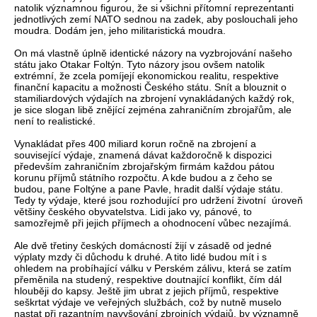
natolik významnou figurou, že si všichni přítomní reprezentanti
jednotlivých zemí NATO sednou na zadek, aby poslouchali jeho
moudra. Dodám jen, jeho militaristická moudra.
On má vlastně úplně identické názory na vyzbrojování našeho
státu jako Otakar Foltýn. Tyto názory jsou ovšem natolik
extrémní, že zcela pomíjejí ekonomickou realitu, respektive
finanční kapacitu a možnosti Českého státu. Snít a blouznit o
stamiliardových výdajích na zbrojení vynakládaných každý rok,
je sice slogan libě znějící zejména zahraničním zbrojařům, ale
není to realistické.
Vynakládat přes 400 miliard korun ročně na zbrojení a
související výdaje, znamená dávat každoročně k dispozici
především zahraničním zbrojařským firmám každou pátou
korunu příjmů státního rozpočtu. A kde budou a z čeho se
budou, pane Foltýne a pane Pavle, hradit další výdaje státu.
Tedy ty výdaje, které jsou rozhodující pro udržení životní úroveň
většiny českého obyvatelstva. Lidi jako vy, pánové, to
samozřejmě při jejich příjmech a ohodnocení vůbec nezajímá.
Ale dvě třetiny českých domácností žijí v zásadě od jedné
výplaty mzdy či důchodu k druhé. A tito lidé budou mít i s
ohledem na probíhající válku v Perském zálivu, která se zatím
přeměnila na studený, respektive doutnající konflikt, čím dál
hlouběji do kapsy. Ještě jim ubrat z jejich příjmů, respektive
seškrtat výdaje ve veřejných službách, což by nutně muselo
nastat při razantním navyšování zbrojních výdajů, by významně