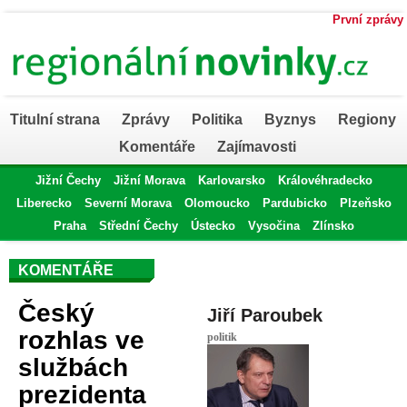
První zprávy
Titulní strana
Zprávy
Politika
Byznys
Regiony
Komentáře
Zajímavosti
Jižní Čechy
Jižní Morava
Karlovarsko
Královéhradecko
Liberecko
Severní Morava
Olomoucko
Pardubicko
Plzeňsko
Praha
Střední Čechy
Ústecko
Vysočina
Zlínsko
KOMENTÁŘE
Český
Jiří Paroubek
rozhlas ve
politik
službách
prezidenta