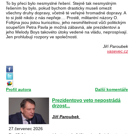
To by přeci bylo nesmyslné řešení. Stejně tak nesmyslným
řešením by bylo, pokud bychom drasticky museli omezit
všechny druhy dopravy, včetně té veřejné hromadné dopravy. A
to si jistě nikdo z nás nepřeje.... Prostě, militantní názory O.
Foltýna jsou jistou kuriozitou, jeho nesmiřitelnost vůči politickým
soupeřům Petra Pavla je možná zábavná, ale prezidentovi a
jeho Melody Boys takovéto útoky vedené na vládu, neprospívají.
Jen prohlubují rozpory ve společnosti.
Jiří Paroubek
vasevec.cz
Profil autora
Další komentáře
Prezidentovo veto nepostrádá
drzost...
Jiří Paroubek
27.červenec 2026