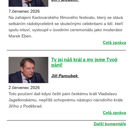
7.červenec 2026
Na zahájení Karlovarského filmového festivalu, který se stává
setkáním rádobycelebrit se skutečnými celebritami a lidí, kteří
spolu mluví, vystoupil v úvodním ceremoniálu jako moderátor
Marek Eben.
Celá zpráva
Ty jsi náš král a my jsme Tvoji
páni!
Jiří Paroubek
2.červenec 2026
Toto poučení dali kdysi čeští páni českému králi Vladislavu
Jagellonskému, nepříliš schopnému nástupci národního krále
Jiřího z Poděbrad.
Celá zpráva
Další komentáře