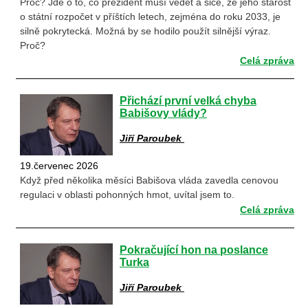
Proč? Jde o to, co prezident musí vědět a sice, že jeho starost
o státní rozpočet v příštích letech, zejména do roku 2033, je
silně pokrytecká. Možná by se hodilo použít silnější výraz.
Proč?
Celá zpráva
Přichází první velká chyba
Babišovy vlády?
Jiří Paroubek
19.červenec 2026
Když před několika měsíci Babišova vláda zavedla cenovou
regulaci v oblasti pohonných hmot, uvítal jsem to.
Celá zpráva
Pokračující hon na poslance
Turka
Jiří Paroubek