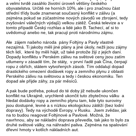
a velmi tvrdě zasáhlo životní úroveň většiny českého
obyvatelstva. Určitě ne horních 10%, ale i pro značnou část
střední třídy bude znamenat současný konflikt v zálivu (a
zejména pokud se zúčastníme nových závodů ve zbrojení, tedy
zvyšování válečných výdajů) velkou zátěž. Česká televize a v
tomto případě Český rozhlas a lidé jako B. Tachecí, ať si to
uvědomují anebo ne, tak pracují proti národnímu zájmu.
Ale zájem našeho národa pány Foltýny a Pavly vlastně
nezajímá. Ti jakoby měli jiné plány a jiné úkoly, nežli jsou zájmy
těch lidí, které by měli hájit, už také protože žijí z jejich daní.
Dopady konfliktu v Perském zálivu na světové ceny jsou zatím
utlumeny v zásadě tím, že státy, v první řadě pak Čína, čerpají
ropu z obřích, státem vytvořených zásob. Tím oddalují dopad
drastického omezení dodávek ropy a zemního plynu z oblasti
Perského zálivu na světovou a tedy i českou ekonomiku. Ten
dopad ale přijde záhy, za pár měsíců.
A pak bude potřeba, pokud do té doby již nebude ukončen
konflikt na Ukrajině, urychleně ukončit tuto zbytečnou válku a
hledat dodávky ropy a zemního plynu tam, kde tyto suroviny
jsou dostupné, levné a s nízkou ekologickou zátěží (bez lodní
dopravy). Tedy na východě Evropy, v Rusku. Jsem zvědav, jak
na to budou reagovat Foltýnové a Pavlové. Možná, že
navrhnou, aby se nákladní doprava převedla, tak jako to bylo za
druhé světové války, na náhradní paliva. Zejména na spalování
dřevní hmoty v kotlích nákladních aut.