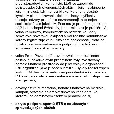
předlistopadových komunistů, kteří se zapojili do
polistopadových ekonomických aktivit. Jejich slabinou je
jejich minulost, kdy mohou být konkurencí a vlastně
kýmkoliv skandalizováni. Ideje, hodnoty, myšlenky,
postoje, názory pro ně nic neznamenají, a to nejen
socialistické, ale jakékoliv. Prioritou je pro ně majetek, pro
nějž jsou schopni čehokoliv, jen ta minulost je problém. A
volba komunisty, komunistického rozvědčíka, který
schvaloval sovětskou okupaci a má rodinné komunistické
kořeny legitimizuje celou tuto část společnosti. Proto ho
přijali s takovým nadšením a podporou.
Jedná se o
komunistické antikomunisty,
volba Petra Pavla je především výsledkem kabinetní
politiky. S několikaletým předstihem byly investovány
nemalé finanční prostředky do jeho volby a organizační
úsilí organizací jako je Aspen institut. (Bývalý ředitel Aspen
institutu M. Vašina je vedoucím prezidentské kanceláře.)
P. Pavel je kandidátem české a mezinárodní oligarchie
a korporací,
davový efekt. Mimořádná, bohatě financovaná mediální
kampaň, vytvořila dojem většinového kandidáta, ke
kterému se dominovým efektem přidávali další,
skrytá podpora agentů STB a současných
zpravodajských služeb
.