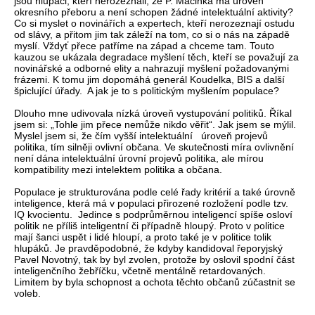
jsou hlupáci, kteří nerozeznali, že P. Macinka má úroveň
okresního přeboru a není schopen žádné intelektuální aktivity?
Co si myslet o novinářích a expertech, kteří nerozeznají ostudu
od slávy, a přitom jim tak záleží na tom, co si o nás na západě
myslí. Vždyť přece patříme na západ a chceme tam. Touto
kauzou se ukázala degradace myšlení těch, kteří se považují za
novinářské a odborné elity a nahrazují myšlení požadovanými
frázemi. K tomu jim dopomáhá generál Koudelka, BIS a další
špiclující úřady. A jak je to s politickým myšlením populace?
Dlouho mne udivovala nízká úroveň vystupování politiků. Říkal
jsem si: „Tohle jim přece nemůže nikdo věřit“. Jak jsem se mýlil.
Myslel jsem si, že čím vyšší intelektuální úroveň projevů
politika, tím silněji ovlivní občana. Ve skutečnosti míra ovlivnění
není dána intelektuální úrovní projevů politika, ale mírou
kompatibility mezi intelektem politika a občana.
Populace je strukturována podle celé řady kritérií a také úrovně
inteligence, která má v populaci přirozené rozložení podle tzv.
IQ kvocientu. Jedince s podprůměrnou inteligencí spíše osloví
politik ne příliš inteligentní či případně hloupý. Proto v politice
mají šanci uspět i lidé hloupí, a proto také je v politice tolik
hlupáků. Je pravděpodobné, že kdyby kandidoval řeporyjský
Pavel Novotný, tak by byl zvolen, protože by oslovil spodní část
inteligenčního žebříčku, včetně mentálně retardovaných.
Limitem by byla schopnost a ochota těchto občanů zúčastnit se
voleb.