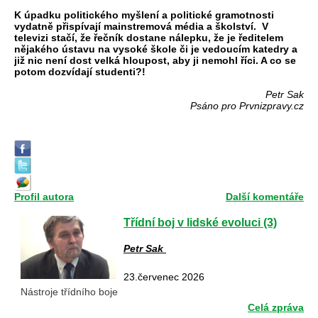
K úpadku politického myšlení a politické gramotnosti
vydatně přispívají mainstremová média a školství. V
televizi stačí, že řečník dostane nálepku, že je ředitelem
nějakého ústavu na vysoké škole či je vedoucím katedry a
již nic není dost velká hloupost, aby ji nemohl říci. A co se
potom dozvídají studenti?!
Petr Sak
Psáno pro Prvnizpravy.cz
Profil autora
Další komentáře
Třídní boj v lidské evoluci (3)
Petr Sak
23.červenec 2026
Nástroje třídního boje
Celá zpráva