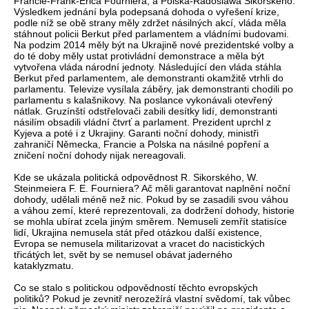
Francie-Frank-Erica Fourniera, a Polska-Radoslawa Sikorského.
Výsledkem jednání byla podepsaná dohoda o vyřešení krize,
podle níž se obě strany měly zdržet násilných akcí, vláda měla
stáhnout policii Berkut před parlamentem a vládními budovami.
Na podzim 2014 měly být na Ukrajině nové prezidentské volby a
do té doby měly ustat protivládní demonstrace a měla být
vytvořena vláda národní jednoty. Následující den vláda stáhla
Berkut před parlamentem, ale demonstranti okamžitě vtrhli do
parlamentu. Televize vysílala záběry, jak demonstranti chodili po
parlamentu s kalašnikovy. Na poslance vykonávali otevřený
nátlak. Gruzínští odstřelovači zabili desítky lidí, demonstranti
násilím obsadili vládní čtvrť a parlament. Prezident uprchl z
Kyjeva a poté i z Ukrajiny. Garanti noční dohody, ministři
zahraničí Německa, Francie a Polska na násilné popření a
zničení noční dohody nijak nereagovali.
Kde se ukázala politická odpovědnost R. Sikorského, W.
Steinmeiera F. E. Fourniera? Ač měli garantovat naplnění noční
dohody, udělali méně než nic. Pokud by se zasadili svou váhou
a váhou zemí, které reprezentovali, za dodržení dohody, historie
se mohla ubírat zcela jiným směrem. Nemuseli zemřít statisíce
lidí, Ukrajina nemusela stát před otázkou další existence,
Evropa se nemusela militarizovat a vracet do nacistických
třicátých let, svět by se nemusel obávat jaderného
kataklyzmatu.
Co se stalo s politickou odpovědností těchto evropských
politiků? Pokud je zevnitř nerozežírá vlastní svědomí, tak vůbec