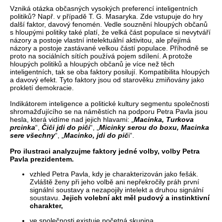
Vzniká otázka občasných vysokých preferencí inteligentních
politiků? Např. v případě T. G. Masaryka. Zde vstupuje do hry
další faktor, davový fenomén. Vedle souznění hloupých občanů
s hloupými politiky také platí, že velká část populace si nevytváří
názory a postoje vlastní intelektuální aktivitou, ale přejímá
názory a postoje zastávané velkou částí populace. Příhodně se
proto na sociálních sítích používá pojem sdílení. A protože
hloupých politiků a hloupých občanů je více než těch
inteligentních, tak se oba faktory posilují. Kompatibilita hloupých
a davový efekt. Tyto faktory jsou od starověku zmiňovány jako
prokletí demokracie.
Indikátorem inteligence a politické kultury segmentu společnosti
shromažďujícího se na náměstích na podporu Petra Pavla jsou
hesla, která vidíme nad jejich hlavami: „
Macinka, Turkova
prcinka
“,
Čiči jdi do piči
“, „
Micinky serou do boxu, Macinka
sere všechny
“, „
Macinko, jdi do pič
i“.
Pro ilustraci analyzujme faktory jedné volby, volby Petra
Pavla prezidentem.
vzhled Petra Pavla, kdy je charakterizován jako fešák.
Zvláště ženy při jeho volbě ani nepřekročily práh první
signální soustavy a nezapojily intelekt a druhou signální
soustavu.
Jejich volební akt měl pudový a instinktivní
charakter,
ve společnosti existuje početná skupina