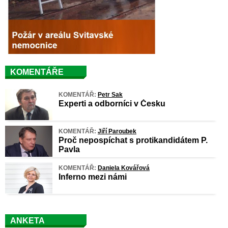
KOMENTÁŘE
KOMENTÁŘ:
Petr Sak
Experti a odborníci v Česku
KOMENTÁŘ:
Jiří Paroubek
Proč nepospíchat s protikandidátem P.
Pavla
KOMENTÁŘ:
Daniela Kovářová
Inferno mezi námi
ANKETA