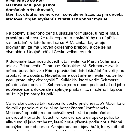
v Mnichově se Petr
Macinka ocitl pod palbou
domácích přisluhovačů,
kteří tak dlouho memorovali schválené fráze, až jim docela
atrofoval orgán myšlení a ztratili schopnost myslet.
Na pokyny z jednoho centra ukazuje formulace, u níž je malá
pravděpodobnost, že tolik expertů a novinářů by na ní přišlo
samostatně. V této formulaci se P. Macinka degraduje
srovnáním, že má úroveň okresního přeboru a cpe se na
olympiádu. Údajně udělal Česku velkou ostudu.
K dokonalé bizarnosti dovedl tuto myšlenku Martin Schmarz v
televizi Prima vedle Thomase Kulidakise. M. Schmarze zve k
mému údivu televize Prima pravidelně. Intelektuální úroveň jeho
proslovů je žalostná. Napadla mne dost šílená myšlenka, že ho
zvou proto, aby více vynikl T. Kulidakis, který vedle Schmarze
působí jako génius. T. Schmarze jsem nucen poslouchat od jeho
adolescence a dokonale naplňuje přísloví: „Z mladého hlupáka
může být jen starý hlupák“.
Co ve skutečnosti tak rozběsnilo české přisluhovače? Macinka si
dovolil v panelové diskusi na bezpečnostní konferenci v
Mnichově opustit prostor schválených frází a pokoušel se
směřovat k pravdě. Účastnici konference a evropské politické
elity fungují jako orchestr, který hraje přesně podle not a žádné
odchýlení se netoleruje. A najednou se objeví hráč, který odhodí