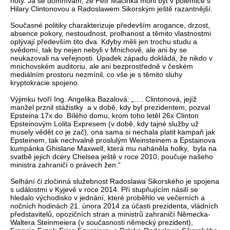
noty. Já se domnívám, že Petr Macinka mohl být v polemice s
Hilary Clintonovou a Radoslawem Sikorským ještě razantnější.
Současné politiky charakterizuje především arogance, drzost,
absence pokory, nestoudnost, prolhanost a těmito vlastnostmi
oplývají především tito dva. Kdyby měli jen trochu studu a
svědomí, tak by nejen nebyli v Mnichově, ale ani by se
neukazovali na veřejnosti. Úpadek západu dokládá, že nikdo v
mnichovském auditoriu, ale ani bezprostředně v českém
mediálním prostoru nezmínil, co vše je s těmito sluhy
kryptokracie spojeno.
Výjimku tvoří Ing. Angelika Bazalová: „…. Clintonová, jejíž
manžel prznil stážistky a v době, kdy byl prezidentem, pozval
Epsteina 17x do Bílého domu, krom toho letěl 26x Clinton
Epsteinovým Lolita Expresem (v době, kdy tajné služby už
musely vědět co je zač), ona sama si nechala platit kampaň jak
Epsteinem, tak nechvalně proslulým Weinsteinem a Epstainova
kumpánka Ghislane Maxwell, která mu naháněla holky, byla na
svatbě jejich dcery Chelsea ještě v roce 2010, poučuje našeho
ministra zahraničí o právech žen.“
Selhání či zločinná služebnost Radoslawa Sikorského je spojena
s událostmi v Kyjevě v roce 2014. Při stupňujícím násilí se
hledalo východisko v jednání, které proběhlo ve večerních a
nočních hodinách 21. února 2014 za účasti prezidenta, vládních
představitelů, opozičních stran a ministrů zahraničí Německa-
Waltera Steinmeiera (v současnosti německý prezident),