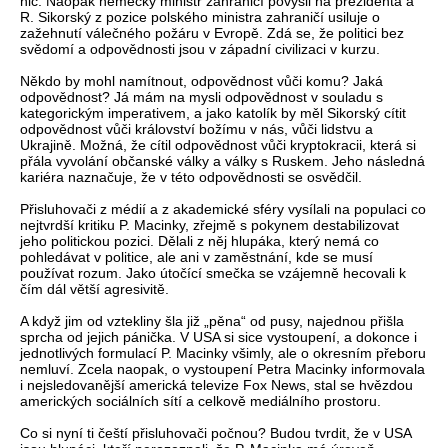
nic. Naopak německý ministr zahraničí povýšil na prezidenta a
R. Sikorský z pozice polského ministra zahraničí usiluje o
zažehnutí válečného požáru v Evropě. Zdá se, že politici bez
svědomí a odpovědnosti jsou v západní civilizaci v kurzu.
Někdo by mohl namítnout, odpovědnost vůči komu? Jaká
odpovědnost? Já mám na mysli odpovědnost v souladu s
kategorickým imperativem, a jako katolík by měl Sikorský cítit
odpovědnost vůči království božímu v nás, vůči lidstvu a
Ukrajině. Možná, že cítil odpovědnost vůči kryptokracii, která si
přála vyvolání občanské války a války s Ruskem. Jeho následná
kariéra naznačuje, že v této odpovědnosti se osvědčil.
Přisluhovači z médií a z akademické sféry vysílali na populaci co
nejtvrdší kritiku P. Macinky, zřejmě s pokynem destabilizovat
jeho politickou pozici. Dělali z něj hlupáka, který nemá co
pohledávat v politice, ale ani v zaměstnání, kde se musí
používat rozum. Jako útočící smečka se vzájemně hecovali k
čím dál větší agresivitě.
A když jim od vztekliny šla již „pěna“ od pusy, najednou přišla
sprcha od jejich pánička. V USA si sice vystoupení, a dokonce i
jednotlivých formulací P. Macinky všimly, ale o okresním přeboru
nemluví. Zcela naopak, o vystoupení Petra Macinky informovala
i nejsledovanější americká televize Fox News, stal se hvězdou
amerických sociálních sítí a celkově mediálního prostoru.
Co si nyní ti čeští přisluhovači počnou? Budou tvrdit, že v USA