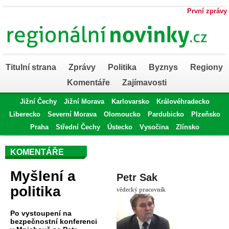
První zprávy
Titulní strana
Zprávy
Politika
Byznys
Regiony
Komentáře
Zajímavosti
Jižní Čechy
Jižní Morava
Karlovarsko
Královéhradecko
Liberecko
Severní Morava
Olomoucko
Pardubicko
Plzeňsko
Praha
Střední Čechy
Ústecko
Vysočina
Zlínsko
KOMENTÁŘE
Myšlení a
Petr Sak
politika
vědecký pracovník
Po vystoupení na
bezpečnostní konferenci