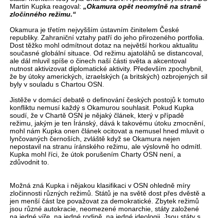
Martin Kupka reagoval:
„Okamura opět neomylně na straně
zločinného režimu.“
Okamura je třetím nejvyšším ústavním činitelem České
republiky. Zahraniční vztahy patří do jeho přirozeného portfolia.
Dost těžko mohl odmítnout dotaz na největší horkou aktualitu
současné globální situace. Od režimu ajatoláhů se distancoval,
ale dál mluvil spíše o činech naší části světa a akcentoval
nutnost aktivizovat diplomatické aktivity. Především zpochybnil,
že by útoky amerických, izraelských (a britských) ozbrojených sil
byly v souladu s Chartou OSN.
Jistěže v domácí debatě o definování českých postojů k tomuto
konfliktu nemusí každý s Okamurou souhlasit. Pokud Kupka
soudí, že v Chartě OSN je nějaký článek, který v případě
režimu, jakým je ten Íránský, dává k takovému útoku zmocnění,
mohl nám Kupka onen článek ocitovat a nemusel hned mluvit o
lynčovaných černoších, zvláště když se Okamura nejen
nepostavil na stranu íránského režimu, ale výslovně ho odmítl.
Kupka mohl říci, že útok porušením Charty OSN není, a
zdůvodnit to.
Možná zná Kupka i nějakou klasifikaci v OSN ohledně míry
zločinnosti různých režimů. Států je na světě dost přes dvěstě a
jen menší část lze považovat za demokratické. Zbytek režimů
jsou různé autokracie, neomezené monarchie, státy založené
na jedné víře, na jedné rodině, na jedné ideologii. Jsou státy s