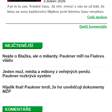
3.duben 2026
A je to tu zas. Krádež času. Já vím, mnozí z vás se už báli, že
letos se svou každoroční filipikou proti letnímu času nevylezu.
Celá zpráva
Další komentáře
NEJČTENĚJŠÍ
Nejde o Blažka, ale o miliardy. Paukner míří na Fialovu
vládu
Jeden muž, média a miliony z veřejných peněz.
Paukner rozkrývá systém
Hladík lhal! Paukner tvrdí, že ho usvědčují dokumenty
MŽP
KOMENTÁŘE