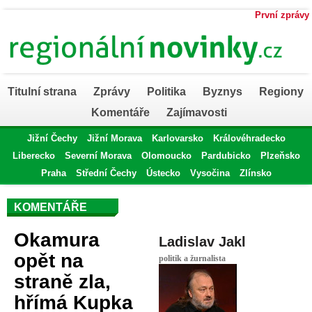
První zprávy
Titulní strana
Zprávy
Politika
Byznys
Regiony
Komentáře
Zajímavosti
Jižní Čechy
Jižní Morava
Karlovarsko
Královéhradecko
Liberecko
Severní Morava
Olomoucko
Pardubicko
Plzeňsko
Praha
Střední Čechy
Ústecko
Vysočina
Zlínsko
KOMENTÁŘE
Okamura
Ladislav Jakl
opět na
politik a žurnalista
straně zla,
hřímá Kupka