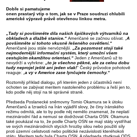
Dobře si pamatujeme
onen prastarý vtip o tom, jak se v Praze soudruzi chlubili
americké výpravě právě otevřenou linkou metra.
„Tady si povšimněte díla našich špičkových výtvarníků na
obkladech a dlažbě stanice.“
Američané se začnou ošívat. „
A
povšimněte si tohoto vkusně řešeného osvětlení.“
Američané jsou stále nervóznější.
„Za pozornost stojí také
nejmodernější informační systém, který umožní všem
cestujícím okamžitou orientaci.“
Jeden z Američanů už to
nevydrží a vyhrkne:
„to je všechno pěkné, ale za celou dobu
tudy neprojel ještě ani jeden vlak!
“ Český průvodce pohotově
reaguje: „
a vy v Americe zase lynčujete černochy.“
Roztomilý příklad dialogu, při kterém jeden z účastníků není
ochoten se zabývat meritem nastoleného problému a řeší jen to,
kdo podle něj stojí na té správné straně.
Předseda Poslanecké sněmovny Tomio Okamura se k útoku
Američanů a Izraelců na Írán vyjádřil slovy, že činy íránského
režimu odmítá, ale to by podle něj nemělo znamenat, že neplatí
mezinárodní řád a nemusí se dodržovat Charta OSN. Okamura
také poukázal na to, že podle Charty OSN se mají státy vystříhat
ve svých mezinárodních stycích hrozby silou nebo použití síly
proti územní celistvosti nebo politické nezávislosti kteréhokoli
státu. Meritem tedy byla Charta OSN. A předseda zbytkové ODS