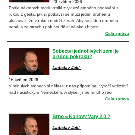
23.květen 2026
Podle některých teorií vznikl zvyk vzájemného podávání si
rukou z gesta, jak si potkavší se muži jeden druhému
ukazovali, že v rukou nedrží zbraň. Aby se jeden druhého
nebál a ze strachu pak neudělal nějakou blbost.
Celá zpráva
Sobectví jednotlivých zemí je
brzdou pokroku?
Ladislav Jakl
16.květen 2026
V minulých týdnech si někteří z nás připomínali výročí vítězství
nad nacistickým Německem. A slyšeli jsme mnoho řečí.
Celá zpráva
Brno = Karlovy Vary 2.0 ?
Ladislav Jakl