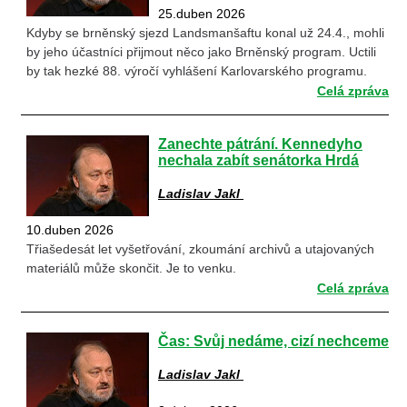
25.duben 2026
Kdyby se brněnský sjezd Landsmanšaftu konal už 24.4., mohli
by jeho účastníci přijmout něco jako Brněnský program. Uctili
by tak hezké 88. výročí vyhlášení Karlovarského programu.
Celá zpráva
Zanechte pátrání. Kennedyho
nechala zabít senátorka Hrdá
Ladislav Jakl
10.duben 2026
Třiašedesát let vyšetřování, zkoumání archivů a utajovaných
materiálů může skončit. Je to venku.
Celá zpráva
Čas: Svůj nedáme, cizí nechceme
Ladislav Jakl