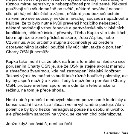
různou mírou agresivity a nebezpečnosti pro jiné země. Některé
používají sílu všudemožně po světě, některé neváhají nasadit
sílu při hájení důležitého zájmu, některé jsou bezpečnostním
rizikem pro své sousedy, některé neváhají souseda napadnout a
hájit se, že to bylo nutné kvůli prevenci hrozícího nebezpečí,
některé podněcují vzbouřenecké a partyzánské síly v lokálních
konfliktech, některé iniciují převraty. Třeba Kupka ví o tabulkách,
kde mají různé země příslušné skóre, třeba A1plus, nebo
C15minus. A od určitého stupně zločinnosti je už předem
ospravedlněno jakékoli použité síly vůči nim, takže o porušení
Charty OSN jít nemůže.
Kupka také mohl říci, že útok na Írán z formálního hlediska sice
porušením Charty OSN je, ale že OSN je stejně akorát marnou
a zbytečnou žvanírnou, kde má zastoupení kdejaký lidožrout.
Takový výrok by možná vzbudil také různé bouřlivé polemiky, ale
byl by aspoň mužný a k věci. Tedy k možnému porušení Charty
OSN, protože meritem sporu není odmítání teheránského
režimu, na tom je přece shoda.
Není nutné pronášet medových hlasem pouze samé kudrlinky a
konsenzuální fráze. Lze hlásat i velmi vyhraněné postoje. Ale v
polemice by bylo hezké nereagovat pouze na osobu mluvčího,
ale především samotný na výrok, se kterým chci polemizovat.
Jenže když nenávidíš, není co řešit..
Ladislav Jakl