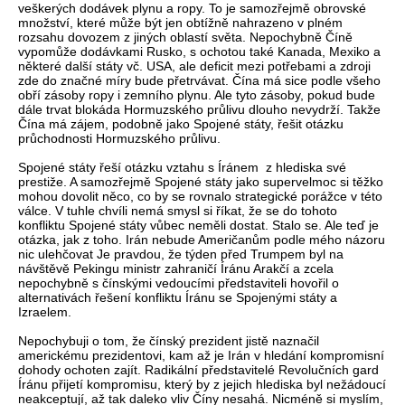
veškerých dodávek plynu a ropy. To je samozřejmě obrovské
množství, které může být jen obtížně nahrazeno v plném
rozsahu dovozem z jiných oblastí světa. Nepochybně Číně
vypomůže dodávkami Rusko, s ochotou také Kanada, Mexiko a
některé další státy vč. USA, ale deficit mezi potřebami a zdroji
zde do značné míry bude přetrvávat. Čína má sice podle všeho
obří zásoby ropy i zemního plynu. Ale tyto zásoby, pokud bude
dále trvat blokáda Hormuzského průlivu dlouho nevydrží. Takže
Čína má zájem, podobně jako Spojené státy, řešit otázku
průchodnosti Hormuzského průlivu.
Spojené státy řeší otázku vztahu s Íránem z hlediska své
prestiže. A samozřejmě Spojené státy jako supervelmoc si těžko
mohou dovolit něco, co by se rovnalo strategické porážce v této
válce. V tuhle chvíli nemá smysl si říkat, že se do tohoto
konfliktu Spojené státy vůbec neměli dostat. Stalo se. Ale teď je
otázka, jak z toho. Irán nebude Američanům podle mého názoru
nic ulehčovat Je pravdou, že týden před Trumpem byl na
návštěvě Pekingu ministr zahraničí Íránu Arakčí a zcela
nepochybně s čínskými vedoucími představiteli hovořil o
alternativách řešení konfliktu Íránu se Spojenými státy a
Izraelem.
Nepochybuji o tom, že čínský prezident jistě naznačil
americkému prezidentovi, kam až je Irán v hledání kompromisní
dohody ochoten zajít. Radikální představitelé Revolučních gard
Íránu přijetí kompromisu, který by z jejich hlediska byl nežádoucí
neakceptují, až tak daleko vliv Číny nesahá. Nicméně si myslím,