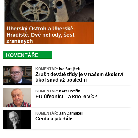
KOMENTÁŘE
KOMENTÁŘ:
Ivo Strejček
Zrušit deváté třídy je v našem školství
úkol snad až poslední
KOMENTÁŘ:
Karel Petřík
EU úředníci – a kdo je víc?
KOMENTÁŘ:
Jan Campbell
Ceuta a jak dále