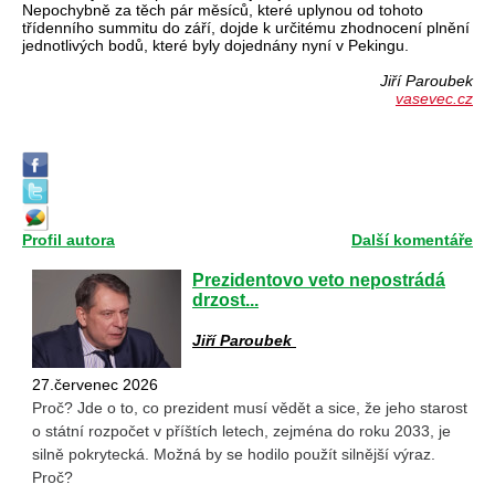
Nepochybně za těch pár měsíců, které uplynou od tohoto
třídenního summitu do září, dojde k určitému zhodnocení plnění
jednotlivých bodů, které byly dojednány nyní v Pekingu.
Jiří Paroubek
vasevec.cz
Profil autora
Další komentáře
Prezidentovo veto nepostrádá
drzost...
Jiří Paroubek
27.červenec 2026
Proč? Jde o to, co prezident musí vědět a sice, že jeho starost
o státní rozpočet v příštích letech, zejména do roku 2033, je
silně pokrytecká. Možná by se hodilo použít silnější výraz.
Proč?