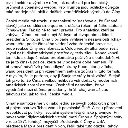
civilní sektor a výrobu v něm, tak například pro kosmický
průmysl a vojenskou výrobu. Pro Trumpa jsou politicky důležité
také prodeje sóji, obilí a dalších zemědělských výrobků do Číny.
Česká média tak trochu z neznalosti zdůrazňovala, že Číňané
stavějí jako conditio sine qua non, otázku řešení příštího statusu
Tchaj-wanu. Tak úplně to není pravda. Pro analytiky, kteří se
zabývají Čínou, nemohlo být žádným překvapením sdělení
prezidenta Siho, že Čína v případě vyhlášení nezávislosti Tchaj-
wanu, této, podle čínského vedení vzbouřenecké provincie,
bude reakce Číny nesmlouvavá. Celou věc zkrátka bude řešit
jinými nežli diplomatickými prostředky, tedy silou. Konec konců
ten, kdo sleduje čínskou problematiku pečlivě a dlouhodobě, ví,
že je to čínská pozice, která se v poslední době nemění. Při
březnové návštěvě předsedkyně strany Kuomintang z Tchaj-
wanu prezident Si při vzájemném setkání zdůraznil tuto formuli.
A myslím, že je potřeba, aby jí Spojené státy brali vážně. Stejně
tak jako to, že Čína s velkou nelibostí vidí dodávky moderních
amerických zbraní ostrovu. Osobně si nemyslím, že ve
vyjednání mezi oběma prezidenty hrál Tchaj-wan až zas
takovou roli, jak to říkají česká média.
Číňané samozřejmě vidí jako jednu ze svých politických priorit
připojení ostrova Tchaj-wanu k pevninské Číně. A jsou připraveni
respektovat politický i sociální systém této čínské provincie. Při
navazování diplomatických vztahů mezi Čínou a Spojenými státy
v roce 1971 tehdejší nejvyšší představitelé Číny a USA,
předseda Mao a prezident Nixon, řešili také tuto otázku, tehdy