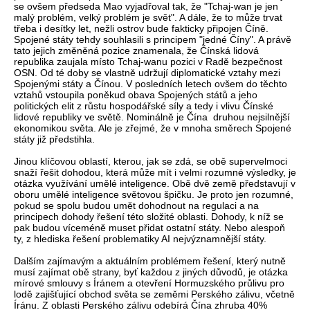
se ovšem předseda Mao vyjadřoval tak, že "Tchaj-wan je jen
malý problém, velký problém je svět". A dále, že to může trvat
třeba i desítky let, nežli ostrov bude fakticky připojen Číně.
Spojené státy tehdy souhlasili s principem "jedné Číny". A právě
tato jejich změněná pozice znamenala, že Čínská lidová
republika zaujala místo Tchaj-wanu pozici v Radě bezpečnost
OSN. Od té doby se vlastně udržují diplomatické vztahy mezi
Spojenými státy a Čínou. V posledních letech ovšem do těchto
vztahů vstoupila poněkud obava Spojených států a jeho
politických elit z růstu hospodářské síly a tedy i vlivu Čínské
lidové republiky ve světě. Nominálně je Čína druhou nejsilnější
ekonomikou světa. Ale je zřejmé, že v mnoha směrech Spojené
státy již předstihla.
Jinou klíčovou oblastí, kterou, jak se zdá, se obě supervelmoci
snaží řešit dohodou, která může mít i velmi rozumné výsledky, je
otázka využívání umělé inteligence. Obě dvě země představují v
oboru umělé inteligence světovou špičku. Je proto jen rozumné,
pokud se spolu budou umět dohodnout na regulaci a na
principech dohody řešení této složité oblasti. Dohody, k níž se
pak budou víceméně muset přidat ostatní státy. Nebo alespoň
ty, z hlediska řešení problematiky AI nejvýznamnější státy.
Dalším zajímavým a aktuálním problémem řešení, který nutně
musí zajímat obě strany, byť každou z jiných důvodů, je otázka
mírové smlouvy s Íránem a otevření Hormuzského průlivu pro
lodě zajišťující obchod světa se zeměmi Perského zálivu, včetně
Íránu. Z oblasti Perského zálivu odebírá Čína zhruba 40%