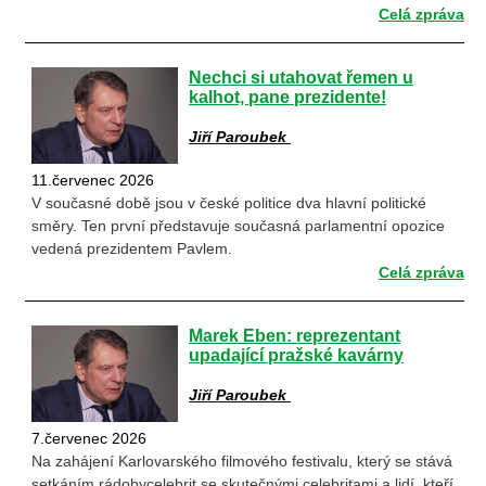
Celá zpráva
Nechci si utahovat řemen u
kalhot, pane prezidente!
Jiří Paroubek
11.červenec 2026
V současné době jsou v české politice dva hlavní politické
směry. Ten první představuje současná parlamentní opozice
vedená prezidentem Pavlem.
Celá zpráva
Marek Eben: reprezentant
upadající pražské kavárny
Jiří Paroubek
7.červenec 2026
Na zahájení Karlovarského filmového festivalu, který se stává
setkáním rádobycelebrit se skutečnými celebritami a lidí, kteří