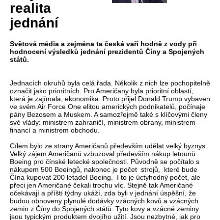
realita
jednání
Světová média a zejména ta česká vaří hodně z vody při
hodnocení výsledků jednání prezidentů Číny a Spojených
států.
Jednacích okruhů byla celá řada. Několik z nich lze pochopitelně
označit jako prioritních. Pro Američany byla prioritní oblastí,
která je zajímala, ekonomika. Proto přijel Donald Trump vybaven
ve svém Air Force One elitou amerických podnikatelů, počínaje
pány Bezosem a Muskem. A samozřejmě také s klíčovými členy
své vlády: ministrem zahraničí, ministrem obrany, ministrem
financí a ministrem obchodu.
Cílem bylo ze strany Američanů především udělat velký byznys.
Velký zájem Američanů vzbuzoval především nákup letounů
Boeing pro čínské letecké společnosti. Původně se počítalo s
nákupem 500 Boeingů, nakonec je počet strojů, které bude
Čína kupovat 200 letadel Boeing. I to je úctyhodný počet, ale
přeci jen Američané čekali trochu víc. Stejně tak Američané
očekávají a příští týdny ukáží, zda byli v jednání úspěšní, že
budou obnoveny plynulé dodávky vzácných kovů a vzácných
zemin z Číny do Spojených států. Tyto kovy a vzácné zeminy
jsou typickým produktem dvojího užití. Jsou nezbytné, jak pro