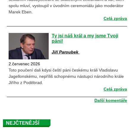
spolu mluví, vystoupil v úvodním ceremoniálu jako moderátor
Marek Eben.
Celá zpráva
Ty jsi náš král a my jsme Tvoji
páni!
Jiří Paroubek
2.červenec 2026
Toto poučení dali kdysi čeští páni českému králi Vladislavu
Jagellonskému, nepříliš schopnému nástupci národního krále
Jiřího z Poděbrad.
Celá zpráva
Další komentáře
NEJČTENĚJŠÍ