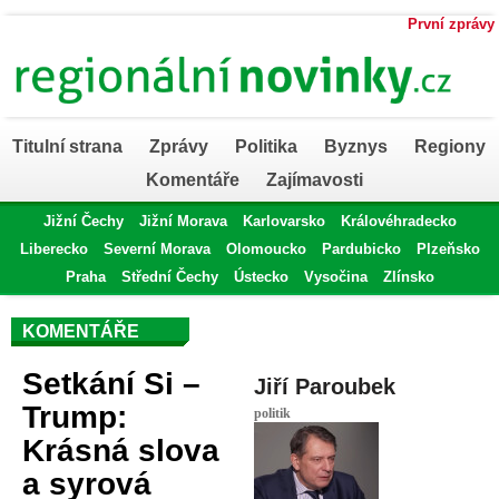
První zprávy
Titulní strana
Zprávy
Politika
Byznys
Regiony
Komentáře
Zajímavosti
Jižní Čechy
Jižní Morava
Karlovarsko
Královéhradecko
Liberecko
Severní Morava
Olomoucko
Pardubicko
Plzeňsko
Praha
Střední Čechy
Ústecko
Vysočina
Zlínsko
KOMENTÁŘE
Setkání Si –
Jiří Paroubek
Trump:
politik
Krásná slova
a syrová