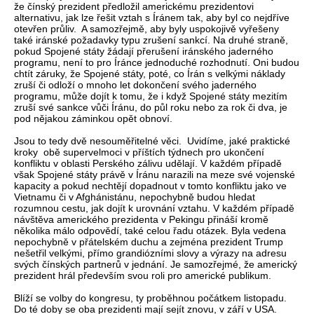
že čínský prezident předložil americkému prezidentovi
alternativu, jak lze řešit vztah s Íránem tak, aby byl co nejdříve
otevřen průliv. A samozřejmě, aby byly uspokojivě vyřešeny
také iránské požadavky typu zrušení sankcí. Na druhé straně,
pokud Spojené státy žádají přerušení iránského jaderného
programu, není to pro Íránce jednoduché rozhodnutí. Oni budou
chtít záruky, že Spojené státy, poté, co Írán s velkými náklady
zruší či odloží o mnoho let dokončení svého jaderného
programu, může dojít k tomu, že i když Spojené státy mezitím
zruší své sankce vůči Íránu, do půl roku nebo za rok či dva, je
pod nějakou záminkou opět obnoví.
Jsou to tedy dvě nesouměřitelné věci. Uvidíme, jaké praktické
kroky obě supervelmoci v příštích týdnech pro ukončení
konfliktu v oblasti Perského zálivu udělají. V každém případě
však Spojené státy právě v Íránu narazili na meze své vojenské
kapacity a pokud nechtějí dopadnout v tomto konfliktu jako ve
Vietnamu či v Afghánistánu, nepochybně budou hledat
rozumnou cestu, jak dojít k urovnání vztahu. V každém případě
návštěva amerického prezidenta v Pekingu přináší kromě
několika málo odpovědí, také celou řadu otázek. Byla vedena
nepochybně v přátelském duchu a zejména prezident Trump
nešetřil velkými, přímo grandiózními slovy a výrazy na adresu
svých čínských partnerů v jednání. Je samozřejmé, že americký
prezident hrál především svou roli pro americké publikum.
Blíží se volby do kongresu, ty proběhnou počátkem listopadu.
Do té doby se oba prezidenti mají sejít znovu, v září v USA.