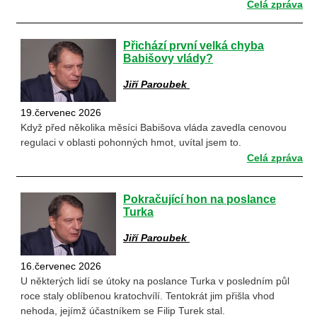
Celá zpráva
Přichází první velká chyba
Babišovy vlády?
Jiří Paroubek
19.červenec 2026
Když před několika měsíci Babišova vláda zavedla cenovou
regulaci v oblasti pohonných hmot, uvítal jsem to.
Celá zpráva
Pokračující hon na poslance
Turka
Jiří Paroubek
16.červenec 2026
U některých lidí se útoky na poslance Turka v posledním půl
roce staly oblíbenou kratochvílí. Tentokrát jim přišla vhod
nehoda, jejímž účastníkem se Filip Turek stal.