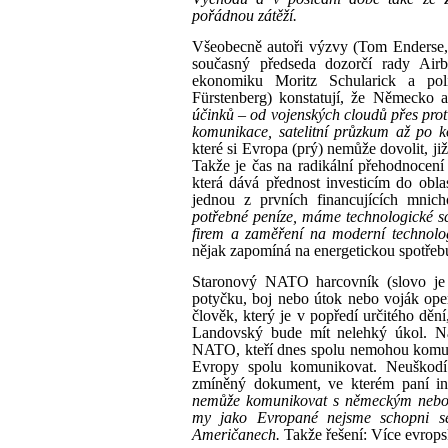
pořádnou zátěží.
Všeobecně autoři výzvy (Tom Enderse
současný předseda dozorčí rady Airbu
ekonomiku Moritz Schularick a pol
Fürstenberg) konstatují, že Německo
účinků
–
od vojenských cloudů přes prot
komunikace, satelitní průzkum až po k
které si Evropa (prý) nemůže dovolit, j
Takže je čas na radikální přehodnocení
která dává přednost investicím do obla
jednou z prvních financujících mni
potřebné peníze, máme technologické s
firem a zaměření na moderní technolog
nějak zapomíná na energetickou spotřebu
Staronový NATO harcovník (slovo je
potyčku, boj nebo útok nebo voják ope
člověk, který je v popředí určitého d
Landovský bude mít nelehký úkol. Např
NATO, kteří dnes spolu nemohou komu
Evropy spolu komunikovat. Neuškodí 
zmíněný dokument, ve kterém paní in
nemůže komunikovat s německým nebo 
my jako Evropané nejsme schopni se
Američanech.
Takže řešení: Více evrops