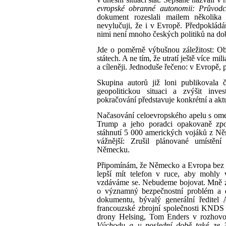
evropské obranné autonomii: Průvodce
dokument rozeslali mailem několik
nevylučuji, že i v Evropě. Předpokládá
nimi není mnoho českých politiků na d
Jde o poměrně výbušnou záležitost: O
státech. A ne tím, že utratí ještě více mil
a cíleněji. Jednoduše řečeno: v Evropě, 
Skupina autorů již loni publikovala
geopolitickou situaci a zvýšit inv
pokračování představuje konkrétní a aktu
Načasování celoevropského apelu s ome
Trump a jeho poradci opakovaně zp
stáhnutí 5 000 amerických vojáků z Něm
vážnější: Zrušil plánované umístě
Německu.
Připomínám, že Německo a Evropa bez s
lepší mít telefon v ruce, aby mohly 
vzdáváme se. Nebudeme bojovat. Mně zná
o významný bezpečnostní problém a d
dokumentu, bývalý generální ředitel 
francouzské zbrojní společnosti KNDS 
drony Helsing, Tom Enders v rozhovo
Východu a v poslední době také ze 