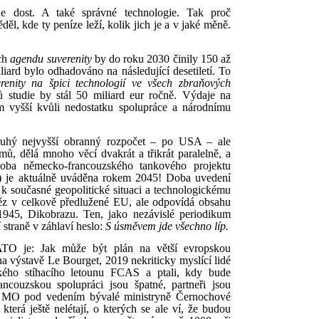
je dost. A také správné technologie. Tak proč
l, kde ty peníze leží, kolik jich je a v jaké měně.
ich
agendu suverenity
by do roku 2030 činily 150 až
liard bylo odhadováno na následující desetiletí. To
renity na špici technologií ve všech zbraňových
ů studie by stál 50 miliard eur ročně. Výdaje na
 vyšší kvůli nedostatku spolupráce a národnímu
ruhý nejvyšší obranný rozpočet – po USA – ale
ů, dělá mnoho věcí dvakrát a třikrát paralelně, a
doba německo-francouzského tankového projektu
je aktuálně uváděna rokem 2045! Doba uvedení
k současné geopolitické situaci a technologickému
eněz v celkově předlužené EU, ale odpovídá obsahu
1945, Dikobrazu. Ten, jako nezávislé periodikum
 straně v záhlaví heslo:
S úsměvem jde všechno líp.
ATO je: Jak může být plán na větší evropskou
na výstavě Le Bourget, 2019 nekriticky myslící lidé
ského stíhacího letounu FCAS a ptali, kdy bude
couzskou spolupráci jsou špatné, partneři jsou
ké MO pod vedením bývalé ministryně Černochové
která ještě nelétají, o kterých se ale ví, že budou