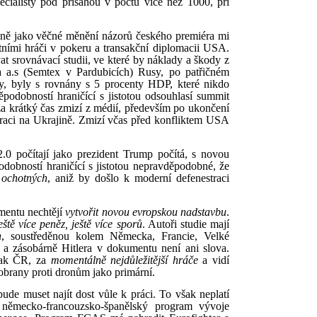
ecialisty pod přísahou v počtu více než 1000, při
ě jako věčné měnění názorů českého premiéra mi
tními hráči v pokeru a transakční diplomacii USA.
at srovnávací studii, ve které by náklady a škody z
 a.s (Semtex v Pardubicích) Rusy, po patřičném
y, byly s rovnány s 5 procenty HDP, které nikdo
ěpodobností hraničící s jistotou odsouhlasí summit
krátký čas zmizí z médií, především po ukončení
eraci na Ukrajině. Zmizí včas před konfliktem USA
.0 počítají jako prezident Trump počítá, s novou
odobností hraničící s jistotou nepravděpodobné, že
 ochotných
, aniž by došlo k moderní defenestraci
umentu nechtějí
vytvořit novou evropskou nadstavbu
.
eště více peněz, ještě více sporů
. Autoři studie mají
h
, soustředěnou kolem Německa, Francie, Velké
a zásobárně Hitlera v dokumentu není ani slova.
šak ČR, za
momentálně nejdůležitější hráče
a vidí
obrany proti dronům jako primární.
ude muset najít dost vůle k práci. To však neplatí
 německo-francouzsko-španělský program vývoje