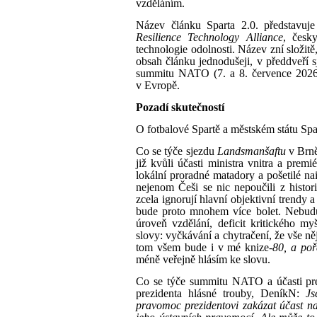
vzděláním.
Název článku Sparta 2.0. představuj
Resilience Technology Alliance
, česk
technologie odolnosti. Název zní složitě
obsah článku jednodušeji, v předdveří 
summitu NATO (7. a 8. července 2026)
v Evropě.
Pozadí skutečností
O fotbalové Spartě a městském státu Spa
Co se týče sjezdu
Landsmanšaftu
v Brně
již kvůli účasti ministra vnitra a pre
lokální proradné matadory a pošetilé nai
nejenom Češi se nic nepoučili z histor
zcela ignorují hlavní objektivní trendy
bude proto mnohem více bolet. Nebudu p
úroveň vzdělání, deficit kritického my
slovy: vyčkávání a chytračení, že vše ně
tom všem bude i v mé knize-
80, a poř
méně veřejně hlásím ke slovu.
Co se týče summitu NATO a účasti pr
prezidenta hlásné trouby, DeníkN:
Js
pravomoc prezidentovi zakázat účast n