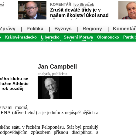
ová
KOMENTÁŘ:
Ivo Strejček
Zrušit deváté třídy je v
našem školství úkol snad
až poslední
Zprávy
|
Politika
|
Byznys
|
Regiony
|
Komentář
o
Královéhradecko
Liberecko
Severní Morava
Olomoucko
Pardu
Ústecko
Vysočina
Zlínsko
Jan Campbell
analytik, publicista
ového klubu se
ložen Athletic
 rok později
arvami modrá,
ARENA (dříve Letná) a je jedním z nejúspěšnějších a
ského státu v řeckém Peloponésu. Stát byl proslulý
odpovídajícím způsobem přísnou disciplínou a