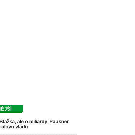
ĚJŠÍ
Blažka, ale o miliardy. Paukner
Fialovu vládu