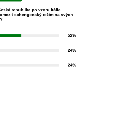
eská republika po vzoru Itálie
omezit schengenský režim na svých
h?
52%
24%
24%