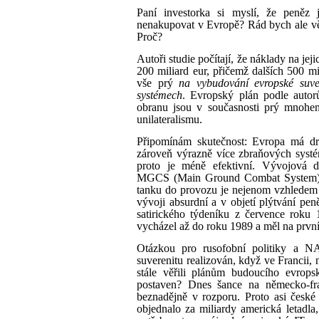
Paní investorka si myslí, že peněz 
nenakupovat v Evropě? Rád bych ale vědě
Proč?
Autoři studie počítají, že náklady na jej
200 miliard eur, přičemž dalších 500 mi
vše prý
na vybudování evropské suve
systémech
. Evropský plán podle autor
obranu jsou v současnosti prý mnohem
unilateralismu.
Připomínám skutečnost: Evropa má d
zároveň výrazně více zbraňových systém
proto je méně efektivní. Vývojová 
MGCS (Main Ground Combat System) 
tanku do provozu je nejenom vzhledem 
vývoji absurdní a v objetí plýtvání p
satirického týdeníku z července roku 
vycházel až do roku 1989 a měl na první
Otázkou pro rusofobní politiky a N
suverenitu realizován, když ve Francii, 
stále věřili plánům budoucího evrop
postaven? Dnes šance na německo-fran
beznadějně v rozporu. Proto asi čes
objednalo za miliardy americká letadla, 