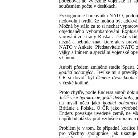
potřebovat ne výjezdné vojenské IT sp
současném počtu v desítkách.
Fyziognomie harcovníka NATO, podobn
nedovolují tvrdit, že mohou být adekvá
Možná by stálo za to si nechat vypracov
objednaného vybombardování Explosia
varování ze strany Ruska a české vlád
nezná a nebude znát, které ale s pravd
NATO v Ankaře. Představitelé NATO za 
války s Iránem a speciální vojenské op
s Čínou.
Autoři předem zmíněné studie Sparta 2
koalicí ochotných.
Jeví se mi s pravděp
ČR si dovolí být
členem dvou koalicí
v české kotlině.
Proto chytře, podle Endersa autoři dok
Ještě více byrokracie, ještě delší doby, j
na mysli něco jako
koalici ochotnýc
Británie a Polska. O ČR jako výrobně 
Enders považuje uvedené země, ne v
například otázky protivzdušné obrany a 
Problém je v tom, že případná koalice b
pro všechny spolupráce, jak ukazuje