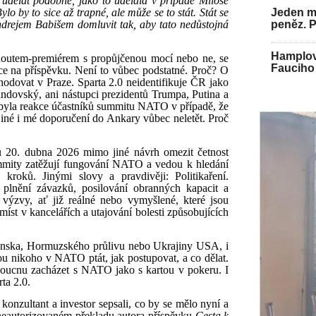
 udělat podobně, jako to udělala v případě Miloše
ylo by to sice až trapné, ale může se to stát. Stát se
Jeden mu
drejem Babišem domluvit tak, aby tato nedůstojná
peněz. 
Hamplov
houtem-premiérem s propůjčenou mocí nebo ne, se
Fauciho 
ce na příspěvku. Není to vůbec podstatné. Proč? O
odovat v Praze. Sparta 2.0 neidentifikuje ČR jako
andovský, ani nástupci prezidentů Trumpa, Putina a
 byla reakce účastníků summitu NATO v případě, že
iné i mé doporučení do Ankary vůbec neletět. Proč
tu 20. dubna 2026 mimo jiné návrh omezit četnost
mmity zatěžují fungování NATO a vedou k hledání
 kroků. Jinými slovy a pravdivěji: Politikaření.
plnění závazků, posilování obranných kapacit a
ýzvy, ať již reálné nebo vymyšlené, které jsou
st v kancelářích a utajování bolesti způsobujících
ónska, Hormuzského průlivu nebo Ukrajiny USA, i
 nikoho v NATO ptát, jak postupovat, a co dělat.
oucnu zacházet s NATO jako s kartou v pokeru. I
ta 2.0.
onzultant a investor sepsali, co by se mělo nyní a
v neautorizovaném překladu autora příspěvku-
Cesta k