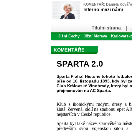
KOMENTÁŘ:
Daniela Kovář
Inferno mezi námi
Titulní strana
|
Jižní Čechy
Jižní Morava
Karlovarsk
KOMENTÁŘE
SPARTA 2.0
Sparta Praha: Historie tohoto fotbal
píše od 16. listopadu 1893, kdy byl za
Club Královské Vinohrady, který byl o
přejmenován na AC Sparta.
Klub s ikonickými rudými dresy a b
žlutá, červená, sídlí na stadionu epet 
nejstarších v České republice.
Sparta byl také název starověkého měst
především svou vojenskou silou a 