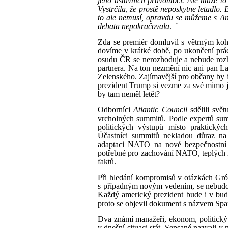
jeho ústavních pravomocí. Ale může to
Vystrčila, že prostě neposkytne letadlo. B
to ale nemusí, opravdu se můžeme s An
debata nepokračovala
.
¨
Zda se premiér domluvil s větrným ko
dovíme v krátké době, po ukončení prá
osudu ČR se nerozhoduje a nebude rozh
partnera. Na ton nezmění nic ani pan L
Zelenského. Zajímavější pro občany by
prezident Trump si vezme za své mimo j
by tam neměl letět?
Odborníci
Atlantic Council
sdělili svě
vrcholných summitů. Podle expertů su
politických výstupů místo praktických
Účastníci summitů nekladou důraz na 
adaptaci NATO na nové bezpečnostní v
potřebné pro zachování NATO, teplých mí
faktů.
Při hledání kompromisů v otázkách Gr
s případným novým vedením, se nebudou
Každý americký prezident bude i v bud
proto se objevil dokument s názvem Spar
Dva známí manažeři, ekonom, politický k
v dnešní situaci stát. Sepsané nazvali 