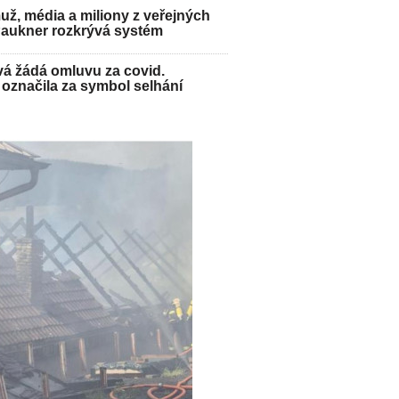
ž, média a miliony z veřejných
Paukner rozkrývá systém
á žádá omluvu za covid.
označila za symbol selhání