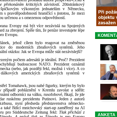
 překonáním kritických závislostí
. 20tistránkový
a špičkovým výkonným jednatelům v Německu,
m s pravděpodobností hraničící s jistotou, že mezi
obu určenou a s omezenou odpovědností.
brana Evropy má být více nezávislá na Spojených
iard za zbrojení. Spíše tím, že peníze investujete lépe
pro Evropu.
KOMENT
 článek, jehož cílem bylo reagovat na změněnou
estice do moderních zbraňových systémů. Jeho
ální otázku: Jak se Evropa může stát nezávislejší?
zeným počtem adresátů je ideální. Proč? Prezident
ochybňují budoucnost NATO. Prezident oznámil
ecka (nebo, jak později řekl, možná i více). A co
ní dálkových amerických zbraňových systémů v
třel Tomahawk, jsou nahé figurky, kterým by bylo
v případě pobláznění v Kremlu zavolat a sdělit:
mí odborníci na válku, rusofobové, říkají, že jde
ar ruskému prezidentu Putinovi. Jeden z autorů
Airbusu, nyní předseda představenstva německo-
a také řídící mnichovský start-up zaměřený na AI
ru pro Süddeutsche Zeitung řekl:
Tlak přichází z
ANKETA
Západu. A právě tlak ze Západu je pro Evropu