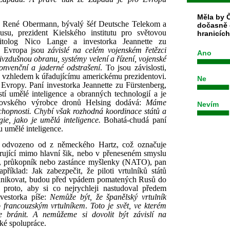
Měla by Č
, René Obermann, bývalý šéf Deutsche Telekom a
dočasně 
su, prezident Kielského institutu pro světovou
hranicíc
itolog Nico Lange a investorka Jeannette zu
 a Evropa jsou
závislé na celém vojenském řetězci
Ano
ivzdušnou obranu, systémy velení a řízení, vojenské
onvenční a jaderné odstrašení
. To jsou závislosti,
iž vzhledem k úřadujícímu americkému prezidentovi.
Ne
 Evropy. Paní investorka Jeannette zu Fürstenberg,
stí umělé inteligence a obranných technologií a je
chovského výrobce dronů Helsing dodává:
Máme
Nevím
chopnosti. Chybí však rozhodná koordinace států a
ie, jako je umělá inteligence.
Bohatá-chudá paní
 umělé inteligence.
 odvozeno od z německého Hartz, což označuje
rující mimo hlavní šik, nebo v přeneseném smyslu
ění, průkopník nebo zastánce myšlenky (NATO), pan
íklad: Jak zabezpečit, že piloti vrtulníků států
nikovat, budou před vpádem pomatených Rusů do
proto, aby si co nejrychleji nastudoval předem
vestorka píše:
Nemůže být, že španělský vrtulník
francouzským vrtulníkem
.
Toto je svět, ve kterém
 bránit. A nemůžeme si dovolit být závislí na
ké spolupráce.