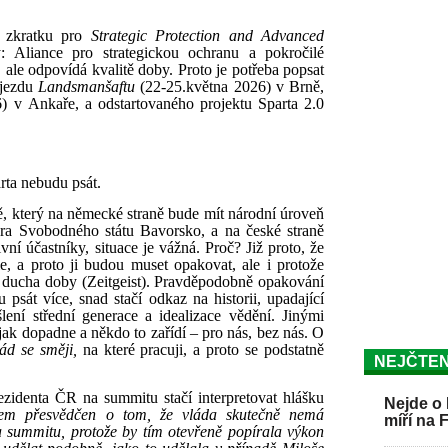
e zkratku pro
Strategic Protection and Advanced
y: Aliance pro strategickou ochranu a pokročilé
, ale odpovídá kvalitě doby. Proto je potřeba popsat
sjezdu
Landsmanšaftu
(22-25.května 2026) v Brně,
 v Ankaře, a odstartovaného projektu Sparta 2.0
rta nebudu psát.
, který na německé straně bude mít národní úroveň
miéra Svobodného státu Bavorsko, a na české straně
vní účastníky, situace je vážná. Proč? Již proto, že
ie, a proto ji budou muset opakovat, ale i protože
 a ducha doby (Zeitgeist). Pravděpodobně opakování
sát více, snad stačí odkaz na historii, upadající
šlení střední generace a idealizace vědění. Jinými
jak dopadne a někdo to zařídí – pro nás, bez nás. O
ád se směji,
na které pracuji, a proto se podstatně
NEJČTEN
ezidenta ČR na summitu
stačí interpretovat hlášku
Nejde o 
em přesvědčen o tom, že vláda skutečně nemá
míří na 
a summitu, protože by tím otevřeně popírala výkon