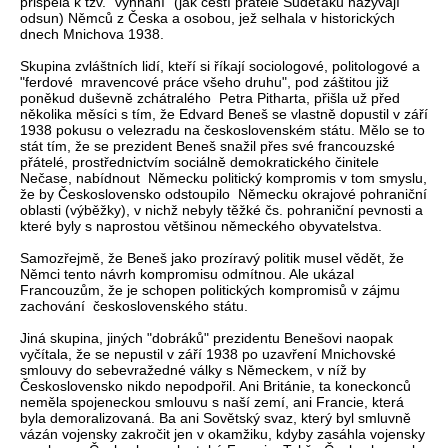
přispěla k tzv. "vyhnání" (jak čeští přatelé Sudeťáků nazývají
odsun) Němců z Česka a osobou, jež selhala v historických
dnech Mnichova 1938.
Skupina zvláštních lidí, kteří si říkají sociologové, politologové a
"ferdové mravencové práce všeho druhu", pod záštitou již
poněkud duševně zchátralého Petra Pitharta, přišla už před
několika měsíci s tím, že Edvard Beneš se vlastně dopustil v září
1938 pokusu o velezradu na československém státu. Mělo se to
stát tím, že se prezident Beneš snažil přes své francouzské
přátelé, prostřednictvím sociálně demokratického činitele
Nečase, nabídnout Německu politický kompromis v tom smyslu,
že by Československo odstoupilo Německu okrajové pohraniční
oblasti (výběžky), v nichž nebyly těžké čs. pohraniční pevnosti a
které byly s naprostou většinou německého obyvatelstva.
Samozřejmě, že Beneš jako prozíravý politik musel vědět, že
Němci tento návrh kompromisu odmítnou. Ale ukázal
Francouzům, že je schopen politických kompromisů v zájmu
zachování československého státu.
Jiná skupina, jiných "dobráků" prezidentu Benešovi naopak
vyčítala, že se nepustil v září 1938 po uzavření Mnichovské
smlouvy do sebevražedné války s Německem, v níž by
Československo nikdo nepodpořil. Ani Británie, ta koneckonců
neměla spojeneckou smlouvu s naší zemí, ani Francie, která
byla demoralizovaná. Ba ani Sovětský svaz, který byl smluvně
vázán vojensky zakročit jen v okamžiku, kdyby zasáhla vojensky