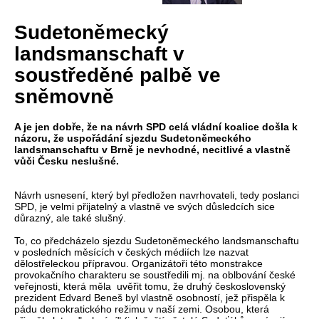
Sudetoněmecký
landsmanschaft v
soustředěné palbě ve
sněmovně
A je jen dobře, že na návrh SPD celá vládní koalice došla k
názoru, že uspořádání sjezdu Sudetoněmeckého
landsmanschaftu v Brně je nevhodné, necitlivé a vlastně
vůči Česku neslušné.
Návrh usnesení, který byl předložen navrhovateli, tedy poslanci
SPD, je velmi přijatelný a vlastně ve svých důsledcích sice
důrazný, ale také slušný.
To, co předcházelo sjezdu Sudetoněmeckého landsmanschaftu
v posledních měsících v českých médiích lze nazvat
dělostřeleckou přípravou. Organizátoři této monstrakce
provokačního charakteru se soustředili mj. na oblbování české
veřejnosti, která měla uvěřit tomu, že druhý československý
prezident Edvard Beneš byl vlastně osobností, jež přispěla k
pádu demokratického režimu v naší zemi. Osobou, která