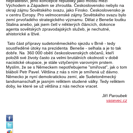
nepřátelství, jeho koncepce republiky jako mostu mezi
Východem a Západem se zhroutila. Československo nebylo na
okraji zájmu Sovětského svazu, jako Finsko. Československo je
v centru Evropy. Pro velmocenské zájmy Sovětského svazu bylo
zemí prvořadého strategického významu. Dělat z Beneše loutku
Stalina anebo, jak jsem četl v některých článcích, dokonce
agenta sovětských zpravodajských služeb, je nechutné,
ahistorické a lživé.
Tato část přípravy sudetoněmeckého sjezdu v Brně - tedy
soustředěné útoky na prezidenta Beneše - selhala a je to tak
dobře. Na 360 000 obětí československých občanů, kteří
položili své životy často za velmi brutálních okolností v době
nacistické okupace, je stále vztyčeným varovným prstem.
Myslím, že se s Německem nepotřebujeme "smiřovat", jak o tom
blábolí Petr Pavel. Většina z nás s ním je smířená už dávno.
Německo je nyní demokratickou zemí, ale Sudetoněmecký
landsmanschaft je jasným reliktem studené války. Tedy reliktem
doby, ke které se už většina z nás nechce vracet.
Jiří Paroubek
vasevec.cz