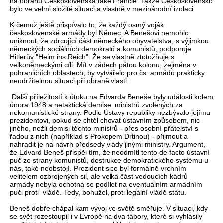
na obranu Československa také Francie. Takže Československo
bylo ve velmi složité situaci a vlastně v mezinárodní izolaci.
K čemuž ještě přispívalo to, že každý osmý voják
československé armády byl Němec. A Benešovi nemohlo
uniknout, že zdrcující část německého obyvatelstva, s výjimkou
německých sociálních demokratů a komunistů, podporuje
Hitlerův "Heim ins Reich". Že se vlastně ztotožňuje s
velkoněmeckými cíli. Mít v zádech pátou kolonu, zejména v
pohraničních oblastech, by vytvářelo pro čs. armádu prakticky
neudržitelnou situaci při obraně vlasti.
Další příležitostí k útoku na Edvarda Beneše byly události kolem
února 1948 a netaktická demise ministrů zvolených za
nekomunistické strany. Podle Ústavy republiky nezbývalo jejímu
prezidentovi, pokud se chtěl chovat ústavním způsobem, nic
jiného, nežli demisi těchto ministrů - přes osobní přátelství s
řadou z nich (například s Prokopem Drtinou) - přijmout a
nahradit je na návrh předsedy vlády jinými ministry. Argument,
že Edvard Beneš přispěl tím, že neodmítl tento de facto ústavní
puč ze strany komunistů, destrukce demokratického systému u
nás, také neobstojí. Prezident sice byl formálně vrchním
velitelem ozbrojených sil, ale velká část vedoucích kádrů
armády nebyla ochotná se podílet na eventuálním armádním
puči proti vládě. Tedy, bohužel, proti legální vládě státu.
Beneš dobře chápal kam vývoj ve světě směřuje. V situaci, kdy
se svět rozestoupil i v Evropě na dva tábory, které si vyhlásily