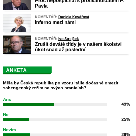
Proč nepospíchat s protikandidátem P.
Pavla
KOMENTÁŘ:
Daniela Kovářová
Inferno mezi námi
KOMENTÁŘ:
Ivo Strejček
Zrušit deváté třídy je v našem školství
úkol snad až poslední
ANKETA
Měla by Česká republika po vzoru Itálie dočasně omezit
schengenský režim na svých hranicích?
Ano
49%
Ne
25%
Nevím
26%