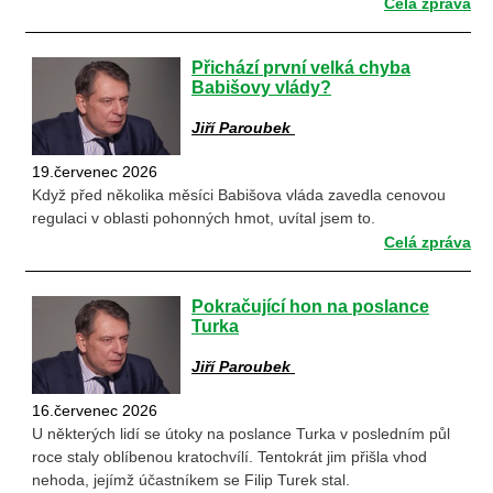
Celá zpráva
Přichází první velká chyba
Babišovy vlády?
Jiří Paroubek
19.červenec 2026
Když před několika měsíci Babišova vláda zavedla cenovou
regulaci v oblasti pohonných hmot, uvítal jsem to.
Celá zpráva
Pokračující hon na poslance
Turka
Jiří Paroubek
16.červenec 2026
U některých lidí se útoky na poslance Turka v posledním půl
roce staly oblíbenou kratochvílí. Tentokrát jim přišla vhod
nehoda, jejímž účastníkem se Filip Turek stal.