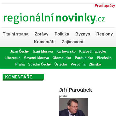
První zprávy
Titulní strana
Zprávy
Politika
Byznys
Regiony
Komentáře
Zajímavosti
Jižní Čechy
Jižní Morava
Karlovarsko
Královéhradecko
Liberecko
Severní Morava
Olomoucko
Pardubicko
Plzeňsko
Praha
Střední Čechy
Ústecko
Vysočina
Zlínsko
KOMENTÁŘE
Jiří Paroubek
politik