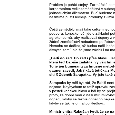
Problém je pořád stejný. Farmářské ze
korporátnímu velkozemědělství v subtrop
jednoduchým dilematem. Buď budeme naš
nesmíme pustit levnější produkty z Jižní
Čeští zemědělci mají také celkem jednodu
podporu, koneckonců, jde o základní pot
agrokoncernů, aby realizovali úspory z 
žádné zemědělství nebudeme potřebovat,
Nemohu se dočkat, až budou naši lepšoli
divných zemí, ale že jsme závislí i na m
„Berlí do zad. Do zad i přes hlavu. J
která teď Babiše zmlátila, vy všichni 
To je jen bumerang za hnusné metody
gauner zavedl. Jak říkává tetička z 
síti X Zdeněk Šarapatka. Vy jste také 
Šarapatka by měl být rád, že Babiš není t
nejsme. Kdybychom to totiž opravdu zav
v posteli koňskou hlavu a bál by se přejít 
proto, že dobře vědí o naší mírumilovnos
dopadl, kdyby se takhle ohnal po něja
kdyby se takhle ohnal po Redlovi..
Ministr vnitra Rakušan tvrdí, že se n