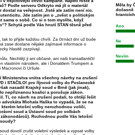
 v nejcitlivější chvíli kampaně. Napětí roste a
Měla by Č
zač? Podle serveru Odkryto má jít o materiál
dočasně 
r dostal na veřejnost. Jisté ale zatím není nic.
hranicíc
tenticitu. Jde zatím jen o „zvěst s politickým
t sama o sobě. Co si o tom myslíte, když
o“? Schytá podle Vás hnutí STAN těsně před
Ano
, tak to přijde každou chvíli. Za čtrnáct dní už bude
Ne
ná zase dostane nějaké zajímavé informace o
ezky hlasitě zazpívají.
Nevím
u. Nechtějí ji ani občané, ani naši transatlantičtí
děn vlastním národem, ale i Donaldem Trumpem a
i Macronovi či Uršule.
í Ministerstva vnitra všechny návrhy na zrušení
SPD i STAČILO! pro říjnové volby do Poslanecké
ak nasadil Krajský soud v Brně (jak jinak),
lo nepřiznanou koalici a porušuje zákon.
. Ti, co návrh na zrušení podali, to chtějí řešit
 advokáta Michala Haška to vypadá, že se na
e kterém letošní volby nerozhodnou voliči,
správní soud a Ústavní soud po volbách
zákonodárců). Rozhodnou podle Vás letošní
ě soudy?
í soud dovolí zrušit volební výsledek a vypsat volby