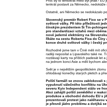
Proč by to tentokrát mělo být jinak? EU
tenkrát postavit za Německo, nedokáže
Ostatně, ani Německo se nedokázalo po
Slovenský premiér Robert Fico se v P
světové války. Při této příležitosti 
čínským prezidentem Si Ťin-pchingem
pro standardizaci vztahů mezi oběma
nové jaderné elektrárny na Slovensk
říkáte na cestu Roberta Fica do Číny 
konce druhé světové války i český p
Rozhodně jsme tam v Číně měli mít ofici
raději neposílal a Lipavského také ne. T
rozdávají karty na příštích padesát let a j
na jednom konci Asie a měli bychom ale
Svět je v největším geopolitickém zlomu 
ohlodávají konečky starých pletich a předs
Polští farmáři se znovu zablokovali s
vypuknutí válečného konfliktu na Ukra
severu Kyiv Independent stálo ve fro
Akci zahájili polští zemědělci v reakc
produkce a obchodní dohodu EU s ji
prezentovali protest jako naléhavou v
je přesně jádro problému a dotýká s