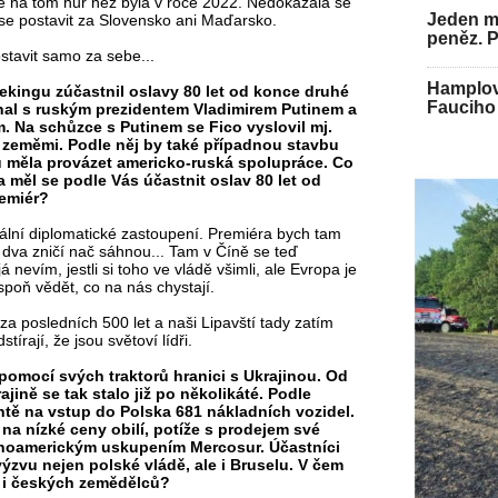
 je na tom hůř než byla v roce 2022. Nedokázala se
Jeden mu
 se postavit za Slovensko ani Maďarsko.
peněz. 
stavit samo za sebe...
Hamplov
ekingu zúčastnil oslavy 80 let od konce druhé
Fauciho 
jednal s ruským prezidentem Vladimirem Putinem a
. Na schůzce s Putinem se Fico vyslovil mj.
 zeměmi. Podle něj by také případnou stavbu
u měla provázet americko-ruská spolupráce. Co
a měl se podle Vás účastnit oslav 80 let od
remiér?
ální diplomatické zastoupení. Premiéra bych tam
i dva zničí nač sáhnou... Tam v Číně se teď
á nevím, jestli si toho ve vládě všimli, ale Evropa je
spoň vědět, co na nás chystají.
za posledních 500 let a naši Lipavští tady zatím
tírají, že jsou světoví lídři.
 pomocí svých traktorů hranici s Ukrajinou. Od
jině se tak stalo již po několikáté. Podle
ntě na vstup do Polska 681 nákladních vozidel.
i na nízké ceny obilí, potíže s prodejem své
hoamerickým uskupením Mercosur. Účastníci
ýzvu nejen polské vládě, ale i Bruselu. V čem
e i českých zemědělců?