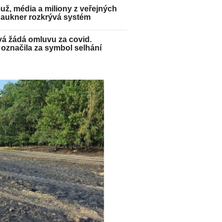
ž, média a miliony z veřejných
Paukner rozkrývá systém
á žádá omluvu za covid.
označila za symbol selhání