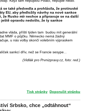
hystají. Když tam nepůjdou Poláci, nepůjde nikdo.
á se také předvedla a prohlásila, že protiruské
áty EU, aby předložily návrhy na nové sankce
né, že Rusko mír nechce a připravuje se na další
im ještě opravdu nedošlo, že ty sankce
 padne vláda, příští týden tam budou mít generální
ádat MMF o půjčku. Německo nemá žádný
račuje, u nás volby skončí volebním výpraskem
.
líček sankcí dřív, než se Francie sesype...
(Vidlák pro Prvnizpravy.cz, foto: red.)
Tisk stránky
Doporučit stránku
štíví Srbsko, chce „odtáhnout“
skvy