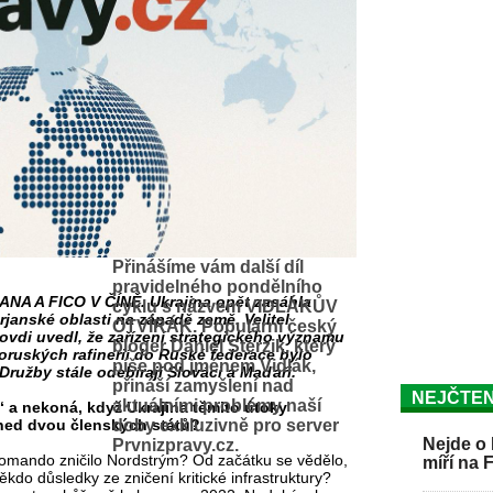
Přinášíme vám další díl
pravidelného pondělního
 A FICO V ČÍNĚ. Ukrajina opět zasáhla
cyklu s názvem VIDLÁKŮV
rjanské oblasti na západě země. Velitel
OTVÍRÁK. Populární český
ovdi uvedl, že zařízení strategického významu
bloger Daniel Sterzik, který
oruských rafinerií do Ruské federace bylo
píše pod jménem Vidlák,
užby stále odebírají Slováci a Maďaři.
přináší zamyšlení nad
NEJČTEN
aktuálními problémy naší
“ a nekoná, když Ukrajina těmito útoky
ned dvou členských států?
doby exkluzivně pro server
Nejde o 
Prvnizpravy.cz.
komando zničilo Nordstrým? Od začátku se vědělo,
míří na 
kdo důsledky ze zničení kritické infrastruktury?