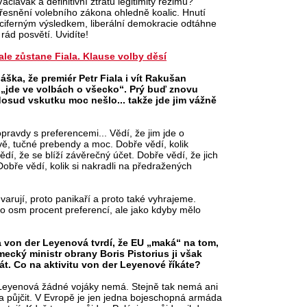
áclavák a definitivní ztrátu legitimity režimu?
řesnění volebního zákona ohledně koalic. Hnutí
ciferným výsledkem, liberální demokracie odtáhne
 rád posvětí. Uvidíte!
ale zůstane Fiala. Klause volby děsí
áška, že premiér Petr Fiala i vít Rakušan
e „jde ve volbách o všecko“. Prý buď znovu
dosud vskutku moc nešlo... takže jde jim vážně
pravdy s preferencemi... Vědí, že jim jde o
vě, tučné prebendy a moc. Dobře vědí, kolik
vědí, že se blíží závěrečný účet. Dobře vědí, že jich
Dobře vědí, kolik si nakradli na předražených
varují, proto panikaří a proto také vyhrajeme.
lo osm procent preferencí, ale jako kdyby mělo
von der Leyenová tvrdí, že EU „maká“ na tom,
mecký ministr obrany Boris Pistorius ji však
t. Co na aktivitu von der Leyenové říkáte?
." Leyenová žádné vojáky nemá. Stejně tak nemá ani
 a půjčit. V Evropě je jen jedna bojeschopná armáda