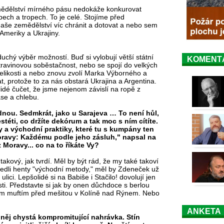
mědělství mírného pásu nedokáže konkurovat
ech a tropech. To je celé. Stojíme před
e zemědělství víc chránit a dotovat a nebo sem
 Ameriky a Ukrajiny.
chý výběr možností. Buď si vylobují větší státní
KOMENT
ravinovou soběstačnost, nebo se spojí do velkých
velikosti a nebo znovu zvolí Marka Výborného a
 protože to za nás obstará Ukrajina a Argentina.
dé čučet, že jsme nejenom závislí na ropě z
ase a chlebu.
ednou. Sedmkrát, jako u Sarajeva … To není hůl,
estéti, co držíte dekórum a tak moc s ním cítíte.
 a východní praktiky, které tu s kumpány ten
Moravy: Každému podle jeho zásluh," napsal na
z Moravy... co na to říkáte Vy?
akový, jak tvrdí. Měl by být rád, že my také takoví
edli henty "východní metody," měl by Zdeneček už
ulici. Lepšolidé si na Babiše i Stačilo! dovolují jen
ti. Představte si jak by onen důchdoce s berlou
kém muftím před mešitou v Kolíně nad Rýnem. Nebo
ANKETA
a něj chystá kompromitující nahrávka. Stín