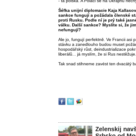
- ta polská. A Poláci se na Ukrajinu nec
Šéfka unijní diplomacie Kaja Kallasov
sankce fungují a požádala členské st
proti Rusku. Podle ní je prý také jas
válku. Další sankce? Myslíte si, že j
nefungují?
Ale jo, fungují perfektně. Ve Francii asi
stávku a zanedlouho budou muset pož
hospodářský růst, deindustrializace pok
liberálů... já myslím, že si Rus nestěžuje
Tak snad stihneme zavést ten dvacátý ba
Zelenskij nav
Srbsko od Mo