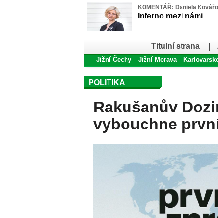
KOMENTÁŘ:
Daniela Kovář
Inferno mezi námi
Titulní strana
|
Jižní Čechy
Jižní Morava
Karlovarsk
POLITIKA
Rakušanův Dozim
vybouchne první