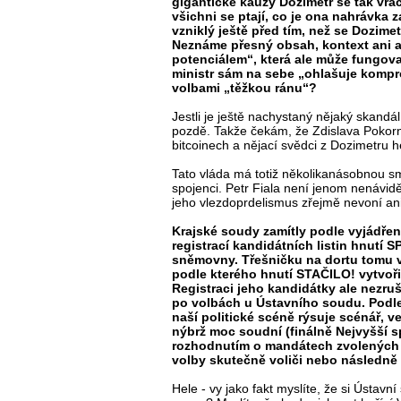
gigantické kauzy Dozimetr se tak vrací
všichni se ptají, co je ona nahrávka 
vzniklý ještě před tím, než se Dozimet
Neznáme přesný obsah, kontext ani au
potenciálem“, která ale může fungova
ministr sám na sebe „ohlašuje kompr
volbami „těžkou ránu“?
Jestli je ještě nachystaný nějaký skandál
pozdě. Takže čekám, že Zdislava Pokor
bitcoinech a nějací svědci z Dozimetru h
Tato vláda má totiž několikanásobnou smůl
spojenci. Petr Fiala není jenom nenávi
jeho vlezdoprdelismus zřejmě nevoní an
Krajské soudy zamítly podle vyjádřen
registrací kandidátních listin hnutí 
sněmovny. Třešničku na dortu tomu vš
podle kterého hnutí STAČILO! vytvoři
Registraci jeho kandidátky ale nezrušil
po volbách u Ústavního soudu. Podle
naší politické scéně rýsuje scénář, v
nýbrž moc soudní (finálně Nejvyšší 
rozhodnutím o mandátech zvolených 
volby skutečně voliči nebo následn
Hele - vy jako fakt myslíte, že si Ústavn