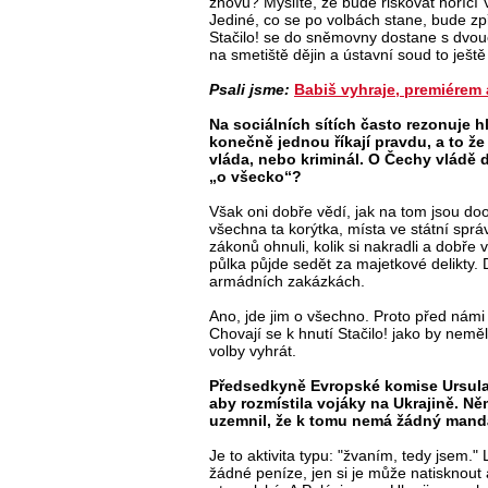
znovu? Myslíte, že bude riskovat hořící V
Jediné, co se po volbách stane, bude zp
Stačilo! se do sněmovny dostane s dvou
na smetiště dějin a ústavní soud to ještě
Psali jsme:
Babiš vyhraje, premiérem 
Na sociálních sítích často rezonuje hl
konečně jednou říkají pravdu, a to ž
vláda, nebo kriminál. O Čechy vládě 
„o všecko“?
Však oni dobře vědí, jak na tom jsou doo
všechna ta korýtka, místa ve státní sprá
zákonů ohnuli, kolik si nakradli a dobře 
půlka půjde sedět za majetkové delikty. 
armádních zakázkách.
Ano, jde jim o všechno. Proto před námi 
Chovají se k hnutí Stačilo! jako by nemě
volby vyhrát.
Předsedkyně Evropské komise Ursula 
aby rozmístila vojáky na Ukrajině. Ně
uzemnil, že k tomu nemá žádný mandá
Je to aktivita typu: "žvaním, tedy jsem
žádné peníze, jen si je může natisknout