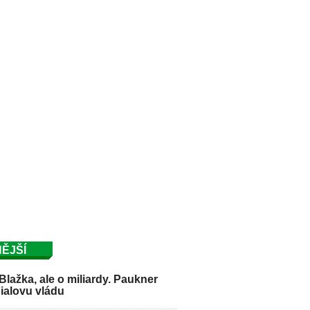
ĚJŠÍ
Blažka, ale o miliardy. Paukner
Fialovu vládu