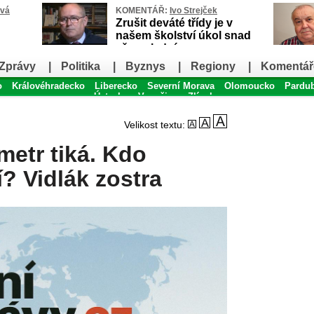
ová
KOMENTÁŘ:
Ivo Strejček
Zrušit deváté třídy je v
našem školství úkol snad
až poslední
Zprávy
|
Politika
|
Byznys
|
Regiony
|
Komentář
o
Královéhradecko
Liberecko
Severní Morava
Olomoucko
Pardu
Ústecko
Vysočina
Zlínsko
Velikost textu:
etr tiká. Kdo
? Vidlák zostra