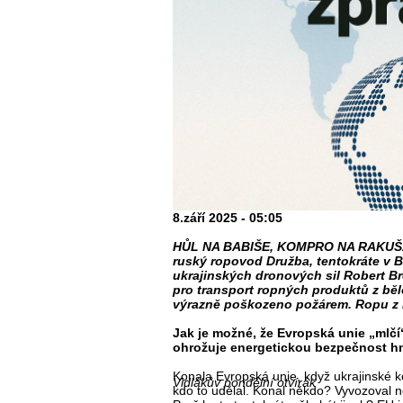
8.září 2025 - 05:05
HŮL NA BABIŠE, KOMPRO NA RAKUŠANA
ruský ropovod Družba, tentokráte v B
ukrajinských dronových sil Robert Br
pro transport ropných produktů z běl
výrazně poškozeno požárem. Ropu z Dr
Jak je možné, že Evropská unie „mlčí
ohrožuje energetickou bezpečnost h
Konala Evropská unie, když ukrajinské 
Vidlákův pondělní otvírák
kdo to udělal. Konal někdo? Vyvozoval ně