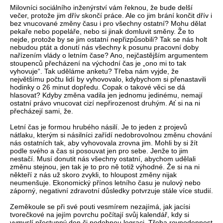
Milovníci sociálního inženýrství vám řeknou, že bude delší
večer, protože jim dřív skončí práce. Ale co jim brání končit dřív i
bez vnucované změny času i pro všechny ostatní? Mohu dělat
pekaře nebo popeláře, nebo si jinak domluvit směny. Že to
nejde, protože by se jim ostatní nepřizpůsobili? Tak se nás holt
nebudou ptát a donutí nás všechny k posunu pracovní doby
nařízením vlády o letním čase? Ano, nejčastějším argumentem
stoupenců přecházení na východní čas je „ono mi to tak
vyhovuje“. Tak uděláme anketu? Třeba nám vyjde, že
největšímu počtu lidí by vyhovovalo, kdybychom si přenastavili
hodinky o 26 minut dopředu. Copak o takové věci se dá
hlasovat? Kdyby změna vadila jen jednomu jedinému, nemají
ostatní právo vnucovat cizí nepřirozenost druhým. Ať si na ni
přecházejí sami, že.
Letní čas je formou hrubého násilí. Je to jeden z projevů
nátlaku, kterým si násilníci zařídí nedobrovolnou změnu chování
nás ostatních tak, aby vyhovovala zrovna jim. Mohli by si žít
podle svého a čas si posouvat jen pro sebe. Jenže to jim
nestačí. Musí donutit nás všechny ostatní, abychom udělali
změnu stejnou, jen tak je to pro ně totiž výhodné. Že si na ni
někteří z nás už skoro zvykli, to hloupost změny nijak
neumenšuje. Ekonomický přínos letního času je nulový nebo
záporný, negativní zdravotní důsledky potvrzuje stále více studií.
Zeměkoule se při své pouti vesmírem nezajímá, jak jacísi
tvorečkové na jejím povrchu počítají svůj kalendář, kdy si
vymyslí přestupný den či podobnou legraci. Třeba rovnodennost