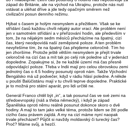
západ do Británie, ale na východ na Ukrajinu, protože nás nutí
vstávat a uléhat dříve a jde tedy opačným směrem než
civilizační posun denního režimu.
Hýbat s časem je holým nesmyslem a přežitkem. Však se ke
střídání časů každou chvíli nějaký autor vrací. Ale problém není
jen v samotném střídání a v přeřizování hodin, ale především v
tom, že na nějakým sedm měsíců přecházíme na špatný, cizí
čas, který neodpovídá naší zeměpisné poloze. A ten problém
nevyřešíme tím, že na špatný čas přejdeme celoročně. Tím ho
jen zhoršíme. Protože ještě větším nesmyslem je přejít trvale
celoročně na cizí čas a mít tak po celý rok poledne už v jedenáct
dopoledne. Zopakujme si, že ne každé území má čas přesně
odpovídající poloze. Třeba v Indii mají pro celou obrovskou zemi
jednotný čas o 4.5 hodiny posunutý oproti nám. Takže Východní
Bengálsko má už podvečer, když v rádiu hlásí poledne. A někde
u pouští Balúčistánu mají v tu chvíli teprve dopoledne. Praktické
je to možná pro státní aparát, pro lidi určitě ne.
Generál Franco chtěl být „in“, a tak posunul čas ve své zemi na
středoevropský (náš a třeba německý), i když je západ
Španělska oproti němu reálně posunut dokonce skoro o dvě
hodiny. A mají to tam jako velké téma, protože lidem se žití podle
cizího času právem zajídá. A my na cizí máme nyní naopak
trvale přecházet? Půjčit si navždy moldavský či turecký čas?
Proč? Máme svůj, a hezčí.