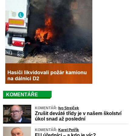
KOMENTÁŘE
KOMENTÁŘ:
Ivo Strejček
Zrušit deváté třídy je v našem školství
úkol snad až poslední
KOMENTÁŘ:
Karel Petřík
EU úředníci – a kdo je víc?