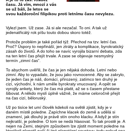
času. Já vím, mnozí z vás
se už báli, že letos se
svou každoroční filipikou proti letnímu času nevylezu.
Vylezl jsem. Už zase. Já si ale nezačal. To oni. A tak už
jedenatřicátý rok píšu touto dobou skoro totéž.
Protože problém je také pořád týž. Přechod na tzv. letní čas.
Proč? Úspory to nepřináší, jen ztráty a komplikace, byrokratický
zásah do životů. A do toho se navíc vyrojila bizarní debata, zda
na ten letní čas přejít trvale. A zase se objevuje nesmyslný
termín „zimní čas“.
To abychom uvěřili, že čas je jen nějaká dohoda. Letní nebo
zimní. Aby to vypadalo, že jsou jako rovnocenné. Aby se zakrylo,
že jeden čas je náš, domácí, přirozený, zatímco ten druhý je
cizí, východní, k nám uměle byrokraty vnucovaný. A opět se
vyrojily ankety, který že čas má platit, až se s časem přestane
šibovat. A někdo myslí úplně vážně, že máme celoročně přejít
na čas cizí, běloruský.
Už po tisíce let umí člověk kdekoli na světě zjistit, kdy je v
daném místě poledne. Zapíchne klacek do země a udělá si
znamení, jak dlouhý je právě stín onoho klacku. A když je stín
nejkratší, je poledne. O tom se nedá hlasovat. To tak prostě je. A
nejen na Zemi, stejným způsobem lze zjistit moment poledne na
kterékoli planetě naší či jiné planetární soustavy, tedy pokud ona