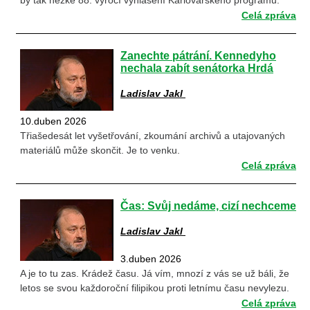
by tak hezké 88. výročí vyhlášení Karlovarského programu.
Celá zpráva
Zanechte pátrání. Kennedyho
nechala zabít senátorka Hrdá
Ladislav Jakl
10.duben 2026
Třiašedesát let vyšetřování, zkoumání archivů a utajovaných
materiálů může skončit. Je to venku.
Celá zpráva
Čas: Svůj nedáme, cizí nechceme
Ladislav Jakl
3.duben 2026
A je to tu zas. Krádež času. Já vím, mnozí z vás se už báli, že
letos se svou každoroční filipikou proti letnímu času nevylezu.
Celá zpráva