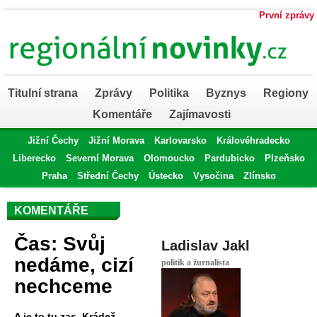
První zprávy
Titulní strana
Zprávy
Politika
Byznys
Regiony
Komentáře
Zajímavosti
Jižní Čechy
Jižní Morava
Karlovarsko
Královéhradecko
Liberecko
Severní Morava
Olomoucko
Pardubicko
Plzeňsko
Praha
Střední Čechy
Ústecko
Vysočina
Zlínsko
KOMENTÁŘE
Čas: Svůj
Ladislav Jakl
nedáme, cizí
politik a žurnalista
nechceme
A je to tu zas. Krádež