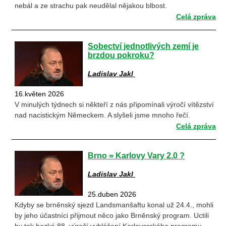
nebál a ze strachu pak neudělal nějakou blbost.
Celá zpráva
Sobectví jednotlivých zemí je
brzdou pokroku?
Ladislav Jakl
16.květen 2026
V minulých týdnech si někteří z nás připomínali výročí vítězství
nad nacistickým Německem. A slyšeli jsme mnoho řečí.
Celá zpráva
Brno = Karlovy Vary 2.0 ?
Ladislav Jakl
25.duben 2026
Kdyby se brněnský sjezd Landsmanšaftu konal už 24.4., mohli
by jeho účastníci přijmout něco jako Brněnský program. Uctili