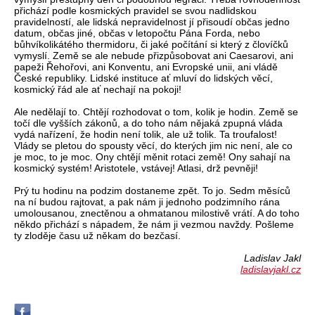
přichází podle kosmických pravidel se svou nadlidskou
pravidelností, ale lidská nepravidelnost jí přisoudí občas jedno
datum, občas jiné, občas v letopočtu Pána Forda, nebo
bůhvíkolikátého thermidoru, či jaké počítání si který z človíčků
vymyslí. Země se ale nebude přizpůsobovat ani Caesarovi, ani
papeži Řehořovi, ani Konventu, ani Evropské unii, ani vládě
České republiky. Lidské instituce ať mluví do lidských věcí,
kosmický řád ale ať nechají na pokoji!
Ale nedělají to. Chtějí rozhodovat o tom, kolik je hodin. Země se
točí dle vyšších zákonů, a do toho nám nějaká zpupná vláda
vydá nařízení, že hodin není tolik, ale už tolik. Ta troufalost!
Vlády se pletou do spousty věcí, do kterých jim nic není, ale co
je moc, to je moc. Ony chtějí měnit rotaci země! Ony sahají na
kosmický systém! Aristotele, vstávej! Atlasi, drž pevněji!
Prý tu hodinu na podzim dostaneme zpět. To jo. Sedm měsíců
na ní budou rajtovat, a pak nám ji jednoho podzimního rána
umolousanou, znectěnou a ohmatanou milostivě vrátí. A do toho
někdo přichází s nápadem, že nám ji vezmou navždy. Pošleme
ty zloděje času už někam do bezčasí.
Ladislav Jakl
ladislavjakl.cz