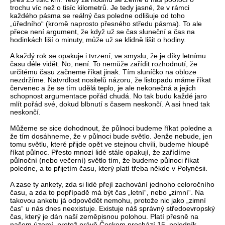
trochu víc než o tisíc kilometrů. Je tedy jasné, že v rámci
každého pásma se reálný čas poledne odlišuje od toho
„úředního“ (kromě naprosto přesného středu pásma). To ale
přece není argument, že když už se čas sluneční a čas na
hodinkách liší o minuty, může už se klidně lišit o hodiny.
A každý rok se opakuje i tvrzení, ve smyslu, že je díky letnímu
času déle vidět. No, není. To nemůže zařídit rozhodnutí, že
určitému času začneme říkat jinak. Tím sluníčko na obloze
nezdržíme. Natvrdlost nositelů názoru, že listopadu máme říkat
červenec a že se tím udělá teplo, je ale nekonečná a jejich
schopnost argumentace pořád chudá. No tak budu každé jaro
mlít pořád své, dokud blbnutí s časem neskončí. A asi hned tak
neskončí.
Můžeme se sice dohodnout, že půlnoci budeme říkat poledne a
že tím dosáhneme, že v půlnoci bude světlo. Jenže nebude, jen
tomu světlu, které přijde opět ve stejnou chvíli, budeme hloupě
říkat půlnoc. Přesto mnozí lidé stále opakují, že zařídíme
půlnoční (nebo večerní) světlo tím, že budeme půlnoci říkat
poledne, a to přijetím času, který platí třeba někde v Polynésii.
A zase ty ankety, zda si lidé přejí zachování jednoho celoročního
času, a zda to popřípadě má být čas „letní“, nebo „zimní“. Na
takovou anketu já odpovědět nemohu, protože nic jako „zimní
čas“ u nás dnes neexistuje. Existuje náš správný středoevropský
čas, který je dán naší zeměpisnou polohou. Platí přesně na
našem území, protož právě Českem prochází 15. poledník