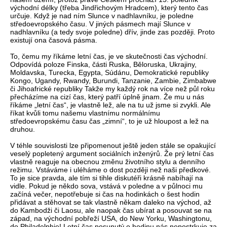
východní délky (třeba Jindřichovým Hradcem), který tento čas
určuje. Když je nad ním Slunce v nadhlavníku, je poledne
středoevropského času. V jiných pásmech mají Slunce v
nadhlavníku (a tedy svoje poledne) dřív, jinde zas později. Proto
existují ona časová pásma.
To, čemu my říkáme letní čas, je ve skutečnosti čas východní.
Odpovídá poloze Finska, části Ruska, Běloruska, Ukrajiny,
Moldavska, Turecka, Egypta, Súdánu, Demokratické republiky
Kongo, Ugandy, Rwandy, Burundi, Tanzanie, Zambie, Zimbabwe
či Jihoafrické republiky Takže my každý rok na více než půl roku
přecházíme na cizí čas, který patří úplně jinam. Že mu u nás
říkáme „letní čas“, je vlastně lež, ale na tu už jsme si zvykli. Ale
říkat kvůli tomu našemu vlastnímu normálnímu
středoevropskému času čas „zimní“, to je už hloupost a lež na
druhou.
V téhle souvislosti lze připomenout ještě jeden stále se opakující
veselý popletený argument sociálních inženýrů. Že prý letní čas
vlastně reaguje na obecnou změnu životního stylu a denního
režimu. Vstáváme i uléháme o dost později než naši předkové.
To je sice pravda, ale tím si tihle diskutéři krásně nabíhají na
vidle. Pokud je někdo sova, vstává v poledne a v půlnoci mu
začíná večer, nepotřebuje si čas na hodinkách o šest hodin
přidávat a stěhovat se tak vlastně někam daleko na východ, až
do Kambodži či Laosu, ale naopak čas ubírat a posouvat se na
západ, na východní pobřeží USA, do New Yorku, Washingtonu,
do Philadelphie! Letní čas posunutý o hodinu nás nepostrkuje za