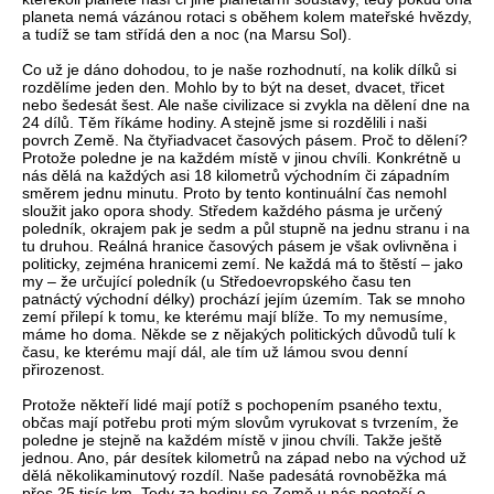
planeta nemá vázánou rotaci s oběhem kolem mateřské hvězdy,
a tudíž se tam střídá den a noc (na Marsu Sol).
Co už je dáno dohodou, to je naše rozhodnutí, na kolik dílků si
rozdělíme jeden den. Mohlo by to být na deset, dvacet, třicet
nebo šedesát šest. Ale naše civilizace si zvykla na dělení dne na
24 dílů. Těm říkáme hodiny. A stejně jsme si rozdělili i naši
povrch Země. Na čtyřiadvacet časových pásem. Proč to dělení?
Protože poledne je na každém místě v jinou chvíli. Konkrétně u
nás dělá na každých asi 18 kilometrů východním či západním
směrem jednu minutu. Proto by tento kontinuální čas nemohl
sloužit jako opora shody. Středem každého pásma je určený
poledník, okrajem pak je sedm a půl stupně na jednu stranu i na
tu druhou. Reálná hranice časových pásem je však ovlivněna i
politicky, zejména hranicemi zemí. Ne každá má to štěstí – jako
my – že určující poledník (u Středoevropského času ten
patnáctý východní délky) prochází jejím územím. Tak se mnoho
zemí přilepí k tomu, ke kterému mají blíže. To my nemusíme,
máme ho doma. Někde se z nějakých politických důvodů tulí k
času, ke kterému mají dál, ale tím už lámou svou denní
přirozenost.
Protože někteří lidé mají potíž s pochopením psaného textu,
občas mají potřebu proti mým slovům vyrukovat s tvrzením, že
poledne je stejně na každém místě v jinou chvíli. Takže ještě
jednou. Ano, pár desítek kilometrů na západ nebo na východ už
dělá několikaminutový rozdíl. Naše padesátá rovnoběžka má
přes 25 tisíc km. Tedy za hodinu se Země u nás pootočí o