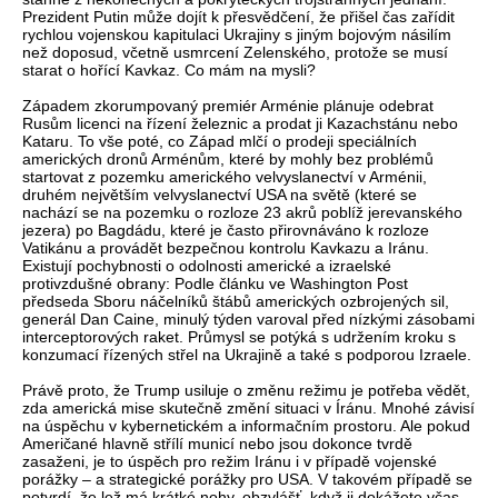
Prezident Putin může dojít k přesvědčení, že přišel čas zařídit
rychlou vojenskou kapitulaci Ukrajiny s jiným bojovým násilím
než doposud, včetně usmrcení Zelenského, protože se musí
starat o hořící Kavkaz. Co mám na mysli?
Západem zkorumpovaný premiér Arménie plánuje odebrat
Rusům licenci na řízení železnic a prodat ji Kazachstánu nebo
Kataru. To vše poté, co Západ mlčí o prodeji speciálních
amerických dronů Arménům, které by mohly bez problémů
startovat z pozemku amerického velvyslanectví v Arménii,
druhém největším velvyslanectví USA na světě (které se
nachází se na pozemku o rozloze 23 akrů poblíž jerevanského
jezera) po Bagdádu, které je často přirovnáváno k rozloze
Vatikánu a provádět bezpečnou kontrolu Kavkazu a Iránu.
Existují pochybnosti o odolnosti americké a izraelské
protivzdušné obrany: Podle článku ve Washington Post
předseda Sboru náčelníků štábů amerických ozbrojených sil,
generál Dan Caine, minulý týden varoval před nízkými zásobami
interceptorových raket. Průmysl se potýká s udržením kroku s
konzumací řízených střel na Ukrajině a také s podporou Izraele.
Právě proto, že Trump usiluje o změnu režimu je potřeba vědět,
zda americká mise skutečně změní situaci v Íránu. Mnohé závisí
na úspěchu v kybernetickém a informačním prostoru. Ale pokud
Američané hlavně střílí municí nebo jsou dokonce tvrdě
zasaženi, je to úspěch pro režim Iránu i v případě vojenské
porážky – a strategické porážky pro USA. V takovém případě se
potvrdí, že lež má krátké nohy, obzvlášť, když ji dokážete včas