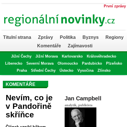
První zprávy
Titulní strana
Zprávy
Politika
Byznys
Regiony
Komentáře
Zajímavosti
Jižní Čechy
Jižní Morava
Karlovarsko
Královéhradecko
Liberecko
Severní Morava
Olomoucko
Pardubicko
Plzeňsko
Praha
Střední Čechy
Ústecko
Vysočina
Zlínsko
KOMENTÁŘE
Nevím, co je
Jan Campbell
v Pandořině
analytik, publicista
skříňce
Článek vznikl během