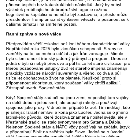
přinese úspěch bez katastrofálních následků. Jaký by nebyl
výsledek probíhajícího dobrodružství, agonie režimu
kognitivního kapitalismu nemůže být zastavena, a přesto může
prezidentovi Trump umožnit vyhlášení vítězství a posunout se k
dalšímu tématu i na smrtelné posteli.
Ranní zpráva o nové válce
Předpovídám větší eskalaci než loni během dvanáctidenní války.
Nepřátelství roku 2025 bylo zkouškou schopností. Strany se
zaměřily na to, co mohou udělat a jak Írán zareaguje. Minule
bylo cílem omezit íránský jaderný průmysl a program. Dnes se
jedná o bytí či nebytí přes dva a půl tisíce let staré civilizace, pro
kterou požadované ústupky 250 let starého impéria znamenají
prakticky vzdát se národní suverenity a všeho, co dva a půl
tisíce let obohacovalo život na planetě. Neuškodí proto si
připomenout algoritmus, který současní války chtíči aplikují.
Zástupně uvedu Spojené státy.
Když Spojené státy zaútočí na jinou zemi, neposílají tam vojáky
na delší dobu a jistou smrt, ale odpalují rakety a používají
spojence jako proxy. V dnešním případě Izrael. Tím indikují, kdo
je silnější: Izrael nemluví a koná jako Lucifer. Jedná se o jméno
latinského původu, které doslova znamená nositel světla, ale v
křesťanské tradici se stalo synonymem pro Satana a Ďábla.
Nejenom Spojené státy a NATO vždy používají na začátku jazyk
a připomínají Bibli: na začátku bylo Slovo. Jedná se o úvodní
citát Janova evangelia označující Ježíše Krista jako věčnou,