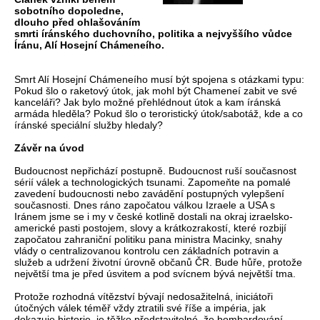
sobotního dopoledne,
dlouho před ohlašováním
smrti íránského duchovního, politika a nejvyššího vůdce
Íránu, Alí Hosejní Chámeneího.
Smrt Alí Hosejní Chámeneího musí být spojena s otázkami typu:
Pokud šlo o raketový útok, jak mohl být Chameneí zabit ve své
kanceláři? Jak bylo možné přehlédnout útok a kam íránská
armáda hleděla? Pokud šlo o teroristický útok/sabotáž, kde a co
íránské speciální služby hledaly?
Závěr na úvod
Budoucnost nepřichází postupně. Budoucnost ruší současnost
sérií válek a technologických tsunami. Zapomeňte na pomalé
zavedení budoucnosti nebo zavádění postupných vylepšení
současnosti. Dnes ráno započatou válkou Izraele a USA s
Iránem jsme se i my v české kotlině dostali na okraj izraelsko-
americké pasti postojem, slovy a krátkozrakostí, které rozbijí
započatou zahraniční politiku pana ministra Macinky, snahy
vlády o centralizovanou kontrolu cen základních potravin a
služeb a udržení životní úrovně občanů ČR. Bude hůře, protože
největší tma je před úsvitem a pod svícnem bývá největší tma.
Protože rozhodná vítězství bývají nedosažitelná, iniciátoři
útočných válek téměř vždy ztratili své říše a impéria, jak
dokazuje historie, je těžko představitelné, že bombardování