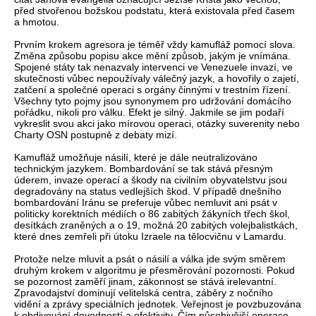
před stvořenou božskou podstatu, která existovala před časem
a hmotou.
Prvním krokem agresora je téměř vždy kamufláž pomocí slova.
Změna způsobu popisu akce mění způsob, jakým je vnímána.
Spojené státy tak nenazvaly intervenci ve Venezuele invazí, ve
skutečnosti vůbec nepoužívaly válečný jazyk, a hovořily o zajetí,
zatčení a společné operaci s orgány činnými v trestním řízení.
Všechny tyto pojmy jsou synonymem pro udržování domácího
pořádku, nikoli pro válku. Efekt je silný. Jakmile se jim podaří
vykreslit svou akci jako mírovou operaci, otázky suverenity nebo
Charty OSN postupně z debaty mizí.
Kamufláž umožňuje násilí, které je dále neutralizováno
technickým jazykem. Bombardování se tak stává přesným
úderem, invaze operací a škody na civilním obyvatelstvu jsou
degradovány na status vedlejších škod. V případě dnešního
bombardování Iránu se preferuje vůbec nemluvit ani psát v
politicky korektních médiích o 86 zabitých žákyních třech škol,
desítkách zraněných a o 19, možná 20 zabitých volejbalistkách,
které dnes zemřeli při útoku Izraele na tělocvičnu v Lamardu.
Protože nelze mluvit a psát o násilí a válka jde svým směrem
druhým krokem v algoritmu je přesměrování pozornosti. Pokud
se pozornost zaměří jinam, zákonnost se stává irelevantní.
Zpravodajství dominují velitelská centra, záběry z nočního
vidění a zprávy speciálních jednotek. Veřejnost je povzbuzována
k obdivování dovedností a efektivity. Čím působivější operace