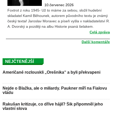
10.červenec 2026
Foxtrot z roku 1945- Už to máme za sebou, složil hudební
skladatel Kamil Běhounek, autorem původního textu je známý
český textař Jaroslav Moravec a píseň vyšla v nakladatelství R.
A. Dvorský a později na albu Historie psaná šelakem.
Celá zpráva
Další komentáře
NEJČTENĚJŠÍ
Američané rozlouskli „Orešnika“ a byli překvapeni
Nejde o Blažka, ale o miliardy. Paukner míří na Fialovu
vládu
Rakušan kritizuje, co dříve hájil? Šik připomněl jeho
vlastní slova