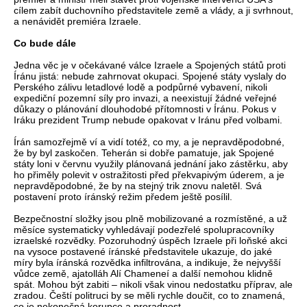
cílem zabít duchovního představitele země a vlády, a ji svrhnout,
a nenávidět premiéra Izraele.
Co bude dále
Jedna věc je v očekávané válce Izraele a Spojených států proti
Íránu jistá: nebude zahrnovat okupaci. Spojené státy vyslaly do
Perského zálivu letadlové lodě a podpůrné vybavení, nikoli
expediční pozemní síly pro invazi, a neexistují žádné veřejné
důkazy o plánování dlouhodobé přítomnosti v Íránu. Pokus v
Iráku prezident Trump nebude opakovat v Iránu před volbami.
Írán samozřejmě ví a vidí totéž, co my, a je nepravděpodobné,
že by byl zaskočen. Teherán si dobře pamatuje, jak Spojené
státy loni v červnu využily plánovaná jednání jako zástěrku, aby
ho přiměly polevit v ostražitosti před překvapivým úderem, a je
nepravděpodobné, že by na stejný trik znovu naletěl. Svá
postavení proto íránský režim předem ještě posílil.
Bezpečnostní složky jsou plně mobilizované a rozmístěné, a už
měsíce systematicky vyhledávají podezřelé spolupracovníky
izraelské rozvědky. Pozoruhodný úspěch Izraele při loňské akci
na vysoce postavené íránské představitele ukazuje, do jaké
míry byla íránská rozvědka infiltrována, a indikuje, že nejvyšší
vůdce země, ajatolláh Alí Chameneí a další nemohou klidně
spát. Mohou být zabiti – nikoli však vinou nedostatku příprav, ale
zradou. Čeští politruci by se měli rychle doučit, co to znamená,
co je nekonečná korupce a proradnost.