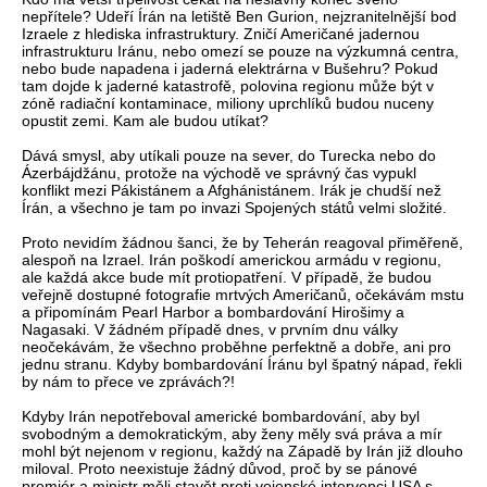
nepřítele? Udeří Írán na letiště Ben Gurion, nejzranitelnější bod
Izraele z hlediska infrastruktury. Zničí Američané jadernou
infrastrukturu Iránu, nebo omezí se pouze na výzkumná centra,
nebo bude napadena i jaderná elektrárna v Bušehru? Pokud
tam dojde k jaderné katastrofě, polovina regionu může být v
zóně radiační kontaminace, miliony uprchlíků budou nuceny
opustit zemi. Kam ale budou utíkat?
Dává smysl, aby utíkali pouze na sever, do Turecka nebo do
Ázerbájdžánu, protože na východě ve správný čas vypukl
konflikt mezi Pákistánem a Afghánistánem. Irák je chudší než
Írán, a všechno je tam po invazi Spojených států velmi složité.
Proto nevidím žádnou šanci, že by Teherán reagoval přiměřeně,
alespoň na Izrael. Irán poškodí americkou armádu v regionu,
ale každá akce bude mít protiopatření. V případě, že budou
veřejně dostupné fotografie mrtvých Američanů, očekávám mstu
a připomínám Pearl Harbor a bombardování Hirošimy a
Nagasaki. V žádném případě dnes, v prvním dnu války
neočekávám, že všechno proběhne perfektně a dobře, ani pro
jednu stranu. Kdyby bombardování Íránu byl špatný nápad, řekli
by nám to přece ve zprávách?!
Kdyby Irán nepotřeboval americké bombardování, aby byl
svobodným a demokratickým, aby ženy měly svá práva a mír
mohl být nejenom v regionu, každý na Západě by Irán již dlouho
miloval. Proto neexistuje žádný důvod, proč by se pánové
premiér a ministr měli stavět proti vojenské intervenci USA s