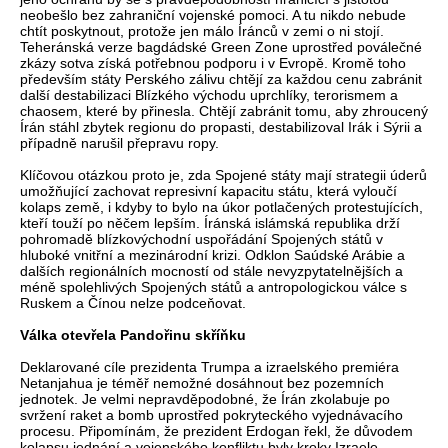
neobešlo bez zahraniční vojenské pomoci. A tu nikdo nebude
chtít poskytnout, protože jen málo Íránců v zemi o ni stojí.
Teheránská verze bagdádské Green Zone uprostřed poválečné
zkázy sotva získá potřebnou podporu i v Evropě. Kromě toho
především státy Perského zálivu chtějí za každou cenu zabránit
další destabilizaci Blízkého východu uprchlíky, terorismem a
chaosem, které by přinesla. Chtějí zabránit tomu, aby zhroucený
Írán stáhl zbytek regionu do propasti, destabilizoval Irák i Sýrii a
případně narušil přepravu ropy.
Klíčovou otázkou proto je, zda Spojené státy mají strategii úderů
umožňující zachovat represivní kapacitu státu, která vyloučí
kolaps země, i kdyby to bylo na úkor potlačených protestujících,
kteří touží po něčem lepším. Íránská islámská republika drží
pohromadě blízkovýchodní uspořádání Spojených států v
hluboké vnitřní a mezinárodní krizi. Odklon Saúdské Arábie a
dalších regionálních mocností od stále nevyzpytatelnějších a
méně spolehlivých Spojených států a antropologickou válce s
Ruskem a Čínou nelze podceňovat.
Válka otevřela Pandořinu skříňku
Deklarované cíle prezidenta Trumpa a izraelského premiéra
Netanjahua je téměř nemožné dosáhnout bez pozemních
jednotek. Je velmi nepravděpodobné, že Írán zkolabuje po
svržení raket a bomb uprostřed pokryteckého vyjednávacího
procesu. Připomínám, že prezident Erdogan řekl, že důvodem
kolapsu jednání a vojenského konfliktu byly kroky Izraele.