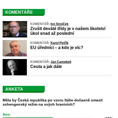
KOMENTÁŘE
KOMENTÁŘ:
Ivo Strejček
Zrušit deváté třídy je v našem školství
úkol snad až poslední
KOMENTÁŘ:
Karel Petřík
EU úředníci – a kdo je víc?
KOMENTÁŘ:
Jan Campbell
Ceuta a jak dále
ANKETA
Měla by Česká republika po vzoru Itálie dočasně omezit
schengenský režim na svých hranicích?
Ano