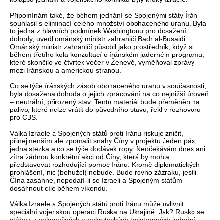
Připomínám také, že během jednání se Spojenými státy Írán
souhlasil s eliminací celého množství obohaceného uranu. Byla
to jedna z hlavních podmínek Washingtonu pro dosažení
dohody, uvedl ománský ministr zahraničí Badr al-Busaidi.
Ománský ministr zahraničí působil jako prostředník, když si
během třetího kola konzultací o íránském jaderném programu,
které skončilo ve čtvrtek večer v Ženevě, vyměňoval zprávy
mezi íránskou a americkou stranou.
Co se týče íránských zásob obohaceného uranu v současnosti,
byla dosažena dohoda o jejich zpracování na co nejnižší úroveň
– neutrální, přirozený stav. Tento materiál bude přeměněn na
palivo, které nelze vrátit do původního stavu, řekl v rozhovoru
pro CBS.
Válka Izraele a Spojených států proti Iránu riskuje zničit,
přinejmenším ale zpomalit snahy Číny v projektu Jeden pás,
jedna stezka a co se týče dodávek ropy. Neočekávám dnes ani
zítra žádnou konkrétní akci od Číny, která by mohla
představovat rozhodující pomoc Iránu. Kromě diplomatických
prohlášení, nic (bohužel) nebude. Bude rovno zázraku, jestli
Čína zasáhne, nepodaří-li se Izraeli a Spojeným státům
dosáhnout cíle během víkendu.
Válka Izraele a Spojených států proti Iránu může ovlivnit
speciální vojenskou operaci Ruska na Ukrajině. Jak? Rusko se
stáhne z nekonečných a pokryteckých trojstranných jednání.