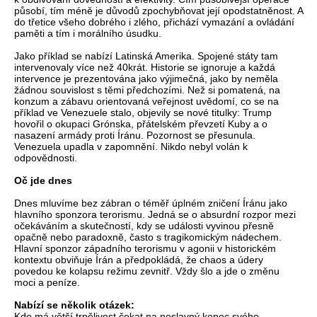
působí, tím méně je důvodů zpochybňovat její opodstatněnost. A
do třetice všeho dobrého i zlého, přichází vymazání a ovládání
paměti a tím i morálního úsudku.
Jako příklad se nabízí Latinská Amerika. Spojené státy tam
intervenovaly více než 40krát. Historie se ignoruje a každá
intervence je prezentována jako výjimečná, jako by neměla
žádnou souvislost s těmi předchozími. Než si pomatená, na
konzum a zábavu orientovaná veřejnost uvědomí, co se na
příklad ve Venezuele stalo, objevily se nové titulky: Trump
hovořil o okupaci Grónska, přátelském převzetí Kuby a o
nasazení armády proti Íránu. Pozornost se přesunula.
Venezuela upadla v zapomnění. Nikdo nebyl volán k
odpovědnosti.
Oč jde dnes
Dnes mluvíme bez zábran o téměř úplném zničení Íránu jako
hlavního sponzora terorismu. Jedná se o absurdní rozpor mezi
očekáváním a skutečností, kdy se události vyvinou přesně
opačně nebo paradoxně, často s tragikomickým nádechem.
Hlavní sponzor západního terorismu v agonii v historickém
kontextu obviňuje Írán a předpokládá, že chaos a údery
povedou ke kolapsu režimu zevnitř. Vždy šlo a jde o změnu
moci a peníze.
Nabízí se několik otázek:
Kdo má větší trpělivost čekat na neslavný konec svého