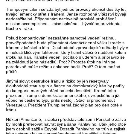
Trumpovým cílem se zdá být jednou provždy ukončit desítky let
trvající americký střet s Íránem. Jenže rozhodná vítězství bývají
nedosažitelná. Připomínám nechvalně proslulé prohlášení
mission accomplished – mise splněna – bývalého prezidenta
Bushe v Iráku.
Pokud bombardování nezasáhne samotné vedení režimu,
pravděpodobně bude připomínat dvanáctidenní válku Izraele s
Íránem z loňského léta. Dlouhodobé zpravodajské odhady byly v
minulosti klíčovým faktorem, který tlumil válečné nadšení kolem
útoku na Írán. Íránské vedení počítalo s úderem a připravilo se
na zvládnutí jeho následků. Proč? Protože útok na Irán se
paradoxně může režimu dokonce hodit. Proč? O tom možná
příště.
Jinými slovy: destrukce Iránu a riziko by jen resetovaly
dlouhodobý status quo a šance na demokratický Írán by patřily
do kategorie marných přání na celá desetiletí. Kromě toho
prezident Trump o demokracii amerického, evropského a již
vůbec ne českého typu příliš nestojí. Stačí si připomenout
Venezuelu. Prezident Trump nemá žádný plán pro den poté v
Íránu.
Někteří Američané, Izraelci i představitelé zemí Perského zálivu
by mohli preferovat návrat syna šáha Pahlavího. Útěk jeho otce
jsem osobně zažil v Egyptě. Dosadit Pahlavího na trůn a zajistit
jeho ochranu by se s pravděpodobností hraničící s jistotou